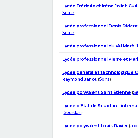
Lycée Fréderic et Irène Joliot-Curi
Seine
)
Lycée professionnel Denis Didero
Seine
)
Lycée professionnel du Val Moré
(
Lycée professionnel Pierre et Mar
Lycée général et technologique C
Raymond Janot
(
Sens
)
Lycée polyvalent Saint Étienne
(
S
Lycée d'Etat de Sourdun - interna
(
Sourdun
)
Lycée polyvalent Louis Davier
(
Joi