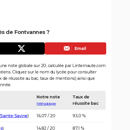
rès de Fontvannes ?
Email
une note globale sur 20, calculée par Linternaute.com
ycéens. Cliquez sur le nom du lycée pour consulter
aux de réussite au bac, taux de mentions) ainsi que
année.
Notre note
Taux de
réussite bac
Méthodologie
(
Sainte-Savine
)
16,07 / 20
93,0 %
es
)
14,82 / 20
87,1 %