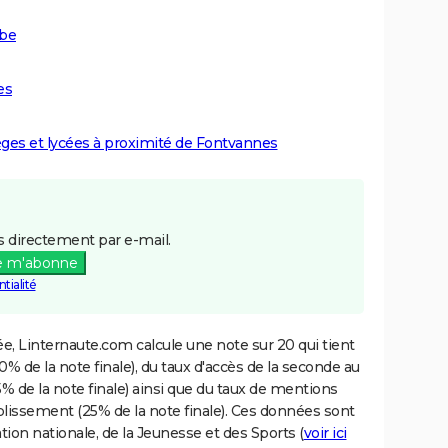
ube
es
lèges et lycées à proximité de Fontvannes
 directement par e-mail.
e m'abonne
tialité
e, Linternaute.com calcule une note sur 20 qui tient
% de la note finale), du taux d'accès de la seconde au
% de la note finale) ainsi que du taux de mentions
blissement (25% de la note finale). Ces données sont
tion nationale, de la Jeunesse et des Sports (
voir ici