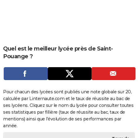
City break
Voyage de noces
Climat
Destinations
Voyage nature
Forum
+
PHOTO
GUIDES D'ACHAT
BONS PLANS
CARTE DE VOEUX
Quel est le meilleur lycée près de Saint-
Pouange ?
Carte Bonne année
Carte Pâques
Carte de Noël
Carte Saint-Valentin
Carte d'anniversaire
DICTIONNAIRE
Biographies
Expressions
Dictionnaire
Citations
Proverbes
PROGRAMME TV
COPAINS D'AVANT
Pour chacun des lycées sont publiés une note globale sur 20,
Se connecter
Collèges
Universités
Service militaire
S'inscrire
Lycées
Primaires
Entreprises
Avis de recherche
AVIS DE DÉCÈS
calculée par Linternaute.com et le taux de réussite au bac de
ses lycéens. Cliquez sur le nom du lycée pour consulter toutes
FORUM
ses statistiques par fillière (taux de réussite au bac, taux de
Lifestyle
Sport
Television
Cinema
Bricolage
Culture
Auto
Voyage
mentions) ainsi que l'évolution de ses performances par
année.