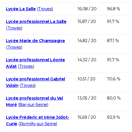
Lycée La Salle
(
Troyes
)
16,08 / 20
96,8 %
Lycée professionnel La Salle
15,87 / 20
91,7 %
(
Troyes
)
Lycée Marie de Champagne
14,82 / 20
87,1 %
(
Troyes
)
Lycée professionnel Léonie
14,32 / 20
91,7 %
Aviat
(
Troyes
)
Lycée professionnel Gabriel
10,51 / 20
70,6 %
Voisin
(
Troyes
)
Lycée professionnel du Val
13,05 / 20
80,0 %
Moré
(
Bar-sur-Seine
)
Lycée Fréderic et Irène Joliot-
15,69 / 20
92,9 %
Curie
(
Romilly-sur-Seine
)