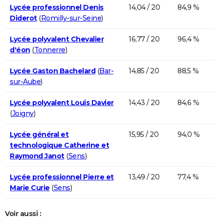
Lycée professionnel Denis
14,04 / 20
84,9 %
Diderot
(
Romilly-sur-Seine
)
Lycée polyvalent Chevalier
16,77 / 20
96,4 %
d'éon
(
Tonnerre
)
Lycée Gaston Bachelard
(
Bar-
14,85 / 20
88,5 %
sur-Aube
)
Lycée polyvalent Louis Davier
14,43 / 20
84,6 %
(
Joigny
)
Lycée général et
15,95 / 20
94,0 %
technologique Catherine et
Raymond Janot
(
Sens
)
Lycée professionnel Pierre et
13,49 / 20
77,4 %
Marie Curie
(
Sens
)
Voir aussi :