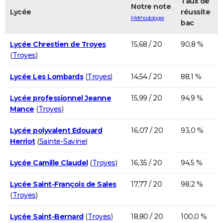
Taux de
Notre note
Lycée
réussite
Méthodologie
bac
Lycée Chrestien de Troyes
15,68 / 20
90,8 %
(
Troyes
)
Lycée Les Lombards
(
Troyes
)
14,54 / 20
88,1 %
Lycée professionnel Jeanne
15,99 / 20
94,9 %
Mance
(
Troyes
)
Lycée polyvalent Edouard
16,07 / 20
93,0 %
Herriot
(
Sainte-Savine
)
Lycée Camille Claudel
(
Troyes
)
16,35 / 20
94,5 %
Lycée Saint-François de Sales
17,77 / 20
98,2 %
(
Troyes
)
Lycée Saint-Bernard
(
Troyes
)
18,80 / 20
100,0 %