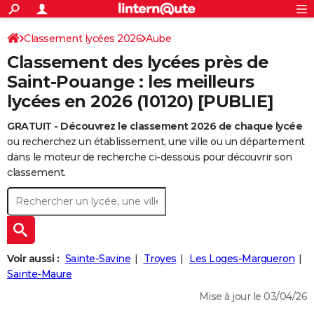
ACTUALITÉS
Connexion
S'inscrire
Classement lycées 2026
Aube
Rechercher
Société
Education
Villes
Politique
Faits Divers
Monde
+
SPORT
Classement des lycées près de
Football
Cyclisme
Forum
Coupe du monde 2026
Tennis
Rugby
CULTURE
Saint-Pouange : les meilleurs
lycées en 2026 (10120) [PUBLIE]
TNT
Cinéma
Musique
Programme TV
Streaming
Sorties cinéma
+
FINANCE
GRATUIT - Découvrez le classement 2026 de chaque lycée
Impôts
Immobilier
Banque
Crédit
Retraite
Epargne
Risques naturels par ville
Assurance
AUTO
ou recherchez un établissement, une ville ou un département
Réserver un essai
Berlines
Forum auto
Essais
Citadines
SUV
+
dans le moteur de recherche ci-dessous pour découvrir son
HIGH-TECH
classement.
Meilleur smartphone
Ordinateurs
Guide high-tech
Mobiles
Internet
Jeux vidéo
+
BRICOLAGE
Aménagement intérieur
Cuisine
Jardinage
+
Forum
Extérieur
Salle de bains
Rangement
WEEK-END
Escapades
Expositions
Week-end nature
Guides de France
Patrimoine
Musées
+
LIFESTYLE
Voir aussi :
Sainte-Savine
Troyes
Les Loges-Margueron
Bien-être
Mode
+
Art de vivre
Loisirs
Modes de vie
Sainte-Maure
SANTE
Mise à jour le 03/04/26
Guide de la santé
Médicaments
+
Alimentation
Maladies
Sommeil
VOYAGE