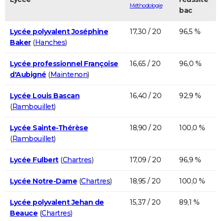
Méthodologie
bac
Lycée polyvalent Joséphine
17,30 / 20
96,5 %
Baker
(
Hanches
)
Lycée professionnel Françoise
16,65 / 20
96,0 %
d'Aubigné
(
Maintenon
)
Lycée Louis Bascan
16,40 / 20
92,9 %
(
Rambouillet
)
Lycée Sainte-Thérèse
18,90 / 20
100,0 %
(
Rambouillet
)
Lycée Fulbert
(
Chartres
)
17,09 / 20
96,9 %
Lycée Notre-Dame
(
Chartres
)
18,95 / 20
100,0 %
Lycée polyvalent Jehan de
15,37 / 20
89,1 %
Beauce
(
Chartres
)