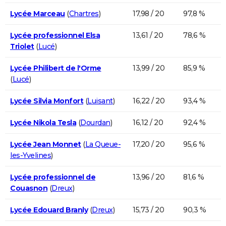
Lycée Marceau
(
Chartres
)
17,98 / 20
97,8 %
Lycée professionnel Elsa
13,61 / 20
78,6 %
Triolet
(
Lucé
)
Lycée Philibert de l'Orme
13,99 / 20
85,9 %
(
Lucé
)
Lycée Silvia Monfort
(
Luisant
)
16,22 / 20
93,4 %
Lycée Nikola Tesla
(
Dourdan
)
16,12 / 20
92,4 %
Lycée Jean Monnet
(
La Queue-
17,20 / 20
95,6 %
les-Yvelines
)
Lycée professionnel de
13,96 / 20
81,6 %
Couasnon
(
Dreux
)
Lycée Edouard Branly
(
Dreux
)
15,73 / 20
90,3 %