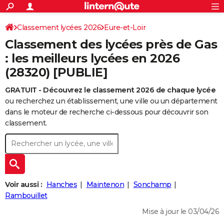
ACTUALITÉS
Connexion
S'inscrire
Classement lycées 2026
Eure-et-Loir
Rechercher
Société
Education
Villes
Politique
Faits Divers
Monde
+
SPORT
Classement des lycées près de Gas
Football
Cyclisme
Forum
Coupe du monde 2026
Tennis
Rugby
CULTURE
: les meilleurs lycées en 2026
(28320) [PUBLIE]
TNT
Cinéma
Musique
Programme TV
Streaming
Sorties cinéma
+
FINANCE
GRATUIT - Découvrez le classement 2026 de chaque lycée
Impôts
Immobilier
Banque
Crédit
Retraite
Epargne
Risques naturels par ville
Assurance
AUTO
ou recherchez un établissement, une ville ou un département
Réserver un essai
Berlines
Forum auto
Essais
Citadines
SUV
+
dans le moteur de recherche ci-dessous pour découvrir son
HIGH-TECH
classement.
Meilleur smartphone
Ordinateurs
Guide high-tech
Mobiles
Internet
Jeux vidéo
+
BRICOLAGE
Aménagement intérieur
Cuisine
Jardinage
+
Forum
Extérieur
Salle de bains
Rangement
WEEK-END
Escapades
Expositions
Week-end nature
Guides de France
Patrimoine
Musées
+
LIFESTYLE
Voir aussi :
Hanches
Maintenon
Sonchamp
Bien-être
Mode
+
Art de vivre
Loisirs
Modes de vie
Rambouillet
SANTE
Mise à jour le 03/04/26
Guide de la santé
Médicaments
+
Alimentation
Maladies
Sommeil
VOYAGE