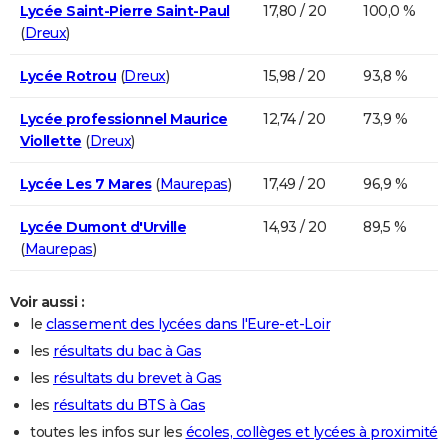
Lycée Saint-Pierre Saint-Paul
17,80 / 20
100,0 %
(
Dreux
)
Lycée Rotrou
(
Dreux
)
15,98 / 20
93,8 %
Lycée professionnel Maurice
12,74 / 20
73,9 %
Viollette
(
Dreux
)
Lycée Les 7 Mares
(
Maurepas
)
17,49 / 20
96,9 %
Lycée Dumont d'Urville
14,93 / 20
89,5 %
(
Maurepas
)
Voir aussi :
le
classement des lycées dans l'Eure-et-Loir
les
résultats du bac à Gas
les
résultats du brevet à Gas
les
résultats du BTS à Gas
toutes les infos sur les
écoles, collèges et lycées à proximité