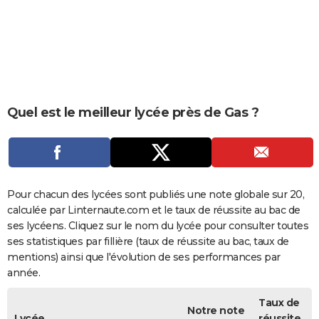
City break
Voyage de noces
Climat
Destinations
Voyage nature
Forum
+
PHOTO
GUIDES D'ACHAT
BONS PLANS
CARTE DE VOEUX
Quel est le meilleur lycée près de Gas ?
Carte Bonne année
Carte Pâques
Carte de Noël
Carte Saint-Valentin
Carte d'anniversaire
DICTIONNAIRE
Biographies
Expressions
Dictionnaire
Citations
Proverbes
PROGRAMME TV
COPAINS D'AVANT
Pour chacun des lycées sont publiés une note globale sur 20,
calculée par Linternaute.com et le taux de réussite au bac de
Se connecter
Collèges
Universités
Service militaire
S'inscrire
Lycées
Primaires
Entreprises
Avis de recherche
AVIS DE DÉCÈS
ses lycéens. Cliquez sur le nom du lycée pour consulter toutes
ses statistiques par fillière (taux de réussite au bac, taux de
FORUM
mentions) ainsi que l'évolution de ses performances par
année.
Lifestyle
Sport
Television
Cinema
Bricolage
Culture
Auto
Voyage
Taux de
Notre note
Lycée
réussite