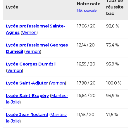
Taux de
Notre note
Lycée
réussite
Méthodologie
bac
Lycée professionnel Sainte-
17,06 / 20
92,6 %
Agnès
(
Vernon
)
Lycée professionnel Georges
12,14 / 20
75,4 %
Dumézil
(
Vernon
)
Lycée Georges Dumézil
16,59 / 20
95,9 %
(
Vernon
)
Lycée Saint-Adjutor
(
Vernon
)
17,90 / 20
100,0 %
Lycée Saint-Exupéry
(
Mantes-
16,64 / 20
94,9 %
la-Jolie
)
Lycée Jean Rostand
(
Mantes-
11,75 / 20
71,5 %
la-Jolie
)