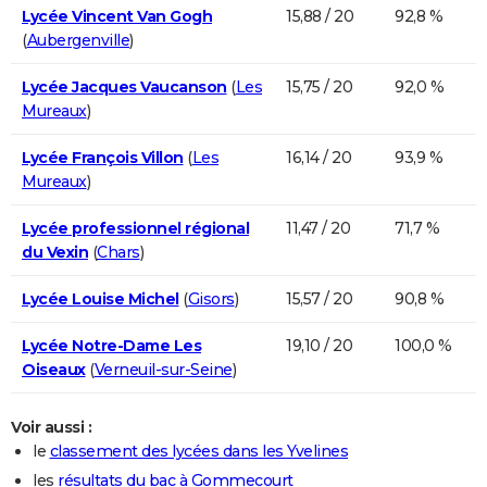
Lycée Vincent Van Gogh
15,88 / 20
92,8 %
(
Aubergenville
)
Lycée Jacques Vaucanson
(
Les
15,75 / 20
92,0 %
Mureaux
)
Lycée François Villon
(
Les
16,14 / 20
93,9 %
Mureaux
)
Lycée professionnel régional
11,47 / 20
71,7 %
du Vexin
(
Chars
)
Lycée Louise Michel
(
Gisors
)
15,57 / 20
90,8 %
Lycée Notre-Dame Les
19,10 / 20
100,0 %
Oiseaux
(
Verneuil-sur-Seine
)
Voir aussi :
le
classement des lycées dans les Yvelines
les
résultats du bac à Gommecourt