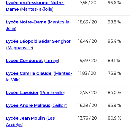
Lycée professionnel Notre-
17,56 / 20
96,6 %
Dame
(
Mantes-la-Jolie
)
Lycée Notre-Dame
(
Mantes-la-
18,63 / 20
98,8 %
Jolie
)
Lycée Léopold Sédar Senghor
16,44 / 20
93,4 %
(
Magnanville
)
Lycée Condorcet
(
Limay
)
15,49 / 20
89,1 %
Lycée Camille Claudel
(
Mantes-
11,83 / 20
73,8 %
la-Ville
)
Lycée Lavoisier
(
Porcheville
)
12,75 / 20
84,0 %
Lycée André Malraux
(
Gaillon
)
16,39 / 20
93,9 %
Lycée Jean Moulin
(
Les
13,76 / 20
80,9 %
Andelys
)