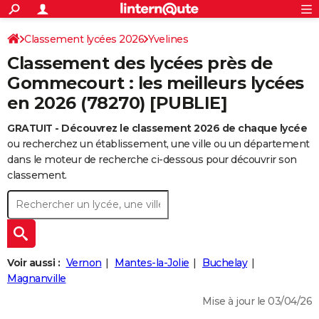
ACTUALITÉS
Connexion
S'inscrire
Classement lycées 2026
Yvelines
Rechercher
Société
Education
Villes
Politique
Faits Divers
Monde
+
SPORT
Classement des lycées près de
Football
Cyclisme
Forum
Coupe du monde 2026
Tennis
Rugby
CULTURE
Gommecourt : les meilleurs lycées
en 2026 (78270) [PUBLIE]
TNT
Cinéma
Musique
Programme TV
Streaming
Sorties cinéma
+
FINANCE
GRATUIT - Découvrez le classement 2026 de chaque lycée
Impôts
Immobilier
Banque
Crédit
Retraite
Epargne
Risques naturels par ville
Assurance
AUTO
ou recherchez un établissement, une ville ou un département
Réserver un essai
Berlines
Forum auto
Essais
Citadines
SUV
+
dans le moteur de recherche ci-dessous pour découvrir son
HIGH-TECH
classement.
Meilleur smartphone
Ordinateurs
Guide high-tech
Mobiles
Internet
Jeux vidéo
+
BRICOLAGE
Aménagement intérieur
Cuisine
Jardinage
+
Forum
Extérieur
Salle de bains
Rangement
WEEK-END
Escapades
Expositions
Week-end nature
Guides de France
Patrimoine
Musées
+
LIFESTYLE
Voir aussi :
Vernon
Mantes-la-Jolie
Buchelay
Bien-être
Mode
+
Art de vivre
Loisirs
Modes de vie
Magnanville
SANTE
Mise à jour le 03/04/26
Guide de la santé
Médicaments
+
Alimentation
Maladies
Sommeil
VOYAGE