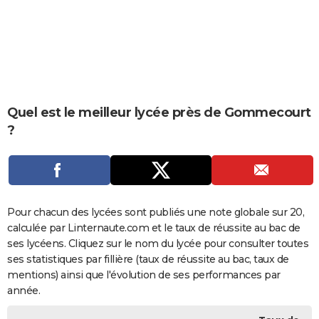
City break
Voyage de noces
Climat
Destinations
Voyage nature
Forum
+
PHOTO
GUIDES D'ACHAT
BONS PLANS
CARTE DE VOEUX
Quel est le meilleur lycée près de Gommecourt
?
Carte Bonne année
Carte Pâques
Carte de Noël
Carte Saint-Valentin
Carte d'anniversaire
DICTIONNAIRE
Biographies
Expressions
Dictionnaire
Citations
Proverbes
PROGRAMME TV
COPAINS D'AVANT
Pour chacun des lycées sont publiés une note globale sur 20,
Se connecter
Collèges
Universités
Service militaire
S'inscrire
Lycées
Primaires
Entreprises
Avis de recherche
AVIS DE DÉCÈS
calculée par Linternaute.com et le taux de réussite au bac de
ses lycéens. Cliquez sur le nom du lycée pour consulter toutes
FORUM
ses statistiques par fillière (taux de réussite au bac, taux de
Lifestyle
Sport
Television
Cinema
Bricolage
Culture
Auto
Voyage
mentions) ainsi que l'évolution de ses performances par
année.