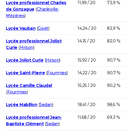
Lycée professionnel Charles
11,99 / 20
73,9 %
de Gonzague
(
Charleville-
Mézières
)
Lycée Vauban
(
Givet
)
14,24 / 20
83,9 %
Lycée professionnel Joliot
14,15 / 20
82,0 %
Curie
(
Hirson
)
Lycée Joliot Curie
(
Hirson
)
15,92 / 20
90,7 %
Lycée Saint-Pierre
(
Fourmies
)
14,22 / 20
90,7 %
Lycée Camille Claudel
15,25 / 20
90,2 %
(
Fourmies
)
Lycée Mabillon
(
Sedan
)
18,41 / 20
98,6 %
Lycée professionnel Jean-
11,68 / 20
69,3 %
Baptiste Clément
(
Sedan
)