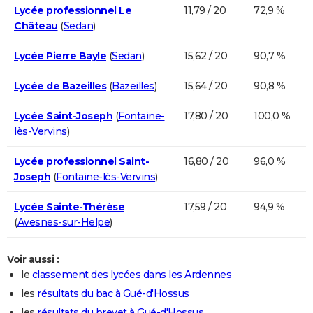
Lycée professionnel Le
11,79 / 20
72,9 %
Château
(
Sedan
)
Lycée Pierre Bayle
(
Sedan
)
15,62 / 20
90,7 %
Lycée de Bazeilles
(
Bazeilles
)
15,64 / 20
90,8 %
Lycée Saint-Joseph
(
Fontaine-
17,80 / 20
100,0 %
lès-Vervins
)
Lycée professionnel Saint-
16,80 / 20
96,0 %
Joseph
(
Fontaine-lès-Vervins
)
Lycée Sainte-Thérèse
17,59 / 20
94,9 %
(
Avesnes-sur-Helpe
)
Voir aussi :
le
classement des lycées dans les Ardennes
les
résultats du bac à Gué-d'Hossus
les
résultats du brevet à Gué-d'Hossus