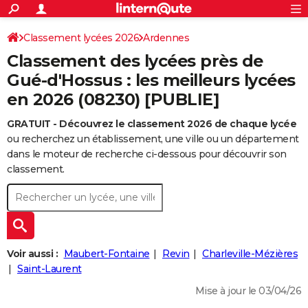
ACTUALITÉS
Connexion
S'inscrire
Classement lycées 2026
Ardennes
Rechercher
Société
Education
Villes
Politique
Faits Divers
Monde
+
SPORT
Classement des lycées près de
Football
Cyclisme
Forum
Coupe du monde 2026
Tennis
Rugby
CULTURE
Gué-d'Hossus : les meilleurs lycées
en 2026 (08230) [PUBLIE]
TNT
Cinéma
Musique
Programme TV
Streaming
Sorties cinéma
+
FINANCE
GRATUIT - Découvrez le classement 2026 de chaque lycée
Impôts
Immobilier
Banque
Crédit
Retraite
Epargne
Risques naturels par ville
Assurance
AUTO
ou recherchez un établissement, une ville ou un département
Réserver un essai
Berlines
Forum auto
Essais
Citadines
SUV
+
dans le moteur de recherche ci-dessous pour découvrir son
HIGH-TECH
classement.
Meilleur smartphone
Ordinateurs
Guide high-tech
Mobiles
Internet
Jeux vidéo
+
BRICOLAGE
Aménagement intérieur
Cuisine
Jardinage
+
Forum
Extérieur
Salle de bains
Rangement
WEEK-END
Escapades
Expositions
Week-end nature
Guides de France
Patrimoine
Musées
+
LIFESTYLE
Voir aussi :
Maubert-Fontaine
Revin
Charleville-Mézières
Bien-être
Mode
+
Art de vivre
Loisirs
Modes de vie
Saint-Laurent
SANTE
Mise à jour le 03/04/26
Guide de la santé
Médicaments
+
Alimentation
Maladies
Sommeil
VOYAGE