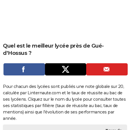
City break
Voyage de noces
Climat
Destinations
Voyage nature
Forum
+
PHOTO
GUIDES D'ACHAT
BONS PLANS
CARTE DE VOEUX
Quel est le meilleur lycée près de Gué-
d'Hossus ?
Carte Bonne année
Carte Pâques
Carte de Noël
Carte Saint-Valentin
Carte d'anniversaire
DICTIONNAIRE
Biographies
Expressions
Dictionnaire
Citations
Proverbes
PROGRAMME TV
COPAINS D'AVANT
Pour chacun des lycées sont publiés une note globale sur 20,
Se connecter
Collèges
Universités
Service militaire
S'inscrire
Lycées
Primaires
Entreprises
Avis de recherche
AVIS DE DÉCÈS
calculée par Linternaute.com et le taux de réussite au bac de
ses lycéens. Cliquez sur le nom du lycée pour consulter toutes
FORUM
ses statistiques par fillière (taux de réussite au bac, taux de
Lifestyle
Sport
Television
Cinema
Bricolage
Culture
Auto
Voyage
mentions) ainsi que l'évolution de ses performances par
année.