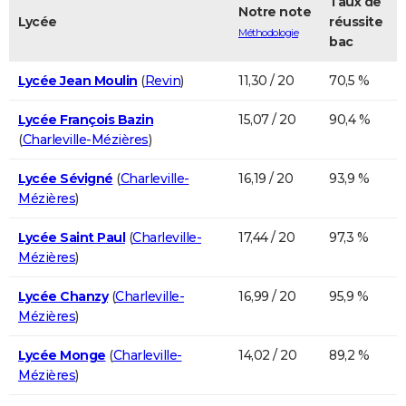
Taux de
Notre note
Lycée
réussite
Méthodologie
bac
Lycée Jean Moulin
(
Revin
)
11,30 / 20
70,5 %
Lycée François Bazin
15,07 / 20
90,4 %
(
Charleville-Mézières
)
Lycée Sévigné
(
Charleville-
16,19 / 20
93,9 %
Mézières
)
Lycée Saint Paul
(
Charleville-
17,44 / 20
97,3 %
Mézières
)
Lycée Chanzy
(
Charleville-
16,99 / 20
95,9 %
Mézières
)
Lycée Monge
(
Charleville-
14,02 / 20
89,2 %
Mézières
)