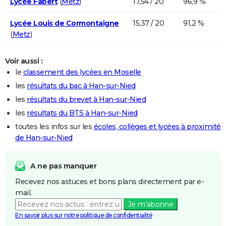
Lycée Fabert
(
Metz
)
17,54 / 20
96,9 %
Lycée Louis de Cormontaigne
15,37 / 20
91,2 %
(
Metz
)
Voir aussi :
le
classement des lycées en Moselle
les
résultats du bac à Han-sur-Nied
les
résultats du brevet à Han-sur-Nied
les
résultats du BTS à Han-sur-Nied
toutes les infos sur les
écoles, collèges et lycées à proximité
de Han-sur-Nied
A ne pas manquer
Recevez nos astuces et bons plans directement par e-
mail.
Je m'abonne
En savoir plus sur notre politique de confidentialité