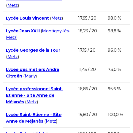
(
Metz
)
Lycée Louis Vincent
(
Metz
)
17,95 / 20
98,0 %
Lycée Jean XXIII
(
Montigny-lès-
18,23 / 20
98,8 %
Metz
)
Lycée Georges de la Tour
17,15 / 20
96,0 %
(
Metz
)
Lycée des métiers André
11,45 / 20
73,0 %
Citroën
(
Marly
)
Lycée professionnel Saint-
16,86 / 20
95,6 %
Etienne - Site Anne de
Méjanès
(
Metz
)
Lycée Saint-Etienne - Site
15,80 / 20
100,0 %
Anne de Méjanès
(
Metz
)