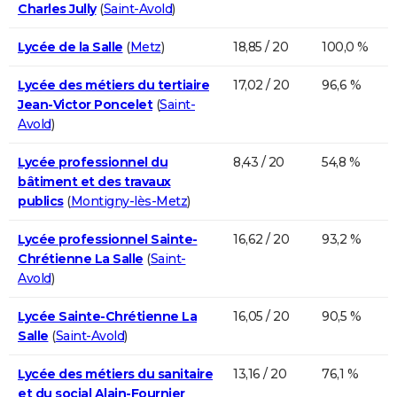
Charles Jully
(
Saint-Avold
)
Lycée de la Salle
(
Metz
)
18,85 / 20
100,0 %
Lycée des métiers du tertiaire
17,02 / 20
96,6 %
Jean-Victor Poncelet
(
Saint-
Avold
)
Lycée professionnel du
8,43 / 20
54,8 %
bâtiment et des travaux
publics
(
Montigny-lès-Metz
)
Lycée professionnel Sainte-
16,62 / 20
93,2 %
Chrétienne La Salle
(
Saint-
Avold
)
Lycée Sainte-Chrétienne La
16,05 / 20
90,5 %
Salle
(
Saint-Avold
)
Lycée des métiers du sanitaire
13,16 / 20
76,1 %
et du social Alain-Fournier