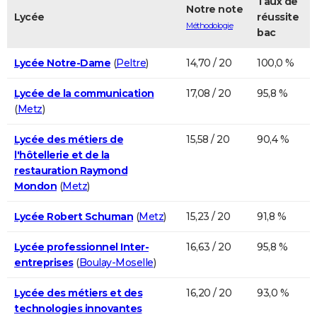
Taux de
Notre note
Lycée
réussite
Méthodologie
bac
Lycée Notre-Dame
(
Peltre
)
14,70 / 20
100,0 %
Lycée de la communication
17,08 / 20
95,8 %
(
Metz
)
Lycée des métiers de
15,58 / 20
90,4 %
l'hôtellerie et de la
restauration Raymond
Mondon
(
Metz
)
Lycée Robert Schuman
(
Metz
)
15,23 / 20
91,8 %
Lycée professionnel Inter-
16,63 / 20
95,8 %
entreprises
(
Boulay-Moselle
)
Lycée des métiers et des
16,20 / 20
93,0 %
technologies innovantes