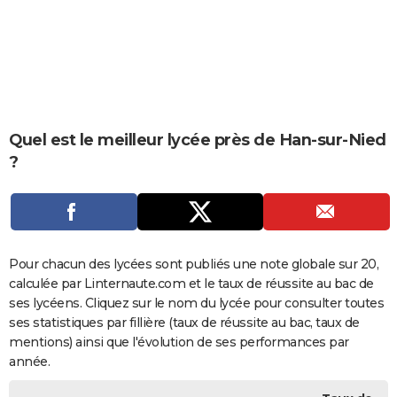
City break
Voyage de noces
Climat
Destinations
Voyage nature
Forum
+
PHOTO
GUIDES D'ACHAT
BONS PLANS
CARTE DE VOEUX
Quel est le meilleur lycée près de Han-sur-Nied
?
Carte Bonne année
Carte Pâques
Carte de Noël
Carte Saint-Valentin
Carte d'anniversaire
DICTIONNAIRE
Biographies
Expressions
Dictionnaire
Citations
Proverbes
PROGRAMME TV
COPAINS D'AVANT
Pour chacun des lycées sont publiés une note globale sur 20,
Se connecter
Collèges
Universités
Service militaire
S'inscrire
Lycées
Primaires
Entreprises
Avis de recherche
AVIS DE DÉCÈS
calculée par Linternaute.com et le taux de réussite au bac de
ses lycéens. Cliquez sur le nom du lycée pour consulter toutes
FORUM
ses statistiques par fillière (taux de réussite au bac, taux de
Lifestyle
Sport
Television
Cinema
Bricolage
Culture
Auto
Voyage
mentions) ainsi que l'évolution de ses performances par
année.