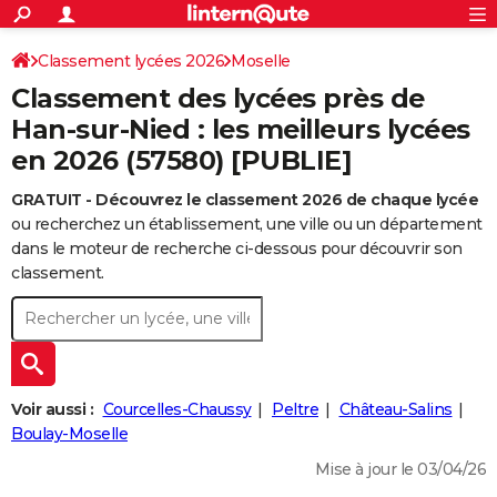
ACTUALITÉS
Connexion
S'inscrire
Classement lycées 2026
Moselle
Rechercher
Société
Education
Villes
Politique
Faits Divers
Monde
+
SPORT
Classement des lycées près de
Football
Cyclisme
Forum
Coupe du monde 2026
Tennis
Rugby
CULTURE
Han-sur-Nied : les meilleurs lycées
en 2026 (57580) [PUBLIE]
TNT
Cinéma
Musique
Programme TV
Streaming
Sorties cinéma
+
FINANCE
GRATUIT - Découvrez le classement 2026 de chaque lycée
Impôts
Immobilier
Banque
Crédit
Retraite
Epargne
Risques naturels par ville
Assurance
AUTO
ou recherchez un établissement, une ville ou un département
Réserver un essai
Berlines
Forum auto
Essais
Citadines
SUV
+
dans le moteur de recherche ci-dessous pour découvrir son
HIGH-TECH
classement.
Meilleur smartphone
Ordinateurs
Guide high-tech
Mobiles
Internet
Jeux vidéo
+
BRICOLAGE
Aménagement intérieur
Cuisine
Jardinage
+
Forum
Extérieur
Salle de bains
Rangement
WEEK-END
Escapades
Expositions
Week-end nature
Guides de France
Patrimoine
Musées
+
LIFESTYLE
Voir aussi :
Courcelles-Chaussy
Peltre
Château-Salins
Bien-être
Mode
+
Art de vivre
Loisirs
Modes de vie
Boulay-Moselle
SANTE
Mise à jour le 03/04/26
Guide de la santé
Médicaments
+
Alimentation
Maladies
Sommeil
VOYAGE