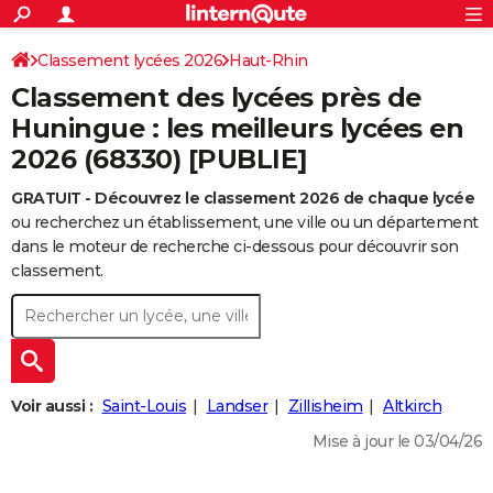
ACTUALITÉS
Connexion
S'inscrire
Classement lycées 2026
Haut-Rhin
Rechercher
Société
Education
Villes
Politique
Faits Divers
Monde
+
SPORT
Classement des lycées près de
Football
Cyclisme
Forum
Coupe du monde 2026
Tennis
Rugby
CULTURE
Huningue : les meilleurs lycées en
2026 (68330) [PUBLIE]
TNT
Cinéma
Musique
Programme TV
Streaming
Sorties cinéma
+
FINANCE
GRATUIT - Découvrez le classement 2026 de chaque lycée
Impôts
Immobilier
Banque
Crédit
Retraite
Epargne
Risques naturels par ville
Assurance
AUTO
ou recherchez un établissement, une ville ou un département
Réserver un essai
Berlines
Forum auto
Essais
Citadines
SUV
+
dans le moteur de recherche ci-dessous pour découvrir son
HIGH-TECH
classement.
Meilleur smartphone
Ordinateurs
Guide high-tech
Mobiles
Internet
Jeux vidéo
+
BRICOLAGE
Aménagement intérieur
Cuisine
Jardinage
+
Forum
Extérieur
Salle de bains
Rangement
WEEK-END
Escapades
Expositions
Week-end nature
Guides de France
Patrimoine
Musées
+
LIFESTYLE
Voir aussi :
Saint-Louis
Landser
Zillisheim
Altkirch
Bien-être
Mode
+
Art de vivre
Loisirs
Modes de vie
SANTE
Mise à jour le 03/04/26
Guide de la santé
Médicaments
+
Alimentation
Maladies
Sommeil
VOYAGE