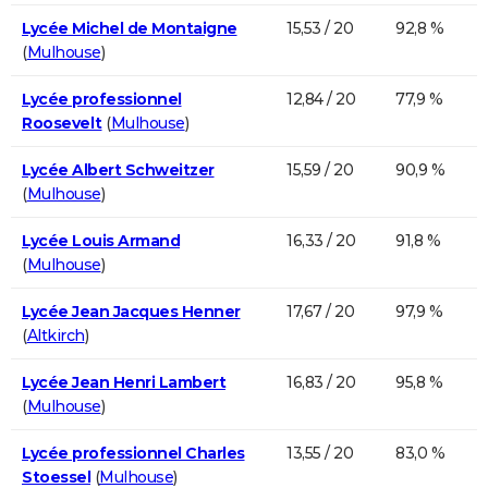
Lycée Michel de Montaigne
15,53 / 20
92,8 %
(
Mulhouse
)
Lycée professionnel
12,84 / 20
77,9 %
Roosevelt
(
Mulhouse
)
Lycée Albert Schweitzer
15,59 / 20
90,9 %
(
Mulhouse
)
Lycée Louis Armand
16,33 / 20
91,8 %
(
Mulhouse
)
Lycée Jean Jacques Henner
17,67 / 20
97,9 %
(
Altkirch
)
Lycée Jean Henri Lambert
16,83 / 20
95,8 %
(
Mulhouse
)
Lycée professionnel Charles
13,55 / 20
83,0 %
Stoessel
(
Mulhouse
)