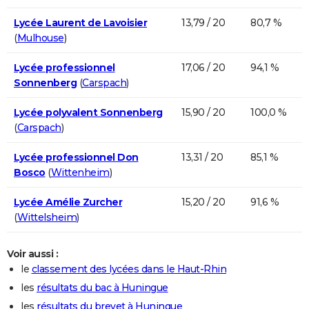
Lycée Laurent de Lavoisier
13,79 / 20
80,7 %
(
Mulhouse
)
Lycée professionnel
17,06 / 20
94,1 %
Sonnenberg
(
Carspach
)
Lycée polyvalent Sonnenberg
15,90 / 20
100,0 %
(
Carspach
)
Lycée professionnel Don
13,31 / 20
85,1 %
Bosco
(
Wittenheim
)
Lycée Amélie Zurcher
15,20 / 20
91,6 %
(
Wittelsheim
)
Voir aussi :
le
classement des lycées dans le Haut-Rhin
les
résultats du bac à Huningue
les
résultats du brevet à Huningue