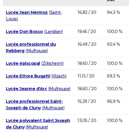
Lycée Jean Mermoz
(
Saint-
16,82 / 20
94,3 %
Louis
)
Lycée Don Bosco
(
Landser
)
19,45 / 20
100,0 %
Lycée professionnel du
16,49 / 20
92,4 %
Rebberg
(
Mulhouse
)
Lycée épiscopal
(
Zillisheim
)
18,60 / 20
100,0 %
Lycée Ettore Bugatti
(
Illzach
)
11,13 / 20
69,3 %
Lycée Jeanne d'Arc
(
Mulhouse
)
18,60 / 20
100,0 %
Lycée professionnel Saint-
15,29 / 20
96,9 %
Joseph de Cluny
(
Mulhouse
)
Lycée polyvalent Saint Joseph
13,05 / 20
100,0 %
de Cluny
(
Mulhouse
)