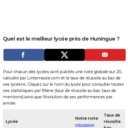
City break
Voyage de noces
Climat
Destinations
Voyage nature
Forum
+
PHOTO
GUIDES D'ACHAT
BONS PLANS
Quel est le meilleur lycée près de Huningue ?
CARTE DE VOEUX
Carte Bonne année
Carte Pâques
Carte de Noël
Carte Saint-Valentin
Carte d'anniversaire
DICTIONNAIRE
Biographies
Expressions
Dictionnaire
Citations
Proverbes
PROGRAMME TV
Pour chacun des lycées sont publiés une note globale sur 20,
COPAINS D'AVANT
calculée par Linternaute.com et le taux de réussite au bac de
ses lycéens. Cliquez sur le nom du lycée pour consulter toutes
Se connecter
Collèges
Universités
Service militaire
S'inscrire
Lycées
Primaires
Entreprises
Avis de recherche
AVIS DE DÉCÈS
ses statistiques par fillière (taux de réussite au bac, taux de
mentions) ainsi que l'évolution de ses performances par
FORUM
année.
Lifestyle
Sport
Television
Cinema
Bricolage
Culture
Auto
Voyage
Taux de
Notre note
Lycée
réussite
Méthodologie
bac