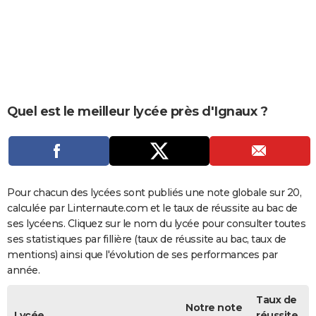
City break
Voyage de noces
Climat
Destinations
Voyage nature
Forum
+
PHOTO
GUIDES D'ACHAT
BONS PLANS
CARTE DE VOEUX
Quel est le meilleur lycée près d'Ignaux ?
Carte Bonne année
Carte Pâques
Carte de Noël
Carte Saint-Valentin
Carte d'anniversaire
DICTIONNAIRE
Biographies
Expressions
Dictionnaire
Citations
Proverbes
PROGRAMME TV
COPAINS D'AVANT
Pour chacun des lycées sont publiés une note globale sur 20,
calculée par Linternaute.com et le taux de réussite au bac de
Se connecter
Collèges
Universités
Service militaire
S'inscrire
Lycées
Primaires
Entreprises
Avis de recherche
AVIS DE DÉCÈS
ses lycéens. Cliquez sur le nom du lycée pour consulter toutes
ses statistiques par fillière (taux de réussite au bac, taux de
FORUM
mentions) ainsi que l'évolution de ses performances par
année.
Lifestyle
Sport
Television
Cinema
Bricolage
Culture
Auto
Voyage
Taux de
Notre note
Lycée
réussite