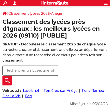
ACTUALITÉS
Connexion
S'inscrire
Classement lycées 2026
Ariège
Rechercher
Société
Education
Villes
Politique
Faits Divers
Monde
+
SPORT
Classement des lycées près
Football
Cyclisme
Forum
Coupe du monde 2026
Tennis
Rugby
CULTURE
d'Ignaux : les meilleurs lycées en
2026 (09110) [PUBLIE]
TNT
Cinéma
Musique
Programme TV
Streaming
Sorties cinéma
+
FINANCE
GRATUIT - Découvrez le classement 2026 de chaque lycée
Impôts
Immobilier
Banque
Crédit
Retraite
Epargne
Risques naturels par ville
Assurance
AUTO
ou recherchez un établissement, une ville ou un département
Réserver un essai
Berlines
Forum auto
Essais
Citadines
SUV
+
dans le moteur de recherche ci-dessous pour découvrir son
HIGH-TECH
classement.
Meilleur smartphone
Ordinateurs
Guide high-tech
Mobiles
Internet
Jeux vidéo
+
BRICOLAGE
Aménagement intérieur
Cuisine
Jardinage
+
Forum
Extérieur
Salle de bains
Rangement
WEEK-END
Escapades
Expositions
Week-end nature
Guides de France
Patrimoine
Musées
+
LIFESTYLE
Voir aussi :
Lavelanet
Ferrières-sur-Ariège
Font-Romeu-
Bien-être
Mode
+
Art de vivre
Loisirs
Modes de vie
Odeillo-Via
Foix
SANTE
Mise à jour le 03/04/26
Guide de la santé
Médicaments
+
Alimentation
Maladies
Sommeil
VOYAGE