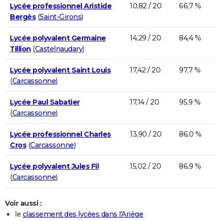
Lycée professionnel Aristide
10,82 / 20
66,7 %
Bergès
(
Saint-Girons
)
Lycée polyvalent Germaine
14,29 / 20
84,4 %
Tillion
(
Castelnaudary
)
Lycée polyvalent Saint Louis
17,42 / 20
97,7 %
(
Carcassonne
)
Lycée Paul Sabatier
17,14 / 20
95,9 %
(
Carcassonne
)
Lycée professionnel Charles
13,90 / 20
86,0 %
Cros
(
Carcassonne
)
Lycée polyvalent Jules Fil
15,02 / 20
86,9 %
(
Carcassonne
)
Voir aussi :
le
classement des lycées dans l'Ariège