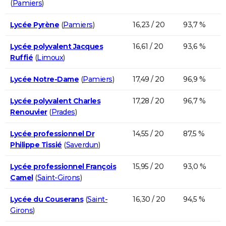
(
Pamiers
)
Lycée Pyrène
(
Pamiers
)
16,23 / 20
93,7 %
Lycée polyvalent Jacques
16,61 / 20
93,6 %
Ruffié
(
Limoux
)
Lycée Notre-Dame
(
Pamiers
)
17,49 / 20
96,9 %
Lycée polyvalent Charles
17,28 / 20
96,7 %
Renouvier
(
Prades
)
Lycée professionnel Dr
14,55 / 20
87,5 %
Philippe Tissié
(
Saverdun
)
Lycée professionnel François
15,95 / 20
93,0 %
Camel
(
Saint-Girons
)
Lycée du Couserans
(
Saint-
16,30 / 20
94,5 %
Girons
)