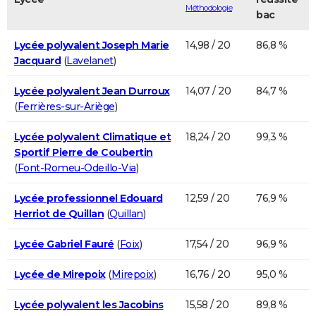
Méthodologie
bac
Lycée polyvalent Joseph Marie
14,98 / 20
86,8 %
Jacquard
(
Lavelanet
)
Lycée polyvalent Jean Durroux
14,07 / 20
84,7 %
(
Ferrières-sur-Ariège
)
Lycée polyvalent Climatique et
18,24 / 20
99,3 %
Sportif Pierre de Coubertin
(
Font-Romeu-Odeillo-Via
)
Lycée professionnel Edouard
12,59 / 20
76,9 %
Herriot de Quillan
(
Quillan
)
Lycée Gabriel Fauré
(
Foix
)
17,54 / 20
96,9 %
Lycée de Mirepoix
(
Mirepoix
)
16,76 / 20
95,0 %
Lycée polyvalent les Jacobins
15,58 / 20
89,8 %