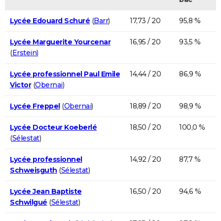
Lycée Edouard Schuré
(
Barr
)
17,73 / 20
95,8 %
Lycée Marguerite Yourcenar
16,95 / 20
93,5 %
(
Erstein
)
Lycée professionnel Paul Emile
14,44 / 20
86,9 %
Victor
(
Obernai
)
Lycée Freppel
(
Obernai
)
18,89 / 20
98,9 %
Lycée Docteur Koeberlé
18,50 / 20
100,0 %
(
Sélestat
)
Lycée professionnel
14,92 / 20
87,7 %
Schweisguth
(
Sélestat
)
Lycée Jean Baptiste
16,50 / 20
94,6 %
Schwilgué
(
Sélestat
)