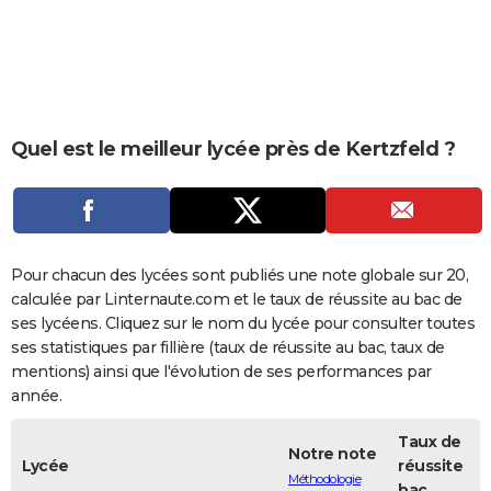
City break
Voyage de noces
Climat
Destinations
Voyage nature
Forum
+
PHOTO
GUIDES D'ACHAT
BONS PLANS
Quel est le meilleur lycée près de Kertzfeld ?
CARTE DE VOEUX
Carte Bonne année
Carte Pâques
Carte de Noël
Carte Saint-Valentin
Carte d'anniversaire
DICTIONNAIRE
Biographies
Expressions
Dictionnaire
Citations
Proverbes
PROGRAMME TV
Pour chacun des lycées sont publiés une note globale sur 20,
COPAINS D'AVANT
calculée par Linternaute.com et le taux de réussite au bac de
ses lycéens. Cliquez sur le nom du lycée pour consulter toutes
Se connecter
Collèges
Universités
Service militaire
S'inscrire
Lycées
Primaires
Entreprises
Avis de recherche
AVIS DE DÉCÈS
ses statistiques par fillière (taux de réussite au bac, taux de
mentions) ainsi que l'évolution de ses performances par
FORUM
année.
Lifestyle
Sport
Television
Cinema
Bricolage
Culture
Auto
Voyage
Taux de
Notre note
Lycée
réussite
Méthodologie
bac