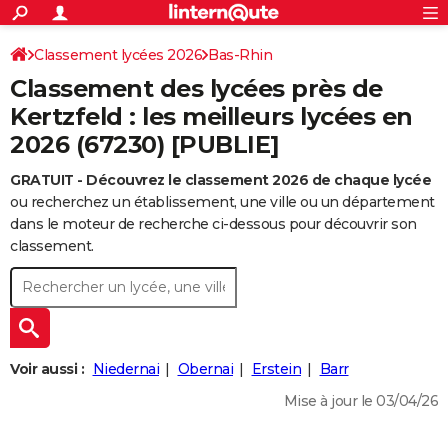
ACTUALITÉS
Connexion
S'inscrire
Classement lycées 2026
Bas-Rhin
Rechercher
Société
Education
Villes
Politique
Faits Divers
Monde
+
SPORT
Classement des lycées près de
Football
Cyclisme
Forum
Coupe du monde 2026
Tennis
Rugby
CULTURE
Kertzfeld : les meilleurs lycées en
2026 (67230) [PUBLIE]
TNT
Cinéma
Musique
Programme TV
Streaming
Sorties cinéma
+
FINANCE
GRATUIT - Découvrez le classement 2026 de chaque lycée
Impôts
Immobilier
Banque
Crédit
Retraite
Epargne
Risques naturels par ville
Assurance
AUTO
ou recherchez un établissement, une ville ou un département
Réserver un essai
Berlines
Forum auto
Essais
Citadines
SUV
+
dans le moteur de recherche ci-dessous pour découvrir son
HIGH-TECH
classement.
Meilleur smartphone
Ordinateurs
Guide high-tech
Mobiles
Internet
Jeux vidéo
+
BRICOLAGE
Aménagement intérieur
Cuisine
Jardinage
+
Forum
Extérieur
Salle de bains
Rangement
WEEK-END
Escapades
Expositions
Week-end nature
Guides de France
Patrimoine
Musées
+
LIFESTYLE
Voir aussi :
Niedernai
Obernai
Erstein
Barr
Bien-être
Mode
+
Art de vivre
Loisirs
Modes de vie
SANTE
Mise à jour le 03/04/26
Guide de la santé
Médicaments
+
Alimentation
Maladies
Sommeil
VOYAGE