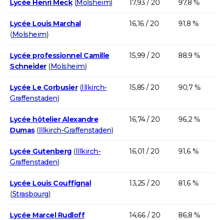
Lycée Henri Meck
(
Molsheim
)
17,93 / 20
97,8 %
Lycée Louis Marchal
16,16 / 20
91,8 %
(
Molsheim
)
Lycée professionnel Camille
15,99 / 20
88,9 %
Schneider
(
Molsheim
)
Lycée Le Corbusier
(
Illkirch-
15,85 / 20
90,7 %
Graffenstaden
)
Lycée hôtelier Alexandre
16,74 / 20
96,2 %
Dumas
(
Illkirch-Graffenstaden
)
Lycée Gutenberg
(
Illkirch-
16,01 / 20
91,6 %
Graffenstaden
)
Lycée Louis Couffignal
13,25 / 20
81,6 %
(
Strasbourg
)
Lycée Marcel Rudloff
14,66 / 20
86,8 %