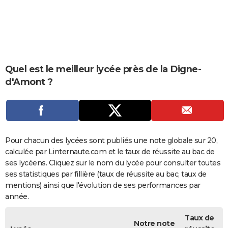
City break
Voyage de noces
Climat
Destinations
Voyage nature
Forum
+
PHOTO
GUIDES D'ACHAT
BONS PLANS
Quel est le meilleur lycée près de la Digne-
CARTE DE VOEUX
d'Amont ?
Carte Bonne année
Carte Pâques
Carte de Noël
Carte Saint-Valentin
Carte d'anniversaire
DICTIONNAIRE
Biographies
Expressions
Dictionnaire
Citations
Proverbes
PROGRAMME TV
COPAINS D'AVANT
Pour chacun des lycées sont publiés une note globale sur 20,
calculée par Linternaute.com et le taux de réussite au bac de
Se connecter
Collèges
Universités
Service militaire
S'inscrire
Lycées
Primaires
Entreprises
Avis de recherche
AVIS DE DÉCÈS
ses lycéens. Cliquez sur le nom du lycée pour consulter toutes
ses statistiques par fillière (taux de réussite au bac, taux de
FORUM
mentions) ainsi que l'évolution de ses performances par
Lifestyle
Sport
Television
Cinema
Bricolage
Culture
Auto
Voyage
année.
Taux de
Notre note