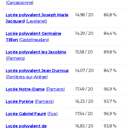
(
Carcassonne
)
Lycée polyvalent Joseph Marie
14,98 / 20
86,8 %
Jacquard
(
Lavelanet
)
Lycée polyvalent Germaine
14,29 / 20
84,4 %
Tillion
(
Castelnaudary
)
Lycée polyvalent les Jacobins
15,58 / 20
89,8 %
(
Pamiers
)
Lycée polyvalent Jean Durroux
14,07 / 20
84,7 %
(
Ferrières-sur-Ariège
)
Lycée Notre-Dame
(
Pamiers
)
17,49 / 20
96,9 %
Lycée Pyrène
(
Pamiers
)
16,23 / 20
93,7 %
Lycée Gabriel Fauré
(
Foix
)
17,54 / 20
96,9 %
Lycée polyvalent de
16,83 / 20
93,8 %