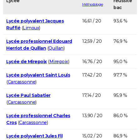
Lycée
réussite
Méthodologie
bac
Lycée polyvalent Jacques
16,61 / 20
93,6 %
Ruffié
(
Limoux
)
Lycée professionnel Edouard
12,59 / 20
76,9 %
Herriot de Quillan
(
Quillan
)
Lycée de Mirepoix
(
Mirepoix
)
16,76 / 20
95,0 %
Lycée polyvalent Saint Louis
17,42 / 20
97,7 %
(
Carcassonne
)
Lycée Paul Sabatier
17,14 / 20
95,9 %
(
Carcassonne
)
Lycée professionnel Charles
13,90 / 20
86,0 %
Cros
(
Carcassonne
)
Lycée polyvalent Jules Fil
15,02 / 20
86,9 %