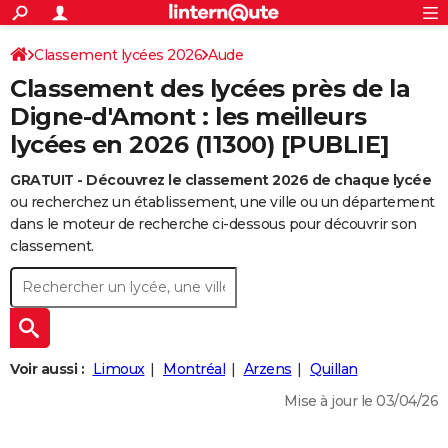
ACTUALITÉS
Connexion
S'inscrire
Classement lycées 2026
Aude
Rechercher
Société
Education
Villes
Politique
Faits Divers
Monde
+
SPORT
Classement des lycées près de la
Football
Cyclisme
Forum
Coupe du monde 2026
Tennis
Rugby
CULTURE
Digne-d'Amont : les meilleurs
lycées en 2026 (11300) [PUBLIE]
TNT
Cinéma
Musique
Programme TV
Streaming
Sorties cinéma
+
FINANCE
GRATUIT - Découvrez le classement 2026 de chaque lycée
Impôts
Immobilier
Banque
Crédit
Retraite
Epargne
Risques naturels par ville
Assurance
AUTO
ou recherchez un établissement, une ville ou un département
Réserver un essai
Berlines
Forum auto
Essais
Citadines
SUV
+
dans le moteur de recherche ci-dessous pour découvrir son
HIGH-TECH
classement.
Meilleur smartphone
Ordinateurs
Guide high-tech
Mobiles
Internet
Jeux vidéo
+
BRICOLAGE
Aménagement intérieur
Cuisine
Jardinage
+
Forum
Extérieur
Salle de bains
Rangement
WEEK-END
Escapades
Expositions
Week-end nature
Guides de France
Patrimoine
Musées
+
LIFESTYLE
Voir aussi :
Limoux
Montréal
Arzens
Quillan
Bien-être
Mode
+
Art de vivre
Loisirs
Modes de vie
SANTE
Mise à jour le 03/04/26
Guide de la santé
Médicaments
+
Alimentation
Maladies
Sommeil
VOYAGE