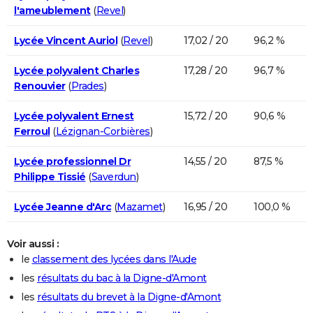
l'ameublement
(
Revel
)
Lycée Vincent Auriol
(
Revel
)
17,02 / 20
96,2 %
Lycée polyvalent Charles
17,28 / 20
96,7 %
Renouvier
(
Prades
)
Lycée polyvalent Ernest
15,72 / 20
90,6 %
Ferroul
(
Lézignan-Corbières
)
Lycée professionnel Dr
14,55 / 20
87,5 %
Philippe Tissié
(
Saverdun
)
Lycée Jeanne d'Arc
(
Mazamet
)
16,95 / 20
100,0 %
Voir aussi :
le
classement des lycées dans l'Aude
les
résultats du bac à la Digne-d'Amont
les
résultats du brevet à la Digne-d'Amont