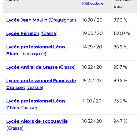
Méthodologie
bac
Lycée Jean Moulin
(
Draguignan
)
16,90 / 20
97,0 %
Lycée Fénelon
(
Grasse
)
19,00 / 20
100,0 %
Lycée professionnel Léon
14,39 / 20
86,9 %
Blum
(
Draguignan
)
Lycée Amiral de Grasse
(
Grasse
)
16,82 / 20
95,7 %
Lycée professionnel Francis de
15,21 / 20
89,6 %
Croisset
(
Grasse
)
Lycée professionnel Léon
11,60 / 20
73,5 %
Chiris
(
Grasse
)
Lycée Alexis de Tocqueville
16,32 / 20
94,7 %
(
Grasse
)