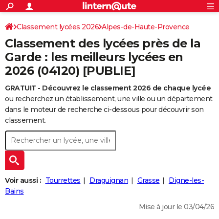
ACTUALITÉS
Connexion
S'inscrire
Classement lycées 2026
Alpes-de-Haute-Provence
Rechercher
Société
Education
Villes
Politique
Faits Divers
Monde
+
SPORT
Classement des lycées près de la
Football
Cyclisme
Forum
Coupe du monde 2026
Tennis
Rugby
CULTURE
Garde : les meilleurs lycées en
2026 (04120) [PUBLIE]
TNT
Cinéma
Musique
Programme TV
Streaming
Sorties cinéma
+
FINANCE
GRATUIT - Découvrez le classement 2026 de chaque lycée
Impôts
Immobilier
Banque
Crédit
Retraite
Epargne
Risques naturels par ville
Assurance
AUTO
ou recherchez un établissement, une ville ou un département
Réserver un essai
Berlines
Forum auto
Essais
Citadines
SUV
+
dans le moteur de recherche ci-dessous pour découvrir son
HIGH-TECH
classement.
Meilleur smartphone
Ordinateurs
Guide high-tech
Mobiles
Internet
Jeux vidéo
+
BRICOLAGE
Aménagement intérieur
Cuisine
Jardinage
+
Forum
Extérieur
Salle de bains
Rangement
WEEK-END
Escapades
Expositions
Week-end nature
Guides de France
Patrimoine
Musées
+
LIFESTYLE
Voir aussi :
Tourrettes
Draguignan
Grasse
Digne-les-
Bien-être
Mode
+
Art de vivre
Loisirs
Modes de vie
Bains
SANTE
Mise à jour le 03/04/26
Guide de la santé
Médicaments
+
Alimentation
Maladies
Sommeil
VOYAGE