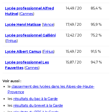
Lycée professionnel Alfred
14,49 / 20
85,4 %
Hutinel
(
Cannes
)
Lycée Henri Matisse
(
Vence
)
17,49 / 20
95,9 %
Lycée professionnel Galliéni
12,42 / 20
75,2 %
(
Fréjus
)
Lycée Albert Camus
(
Fréjus
)
15,49 / 20
91,5 %
Lycée professionnel Les
15,87 / 20
94,7 %
Fauvettes
(
Cannes
)
Voir aussi :
le
classement des lycées dans les Alpes-de-Haute-
Provence
les
résultats du bac à la Garde
les
résultats du brevet à la Garde