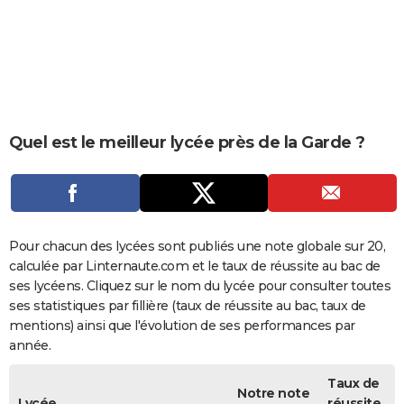
City break
Voyage de noces
Climat
Destinations
Voyage nature
Forum
+
PHOTO
GUIDES D'ACHAT
BONS PLANS
CARTE DE VOEUX
Quel est le meilleur lycée près de la Garde ?
Carte Bonne année
Carte Pâques
Carte de Noël
Carte Saint-Valentin
Carte d'anniversaire
DICTIONNAIRE
Biographies
Expressions
Dictionnaire
Citations
Proverbes
PROGRAMME TV
COPAINS D'AVANT
Pour chacun des lycées sont publiés une note globale sur 20,
calculée par Linternaute.com et le taux de réussite au bac de
Se connecter
Collèges
Universités
Service militaire
S'inscrire
Lycées
Primaires
Entreprises
Avis de recherche
AVIS DE DÉCÈS
ses lycéens. Cliquez sur le nom du lycée pour consulter toutes
ses statistiques par fillière (taux de réussite au bac, taux de
FORUM
mentions) ainsi que l'évolution de ses performances par
année.
Lifestyle
Sport
Television
Cinema
Bricolage
Culture
Auto
Voyage
Taux de
Notre note
Lycée
réussite