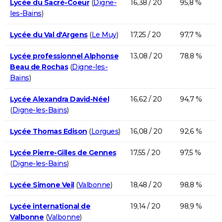
Lycée du Sacré-Coeur
(
Digne-
16,38 / 20
95,8 %
les-Bains
)
Lycée du Val d'Argens
(
Le Muy
)
17,25 / 20
97,7 %
Lycée professionnel Alphonse
13,08 / 20
78,8 %
Beau de Rochas
(
Digne-les-
Bains
)
Lycée Alexandra David-Néel
16,62 / 20
94,7 %
(
Digne-les-Bains
)
Lycée Thomas Edison
(
Lorgues
)
16,08 / 20
92,6 %
Lycée Pierre-Gilles de Gennes
17,55 / 20
97,5 %
(
Digne-les-Bains
)
Lycée Simone Veil
(
Valbonne
)
18,48 / 20
98,8 %
Lycée international de
19,14 / 20
98,9 %
Valbonne
(
Valbonne
)