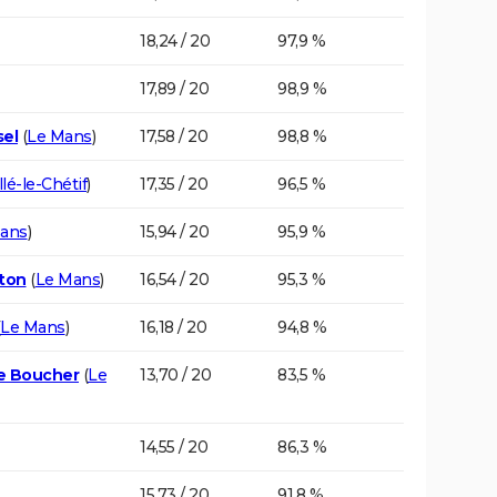
18,24 / 20
97,9 %
17,89 / 20
98,9 %
sel
(
Le Mans
)
17,58 / 20
98,8 %
llé-le-Chétif
)
17,35 / 20
96,5 %
ans
)
15,94 / 20
95,9 %
gton
(
Le Mans
)
16,54 / 20
95,3 %
Le Mans
)
16,18 / 20
94,8 %
e Boucher
(
Le
13,70 / 20
83,5 %
14,55 / 20
86,3 %
15,73 / 20
91,8 %