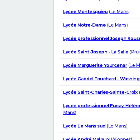
Lycée Montesquieu
(
Le Mans
)
Lycée Notre-Dame
(
Le Mans
)
Lycée professionnel Joseph Rous
Lycée Saint-Joseph - La Salle
(
Prui
Lycée Marguerite Yourcenar
(
Le M
Lycée Gabriel Touchard - Washin
Lycée Saint-Charles-Sainte-Croix
(
Lycée professionnel Funay-Hélèn
Mans
)
Lycée Le Mans sud
(
Le Mans
)
Lycée André Malraux
(
Allonnes
)