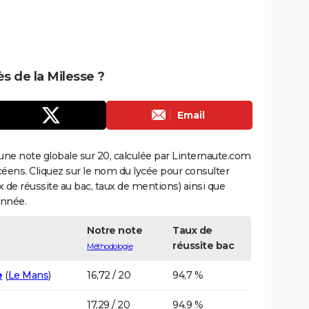
ès de la Milesse ?
Email
une note globale sur 20, calculée par Linternaute.com
ycéens. Cliquez sur le nom du lycée pour consulter
aux de réussite au bac, taux de mentions) ainsi que
année.
Notre note
Taux de
réussite bac
Méthodologie
e
(
Le Mans
)
16,72 / 20
94,7 %
17,29 / 20
94,9 %