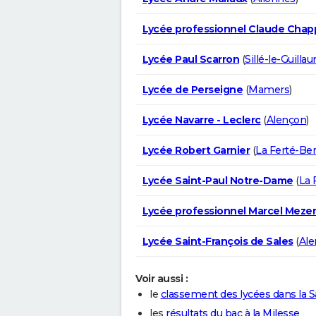
Lycée professionnel Claude Chap
Lycée Paul Scarron
(
Sillé-le-Guilla
Lycée de Perseigne
(
Mamers
)
Lycée Navarre - Leclerc
(
Alençon
)
Lycée Robert Garnier
(
La Ferté-Be
Lycée Saint-Paul Notre-Dame
(
La 
Lycée professionnel Marcel Meze
Lycée Saint-François de Sales
(
Ale
Voir aussi :
le
classement des lycées dans la S
les
résultats du bac à la Milesse