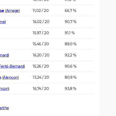
pe
(
Arnage
)
11,02 / 20
66,7 %
ume
)
16,02 / 20
90,7 %
15,97 / 20
91,1 %
15,46 / 20
89,0 %
rnard
)
16,20 / 20
92,2 %
Ferté-Bernard
)
15,26 / 20
90,6 %
n
(
Alençon
)
13,24 / 20
80,9 %
nçon
)
16,74 / 20
93,8 %
arthe