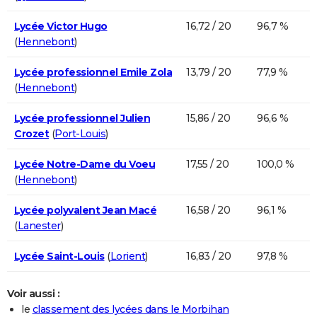
Lycée Victor Hugo
16,72 / 20
96,7 %
(
Hennebont
)
Lycée professionnel Emile Zola
13,79 / 20
77,9 %
(
Hennebont
)
Lycée professionnel Julien
15,86 / 20
96,6 %
Crozet
(
Port-Louis
)
Lycée Notre-Dame du Voeu
17,55 / 20
100,0 %
(
Hennebont
)
Lycée polyvalent Jean Macé
16,58 / 20
96,1 %
(
Lanester
)
Lycée Saint-Louis
(
Lorient
)
16,83 / 20
97,8 %
Voir aussi :
le
classement des lycées dans le Morbihan