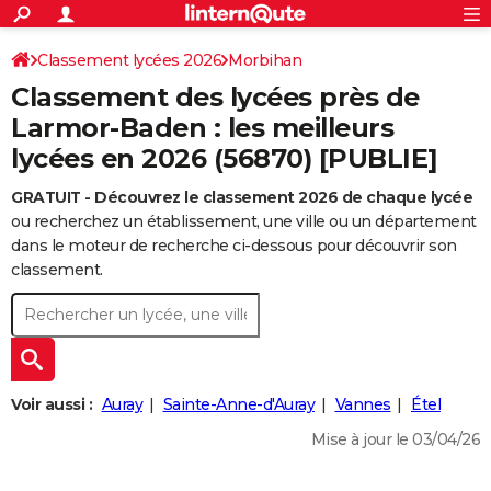
ACTUALITÉS
Connexion
S'inscrire
Classement lycées 2026
Morbihan
Rechercher
Société
Education
Villes
Politique
Faits Divers
Monde
+
SPORT
Classement des lycées près de
Football
Cyclisme
Forum
Coupe du monde 2026
Tennis
Rugby
CULTURE
Larmor-Baden : les meilleurs
lycées en 2026 (56870) [PUBLIE]
TNT
Cinéma
Musique
Programme TV
Streaming
Sorties cinéma
+
FINANCE
GRATUIT - Découvrez le classement 2026 de chaque lycée
Impôts
Immobilier
Banque
Crédit
Retraite
Epargne
Risques naturels par ville
Assurance
AUTO
ou recherchez un établissement, une ville ou un département
Réserver un essai
Berlines
Forum auto
Essais
Citadines
SUV
+
dans le moteur de recherche ci-dessous pour découvrir son
HIGH-TECH
classement.
Meilleur smartphone
Ordinateurs
Guide high-tech
Mobiles
Internet
Jeux vidéo
+
BRICOLAGE
Aménagement intérieur
Cuisine
Jardinage
+
Forum
Extérieur
Salle de bains
Rangement
WEEK-END
Escapades
Expositions
Week-end nature
Guides de France
Patrimoine
Musées
+
LIFESTYLE
Voir aussi :
Auray
Sainte-Anne-d'Auray
Vannes
Étel
Bien-être
Mode
+
Art de vivre
Loisirs
Modes de vie
SANTE
Mise à jour le 03/04/26
Guide de la santé
Médicaments
+
Alimentation
Maladies
Sommeil
VOYAGE