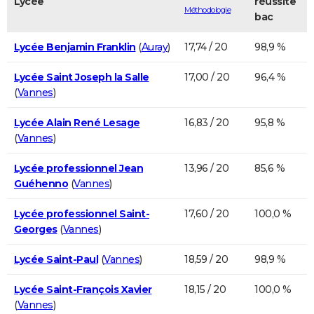
Lycée
réussite
Méthodologie
bac
Lycée Benjamin Franklin
(
Auray
)
17,74 / 20
98,9 %
Lycée Saint Joseph la Salle
17,00 / 20
96,4 %
(
Vannes
)
Lycée Alain René Lesage
16,83 / 20
95,8 %
(
Vannes
)
Lycée professionnel Jean
13,96 / 20
85,6 %
Guéhenno
(
Vannes
)
Lycée professionnel Saint-
17,60 / 20
100,0 %
Georges
(
Vannes
)
Lycée Saint-Paul
(
Vannes
)
18,59 / 20
98,9 %
Lycée Saint-François Xavier
18,15 / 20
100,0 %
(
Vannes
)