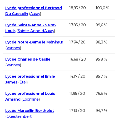
Lycée professionnel Bertrand
18,95 / 20
100,0 %
Du Guesclin
(
Auray
)
Lycée Sainte-Anne - Saint-
17,83 / 20
99,6 %
Louis
(
Sainte-Anne-d'Auray
)
Lycée Notre-Dame le Ménimur
17,74 / 20
98,3 %
(
Vannes
)
Lycée Charles de Gaulle
16,68 / 20
95,8 %
(
Vannes
)
Lycée professionnel Emile
14,17 / 20
85,7 %
James
(
Étel
)
Lycée professionnel Louis
11,95 / 20
76,5 %
Armand
(
Locminé
)
Lycée Marcellin Berthelot
17,13 / 20
94,7 %
(
Questembert
)