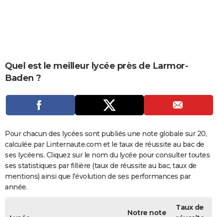
City break
Voyage de noces
Climat
Destinations
Voyage nature
Forum
+
PHOTO
GUIDES D'ACHAT
BONS PLANS
Quel est le meilleur lycée près de Larmor-
CARTE DE VOEUX
Baden ?
Carte Bonne année
Carte Pâques
Carte de Noël
Carte Saint-Valentin
Carte d'anniversaire
DICTIONNAIRE
Biographies
Expressions
Dictionnaire
Citations
Proverbes
PROGRAMME TV
COPAINS D'AVANT
Pour chacun des lycées sont publiés une note globale sur 20,
calculée par Linternaute.com et le taux de réussite au bac de
Se connecter
Collèges
Universités
Service militaire
S'inscrire
Lycées
Primaires
Entreprises
Avis de recherche
AVIS DE DÉCÈS
ses lycéens. Cliquez sur le nom du lycée pour consulter toutes
ses statistiques par fillière (taux de réussite au bac, taux de
FORUM
mentions) ainsi que l'évolution de ses performances par
Lifestyle
Sport
Television
Cinema
Bricolage
Culture
Auto
Voyage
année.
Taux de
Notre note