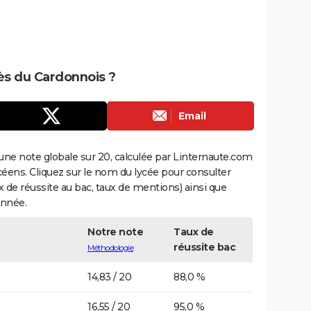
rès du Cardonnois ?
Email
une note globale sur 20, calculée par Linternaute.com
ycéens. Cliquez sur le nom du lycée pour consulter
aux de réussite au bac, taux de mentions) ainsi que
année.
Notre note
Taux de
réussite bac
Méthodologie
14,83 / 20
88,0 %
16,55 / 20
95,0 %