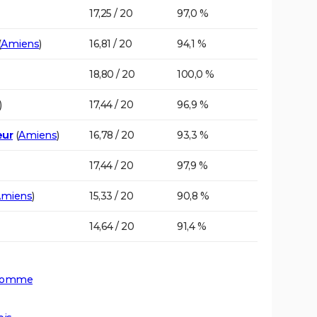
17,25 / 20
97,0 %
(
Amiens
)
16,81 / 20
94,1 %
18,80 / 20
100,0 %
)
17,44 / 20
96,9 %
eur
(
Amiens
)
16,78 / 20
93,3 %
17,44 / 20
97,9 %
miens
)
15,33 / 20
90,8 %
14,64 / 20
91,4 %
a Somme