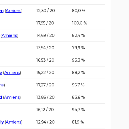
en
(
Amiens
)
12,30 / 20
80,0 %
17,95 / 20
100,0 %
(
Amiens
)
14,69 / 20
82,4 %
13,54 / 20
79,9 %
16,53 / 20
93,3 %
e
(
Amiens
)
15,22 / 20
88,2 %
ns
)
17,27 / 20
95,7 %
d
(
Amiens
)
13,86 / 20
83,6 %
16,12 / 20
94,7 %
ly
(
Amiens
)
12,94 / 20
81,9 %