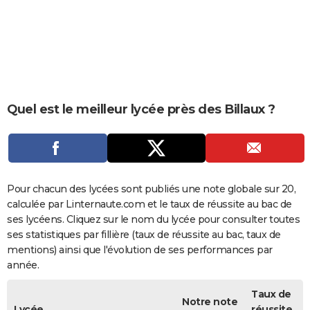
City break
Voyage de noces
Climat
Destinations
Voyage nature
Forum
+
PHOTO
GUIDES D'ACHAT
BONS PLANS
CARTE DE VOEUX
Quel est le meilleur lycée près des Billaux ?
Carte Bonne année
Carte Pâques
Carte de Noël
Carte Saint-Valentin
Carte d'anniversaire
DICTIONNAIRE
Biographies
Expressions
Dictionnaire
Citations
Proverbes
PROGRAMME TV
COPAINS D'AVANT
Pour chacun des lycées sont publiés une note globale sur 20,
calculée par Linternaute.com et le taux de réussite au bac de
Se connecter
Collèges
Universités
Service militaire
S'inscrire
Lycées
Primaires
Entreprises
Avis de recherche
AVIS DE DÉCÈS
ses lycéens. Cliquez sur le nom du lycée pour consulter toutes
ses statistiques par fillière (taux de réussite au bac, taux de
FORUM
mentions) ainsi que l'évolution de ses performances par
année.
Lifestyle
Sport
Television
Cinema
Bricolage
Culture
Auto
Voyage
Taux de
Notre note
Lycée
réussite