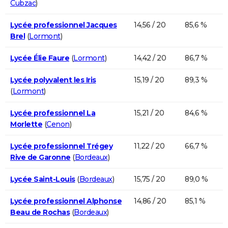
Cubzac
)
Lycée professionnel Jacques
14,56 / 20
85,6 %
Brel
(
Lormont
)
Lycée Élie Faure
(
Lormont
)
14,42 / 20
86,7 %
Lycée polyvalent les Iris
15,19 / 20
89,3 %
(
Lormont
)
Lycée professionnel La
15,21 / 20
84,6 %
Morlette
(
Cenon
)
Lycée professionnel Trégey
11,22 / 20
66,7 %
Rive de Garonne
(
Bordeaux
)
Lycée Saint-Louis
(
Bordeaux
)
15,75 / 20
89,0 %
Lycée professionnel Alphonse
14,86 / 20
85,1 %
Beau de Rochas
(
Bordeaux
)