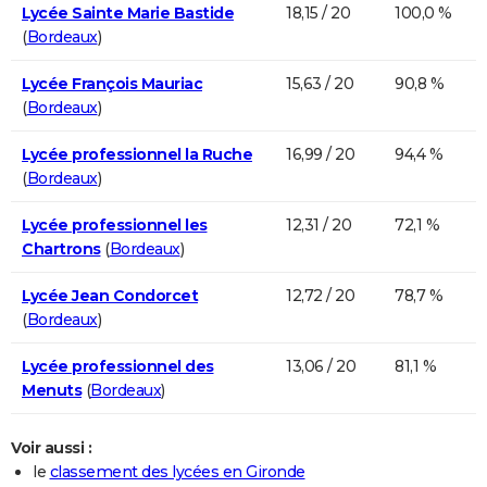
Lycée Sainte Marie Bastide
18,15 / 20
100,0 %
(
Bordeaux
)
Lycée François Mauriac
15,63 / 20
90,8 %
(
Bordeaux
)
Lycée professionnel la Ruche
16,99 / 20
94,4 %
(
Bordeaux
)
Lycée professionnel les
12,31 / 20
72,1 %
Chartrons
(
Bordeaux
)
Lycée Jean Condorcet
12,72 / 20
78,7 %
(
Bordeaux
)
Lycée professionnel des
13,06 / 20
81,1 %
Menuts
(
Bordeaux
)
Voir aussi :
le
classement des lycées en Gironde