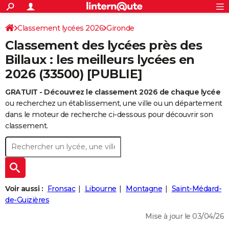
ACTUALITÉS
Connexion
S'inscrire
Classement lycées 2026
Gironde
Rechercher
Société
Education
Villes
Politique
Faits Divers
Monde
+
SPORT
Classement des lycées près des
Football
Cyclisme
Forum
Coupe du monde 2026
Tennis
Rugby
CULTURE
Billaux : les meilleurs lycées en
2026 (33500) [PUBLIE]
TNT
Cinéma
Musique
Programme TV
Streaming
Sorties cinéma
+
FINANCE
GRATUIT - Découvrez le classement 2026 de chaque lycée
Impôts
Immobilier
Banque
Crédit
Retraite
Epargne
Risques naturels par ville
Assurance
AUTO
ou recherchez un établissement, une ville ou un département
Réserver un essai
Berlines
Forum auto
Essais
Citadines
SUV
+
dans le moteur de recherche ci-dessous pour découvrir son
HIGH-TECH
classement.
Meilleur smartphone
Ordinateurs
Guide high-tech
Mobiles
Internet
Jeux vidéo
+
BRICOLAGE
Aménagement intérieur
Cuisine
Jardinage
+
Forum
Extérieur
Salle de bains
Rangement
WEEK-END
Escapades
Expositions
Week-end nature
Guides de France
Patrimoine
Musées
+
LIFESTYLE
Voir aussi :
Fronsac
Libourne
Montagne
Saint-Médard-
Bien-être
Mode
+
Art de vivre
Loisirs
Modes de vie
de-Guizières
SANTE
Mise à jour le 03/04/26
Guide de la santé
Médicaments
+
Alimentation
Maladies
Sommeil
VOYAGE