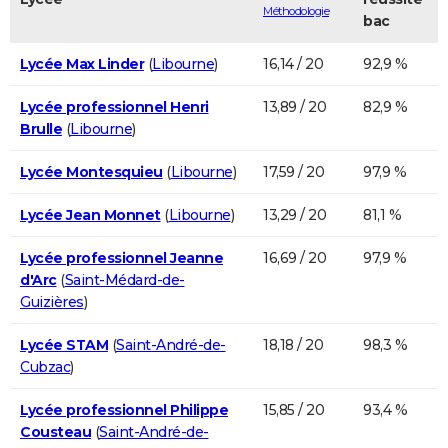
Méthodologie
bac
Lycée Max Linder
(
Libourne
)
16,14 / 20
92,9 %
Lycée professionnel Henri
13,89 / 20
82,9 %
Brulle
(
Libourne
)
Lycée Montesquieu
(
Libourne
)
17,59 / 20
97,9 %
Lycée Jean Monnet
(
Libourne
)
13,29 / 20
81,1 %
Lycée professionnel Jeanne
16,69 / 20
97,9 %
d'Arc
(
Saint-Médard-de-
Guizières
)
Lycée STAM
(
Saint-André-de-
18,18 / 20
98,3 %
Cubzac
)
Lycée professionnel Philippe
15,85 / 20
93,4 %
Cousteau
(
Saint-André-de-