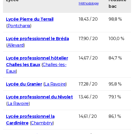
Méthodologie
bac
Lycée Pierre du Terrail
18,43 / 20
98,8 %
(
Pontcharra
)
Lycée professionnel le Bréda
17,90 / 20
100,0 %
(
Allevard
)
Lycée professionnel hôtelier
14,67 / 20
84,7 %
Challes les Eaux
(
Challes-les-
Eaux
)
Lycée du Granier
(
La Ravoire
)
17,28 / 20
95,8 %
Lycée professionnel du Nivolet
13,46 / 20
79,1 %
(
La Ravoire
)
Lycée professionnel la
14,61 / 20
86,1 %
Cardinière
(
Chambéry
)