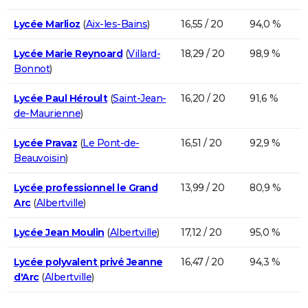
Lycée Marlioz
(
Aix-les-Bains
)
16,55 / 20
94,0 %
Lycée Marie Reynoard
(
Villard-
18,29 / 20
98,9 %
Bonnot
)
Lycée Paul Héroult
(
Saint-Jean-
16,20 / 20
91,6 %
de-Maurienne
)
Lycée Pravaz
(
Le Pont-de-
16,51 / 20
92,9 %
Beauvoisin
)
Lycée professionnel le Grand
13,99 / 20
80,9 %
Arc
(
Albertville
)
Lycée Jean Moulin
(
Albertville
)
17,12 / 20
95,0 %
Lycée polyvalent privé Jeanne
16,47 / 20
94,3 %
d'Arc
(
Albertville
)