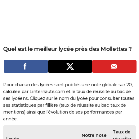
City break
Voyage de noces
Climat
Destinations
Voyage nature
Forum
+
PHOTO
GUIDES D'ACHAT
BONS PLANS
CARTE DE VOEUX
Quel est le meilleur lycée près des Mollettes ?
Carte Bonne année
Carte Pâques
Carte de Noël
Carte Saint-Valentin
Carte d'anniversaire
DICTIONNAIRE
Biographies
Expressions
Dictionnaire
Citations
Proverbes
PROGRAMME TV
COPAINS D'AVANT
Pour chacun des lycées sont publiés une note globale sur 20,
calculée par Linternaute.com et le taux de réussite au bac de
Se connecter
Collèges
Universités
Service militaire
S'inscrire
Lycées
Primaires
Entreprises
Avis de recherche
AVIS DE DÉCÈS
ses lycéens. Cliquez sur le nom du lycée pour consulter toutes
ses statistiques par fillière (taux de réussite au bac, taux de
FORUM
mentions) ainsi que l'évolution de ses performances par
année.
Lifestyle
Sport
Television
Cinema
Bricolage
Culture
Auto
Voyage
Taux de
Notre note
Lycée
réussite