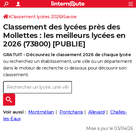
ACTUALITÉS
Connexion
S'inscrire
Classement lycées 2026
Savoie
Rechercher
Société
Education
Villes
Politique
Faits Divers
Monde
+
SPORT
Classement des lycées près des
Football
Cyclisme
Forum
Coupe du monde 2026
Tennis
Rugby
CULTURE
Mollettes : les meilleurs lycées en
2026 (73800) [PUBLIE]
TNT
Cinéma
Musique
Programme TV
Streaming
Sorties cinéma
+
FINANCE
GRATUIT - Découvrez le classement 2026 de chaque lycée
Impôts
Immobilier
Banque
Crédit
Retraite
Epargne
Risques naturels par ville
Assurance
AUTO
ou recherchez un établissement, une ville ou un département
Réserver un essai
Berlines
Forum auto
Essais
Citadines
SUV
+
dans le moteur de recherche ci-dessous pour découvrir son
HIGH-TECH
classement.
Meilleur smartphone
Ordinateurs
Guide high-tech
Mobiles
Internet
Jeux vidéo
+
BRICOLAGE
Aménagement intérieur
Cuisine
Jardinage
+
Forum
Extérieur
Salle de bains
Rangement
WEEK-END
Escapades
Expositions
Week-end nature
Guides de France
Patrimoine
Musées
+
LIFESTYLE
Voir aussi :
Montmélian
Pontcharra
Allevard
Challes-
Bien-être
Mode
+
Art de vivre
Loisirs
Modes de vie
les-Eaux
SANTE
Mise à jour le 03/04/26
Guide de la santé
Médicaments
+
Alimentation
Maladies
Sommeil
VOYAGE