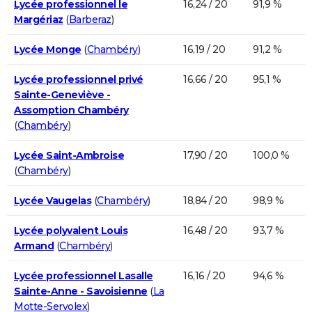
Lycée professionnel le
16,24 / 20
91,9 %
Margériaz
(
Barberaz
)
Lycée Monge
(
Chambéry
)
16,19 / 20
91,2 %
Lycée professionnel privé
16,66 / 20
95,1 %
Sainte-Geneviève -
Assomption Chambéry
(
Chambéry
)
Lycée Saint-Ambroise
17,90 / 20
100,0 %
(
Chambéry
)
Lycée Vaugelas
(
Chambéry
)
18,84 / 20
98,9 %
Lycée polyvalent Louis
16,48 / 20
93,7 %
Armand
(
Chambéry
)
Lycée professionnel Lasalle
16,16 / 20
94,6 %
Sainte-Anne - Savoisienne
(
La
Motte-Servolex
)