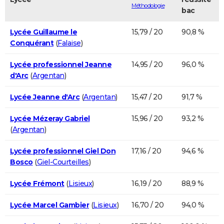
Méthodologie
bac
Lycée Guillaume le
15,79 / 20
90,8 %
Conquérant
(
Falaise
)
Lycée professionnel Jeanne
14,95 / 20
96,0 %
d'Arc
(
Argentan
)
Lycée Jeanne d'Arc
(
Argentan
)
15,47 / 20
91,7 %
Lycée Mézeray Gabriel
15,96 / 20
93,2 %
(
Argentan
)
Lycée professionnel Giel Don
17,16 / 20
94,6 %
Bosco
(
Giel-Courteilles
)
Lycée Frémont
(
Lisieux
)
16,19 / 20
88,9 %
Lycée Marcel Gambier
(
Lisieux
)
16,70 / 20
94,0 %