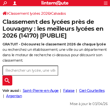
ACTUALITÉS
Connexion
S'inscrire
Classement lycées 2026
Calvados
Rechercher
Société
Education
Villes
Politique
Faits Divers
Monde
+
SPORT
Classement des lycées près de
Football
Cyclisme
Forum
Coupe du monde 2026
Tennis
Rugby
CULTURE
Louvagny : les meilleurs lycées en
2026 (14170) [PUBLIE]
TNT
Cinéma
Musique
Programme TV
Streaming
Sorties cinéma
+
FINANCE
GRATUIT - Découvrez le classement 2026 de chaque lycée
Impôts
Immobilier
Banque
Crédit
Retraite
Epargne
Risques naturels par ville
Assurance
AUTO
ou recherchez un établissement, une ville ou un département
Réserver un essai
Berlines
Forum auto
Essais
Citadines
SUV
+
dans le moteur de recherche ci-dessous pour découvrir son
HIGH-TECH
classement.
Meilleur smartphone
Ordinateurs
Guide high-tech
Mobiles
Internet
Jeux vidéo
+
BRICOLAGE
Aménagement intérieur
Cuisine
Jardinage
+
Forum
Extérieur
Salle de bains
Rangement
WEEK-END
Escapades
Expositions
Week-end nature
Guides de France
Patrimoine
Musées
+
LIFESTYLE
Voir aussi :
Saint-Pierre-en-Auge
Falaise
Giel-Courteilles
Bien-être
Mode
+
Art de vivre
Loisirs
Modes de vie
Argentan
SANTE
Mise à jour le 03/04/26
Guide de la santé
Médicaments
+
Alimentation
Maladies
Sommeil
VOYAGE