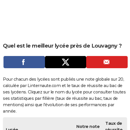
City break
Voyage de noces
Climat
Destinations
Voyage nature
Forum
+
PHOTO
GUIDES D'ACHAT
BONS PLANS
CARTE DE VOEUX
Quel est le meilleur lycée près de Louvagny ?
Carte Bonne année
Carte Pâques
Carte de Noël
Carte Saint-Valentin
Carte d'anniversaire
DICTIONNAIRE
Biographies
Expressions
Dictionnaire
Citations
Proverbes
PROGRAMME TV
COPAINS D'AVANT
Pour chacun des lycées sont publiés une note globale sur 20,
calculée par Linternaute.com et le taux de réussite au bac de
Se connecter
Collèges
Universités
Service militaire
S'inscrire
Lycées
Primaires
Entreprises
Avis de recherche
AVIS DE DÉCÈS
ses lycéens. Cliquez sur le nom du lycée pour consulter toutes
ses statistiques par fillière (taux de réussite au bac, taux de
FORUM
mentions) ainsi que l'évolution de ses performances par
année.
Lifestyle
Sport
Television
Cinema
Bricolage
Culture
Auto
Voyage
Taux de
Notre note
Lycée
réussite