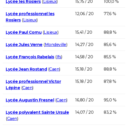
Lycée les Rosiers
(
Lisieux
)
15,75 / 20
100,0 %
Lycée professionnel les
12,06 / 20
77,6 %
Rosiers
(
Lisieux
)
Lycée Paul Cornu
(
Lisieux
)
15,41 / 20
88,8 %
Lycée Jules Verne
(
Mondeville
)
14,27 / 20
85,6 %
Lycée François Rabelais
(
Ifs
)
14,58 / 20
85,5 %
Lycée Jean Rostand
(
Caen
)
15,18 / 20
88,8 %
Lycée professionnel Victor
15,18 / 20
87,8 %
Lépine
(
Caen
)
Lycée Augustin Fresnel
(
Caen
)
16,80 / 20
95,0 %
Lycée polyvalent Sainte Ursule
14,07 / 20
83,2 %
(
Caen
)