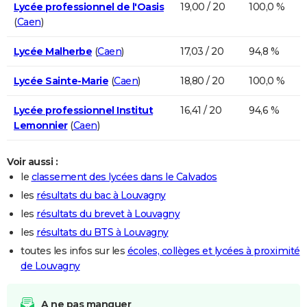
Lycée professionnel de l'Oasis
19,00 / 20
100,0 %
(
Caen
)
Lycée Malherbe
(
Caen
)
17,03 / 20
94,8 %
Lycée Sainte-Marie
(
Caen
)
18,80 / 20
100,0 %
Lycée professionnel Institut
16,41 / 20
94,6 %
Lemonnier
(
Caen
)
Voir aussi :
le
classement des lycées dans le Calvados
les
résultats du bac à Louvagny
les
résultats du brevet à Louvagny
les
résultats du BTS à Louvagny
toutes les infos sur les
écoles, collèges et lycées à proximité
de Louvagny
A ne pas manquer