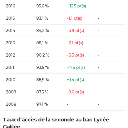
2016
95,6 %
+12,5 pt(s)
-
2015
83,1 %
-1,1 pt(s)
-
2014
84,2 %
-3,9 pt(s)
-
2013
88,1 %
-2,1 pt(s)
-
2012
90,2 %
-3,3 pt(s)
-
2011
93,5 %
+4,6 pt(s)
-
2010
88,9 %
+1,4 pt(s)
-
2009
87,5 %
-9,6 pt(s)
-
2008
97,1 %
-
-
Taux d'accès de la seconde au bac Lycée
Galilée