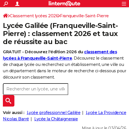
ACTUALITÉS
Connexion
S'inscrire
Classement lycées 2026
Franqueville-Saint-Pierre
Rechercher
Société
Education
Villes
Politique
Faits Divers
Monde
+
SPORT
Lycée Galilée (Franqueville-Saint-
Football
Cyclisme
Forum
Coupe du monde 2026
Tennis
Rugby
CULTURE
Pierre) : classement 2026 et taux
de réussite au bac
TNT
Cinéma
Musique
Programme TV
Streaming
Sorties cinéma
+
FINANCE
GRATUIT - Découvrez l'édition 2026 du
classement des
Impôts
Immobilier
Banque
Crédit
Retraite
Epargne
Risques naturels par ville
Assurance
AUTO
lycées à Franqueville-Saint-Pierre
. Découvrez le classement
Réserver un essai
Berlines
Forum auto
Essais
Citadines
SUV
+
de chaque lycée ou recherchez un établissement, une ville ou
HIGH-TECH
un département dans le moteur de recherche ci-dessous pour
Meilleur smartphone
Ordinateurs
Guide high-tech
Mobiles
Internet
Jeux vidéo
+
découvrir son classement.
BRICOLAGE
Aménagement intérieur
Cuisine
Jardinage
+
Forum
Extérieur
Salle de bains
Rangement
WEEK-END
Escapades
Expositions
Week-end nature
Guides de France
Patrimoine
Musées
+
LIFESTYLE
Bien-être
Mode
+
Art de vivre
Loisirs
Modes de vie
Voir aussi :
Lycée professionnel Galilée
Lycée La Providence
SANTE
Nicolas Barré
Lycée la Châtaigneraie
Guide de la santé
Médicaments
+
Alimentation
Maladies
Sommeil
VOYAGE
Mise à jour le 03/04/26