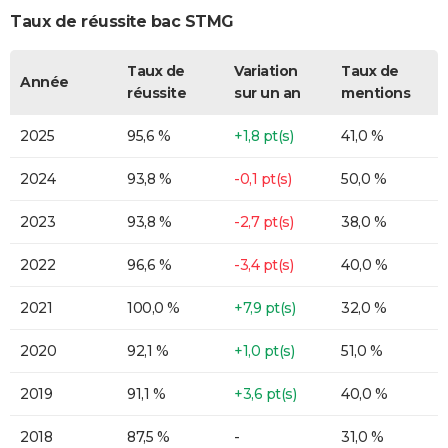
Taux de réussite bac STMG
Taux de
Variation
Taux de
Année
réussite
sur un an
mentions
2025
95,6 %
+1,8 pt(s)
41,0 %
2024
93,8 %
-0,1 pt(s)
50,0 %
2023
93,8 %
-2,7 pt(s)
38,0 %
2022
96,6 %
-3,4 pt(s)
40,0 %
2021
100,0 %
+7,9 pt(s)
32,0 %
2020
92,1 %
+1,0 pt(s)
51,0 %
2019
91,1 %
+3,6 pt(s)
40,0 %
2018
87,5 %
-
31,0 %