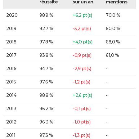
réussite
sur un an
mentions
2020
98,9 %
+6,2 pt(s)
70,0 %
2019
92,7 %
-5,2 pt(s)
60,0 %
2018
97,8 %
+4,0 pt(s)
68,0 %
2017
93,8 %
-0,9 pt(s)
61,0 %
2016
94,7 %
-2,9 pt(s)
-
2015
97,6 %
-1,2 pt(s)
-
2014
98,8 %
+2,6 pt(s)
-
2013
96,2 %
-0,1 pt(s)
-
2012
96,3 %
-1,0 pt(s)
-
2011
97,3 %
-1,3 pt(s)
-