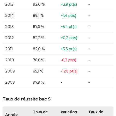
2015
92,0 %
+2,9 pt(s)
-
2014
89,1 %
+1,4 pt(s)
-
2013
87,6 %
+5,4 pt(s)
-
2012
82,2 %
+0,2 pt(s)
-
2011
82,0 %
+5,3 pt(s)
-
2010
76,8 %
-8,3 pt(s)
-
2009
85,1 %
-12,8 pt(s)
-
2008
97,9 %
-
-
Taux de réussite bac S
Taux de
Variation
Taux de
Année