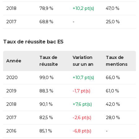
2018
78,9 %
+10,2 pt(s)
47,0 %
2017
68,8 %
-
25,0 %
Taux de réussite bac ES
Taux de
Variation
Taux de
Année
réussite
sur un an
mentions
2020
99,0 %
+10,7 pt(s)
66,0 %
2019
88,3 %
-1,7 pt(s)
61,0 %
2018
90,1 %
+7,6 pt(s)
42,0 %
2017
82,5 %
-2,6 pt(s)
28,0 %
2016
85,1 %
-6,8 pt(s)
-