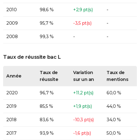
2010
98,6 %
+2,9 pt(s)
-
2009
95,7 %
-3,5 pt(s)
-
2008
99,3 %
-
-
Taux de réussite bac L
Taux de
Variation
Taux de
Année
réussite
sur un an
mentions
2020
96,7 %
+11,2 pt(s)
60,0 %
2019
85,5 %
+1,9 pt(s)
44,0 %
2018
83,6 %
-10,3 pt(s)
34,0 %
2017
93,9 %
-1,6 pt(s)
50,0 %