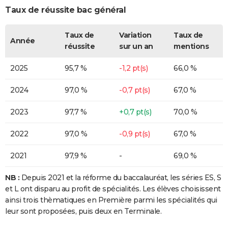
Taux de réussite bac général
Taux de
Variation
Taux de
Année
réussite
sur un an
mentions
2025
95,7 %
-1,2 pt(s)
66,0 %
2024
97,0 %
-0,7 pt(s)
67,0 %
2023
97,7 %
+0,7 pt(s)
70,0 %
2022
97,0 %
-0,9 pt(s)
67,0 %
2021
97,9 %
-
69,0 %
NB :
Depuis 2021 et la réforme du baccalauréat, les séries ES, S
et L ont disparu au profit de spécialités. Les élèves choisissent
ainsi trois thèmatiques en Première parmi les spécialités qui
leur sont proposées, puis deux en Terminale.