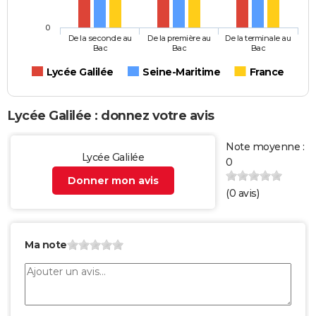
0
De la seconde au
De la première au
De la terminale au
Bac
Bac
Bac
Lycée Galilée
Seine-Maritime
France
Lycée Galilée : donnez votre avis
Note moyenne :
Lycée Galilée
0
Donner mon avis
(
0
avis)
Ma note