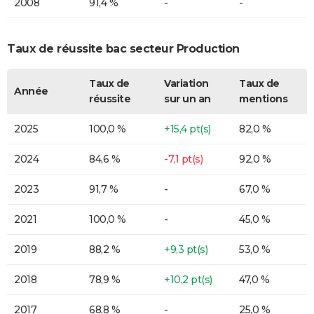
2008
91,4 %
-
-
Taux de réussite bac secteur Production
Taux de
Variation
Taux de
Année
réussite
sur un an
mentions
2025
100,0 %
+15,4 pt(s)
82,0 %
2024
84,6 %
-7,1 pt(s)
92,0 %
2023
91,7 %
-
67,0 %
2021
100,0 %
-
45,0 %
2019
88,2 %
+9,3 pt(s)
53,0 %
2018
78,9 %
+10,2 pt(s)
47,0 %
2017
68,8 %
-
25,0 %