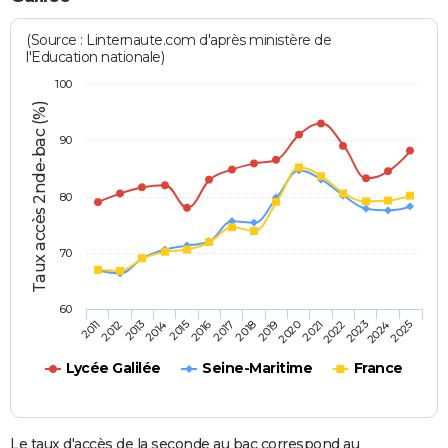
(Source : Linternaute.com d'après ministère de
l'Education nationale)
100
Taux accès 2nde-bac (%)
90
80
70
60
2013
2016
2019
2022
2025
2011
2014
2017
2020
2023
2012
2015
2018
2021
2024
Lycée Galilée
Seine-Maritime
France
Le taux d'accès de la seconde au bac correspond au