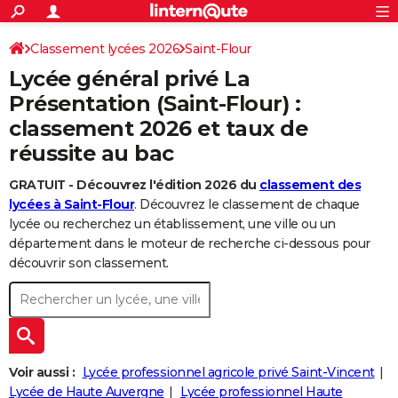
ACTUALITÉS
Connexion
S'inscrire
Classement lycées 2026
Saint-Flour
Rechercher
Société
Education
Villes
Politique
Faits Divers
Monde
+
SPORT
Lycée général privé La
Football
Cyclisme
Forum
Coupe du monde 2026
Tennis
Rugby
CULTURE
Présentation (Saint-Flour) :
classement 2026 et taux de
TNT
Cinéma
Musique
Programme TV
Streaming
Sorties cinéma
+
FINANCE
réussite au bac
Impôts
Immobilier
Banque
Crédit
Retraite
Epargne
Risques naturels par ville
Assurance
AUTO
GRATUIT - Découvrez l'édition 2026 du
classement des
Réserver un essai
Berlines
Forum auto
Essais
Citadines
SUV
+
HIGH-TECH
lycées à Saint-Flour
. Découvrez le classement de chaque
lycée ou recherchez un établissement, une ville ou un
Meilleur smartphone
Ordinateurs
Guide high-tech
Mobiles
Internet
Jeux vidéo
+
BRICOLAGE
département dans le moteur de recherche ci-dessous pour
découvrir son classement.
Aménagement intérieur
Cuisine
Jardinage
+
Forum
Extérieur
Salle de bains
Rangement
WEEK-END
Escapades
Expositions
Week-end nature
Guides de France
Patrimoine
Musées
+
LIFESTYLE
Bien-être
Mode
+
Art de vivre
Loisirs
Modes de vie
SANTE
Voir aussi :
Lycée professionnel agricole privé Saint-Vincent
Guide de la santé
Médicaments
+
Alimentation
Maladies
Sommeil
VOYAGE
Lycée de Haute Auvergne
Lycée professionnel Haute