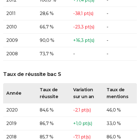
2012
100,0 %
+71,4 pt(s)
-
2011
28,6 %
-38,1 pt(s)
-
2010
66,7 %
-23,3 pt(s)
-
2009
90,0 %
+16,3 pt(s)
-
2008
73,7 %
-
-
Taux de réussite bac S
Taux de
Variation
Taux de
Année
réussite
sur un an
mentions
2020
84,6 %
-2,1 pt(s)
46,0 %
2019
86,7 %
+1,0 pt(s)
33,0 %
2018
85,7 %
-7,1 pt(s)
86,0 %