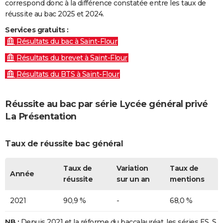
correspond donc à la différence constatée entre les taux de
réussite au bac 2025 et 2024.
Services gratuits :
Résultats du bac à Saint-Flour
Résultats du brevet à Saint-Flour
Résultats du BTS à Saint-Flour
Réussite au bac par série Lycée général privé
La Présentation
Taux de réussite bac général
Taux de
Variation
Taux de
Année
réussite
sur un an
mentions
2021
90,9 %
-
68,0 %
NB :
Depuis 2021 et la réforme du baccalauréat, les séries ES, S