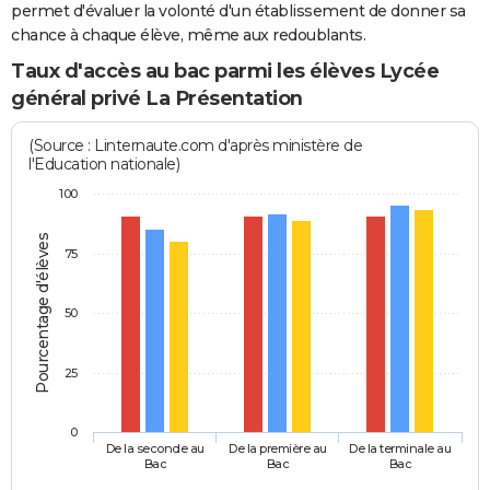
permet d'évaluer la volonté d'un établissement de donner sa
chance à chaque élève, même aux redoublants.
Taux d'accès au bac parmi les élèves Lycée
général privé La Présentation
(Source : Linternaute.com d'après ministère de
l'Education nationale)
100
Pourcentage d'élèves
75
50
25
0
De la seconde au
De la première au
De la terminale au
Bac
Bac
Bac