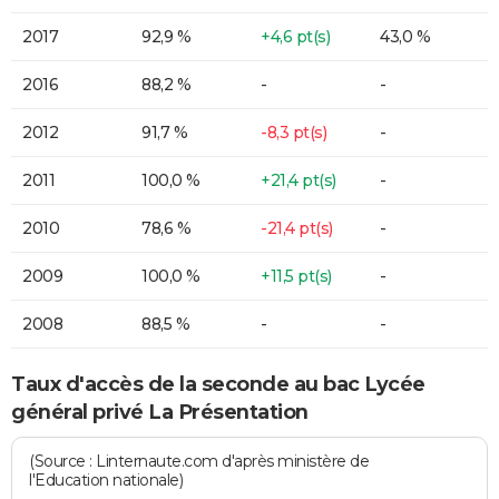
2017
92,9 %
+4,6 pt(s)
43,0 %
2016
88,2 %
-
-
2012
91,7 %
-8,3 pt(s)
-
2011
100,0 %
+21,4 pt(s)
-
2010
78,6 %
-21,4 pt(s)
-
2009
100,0 %
+11,5 pt(s)
-
2008
88,5 %
-
-
Taux d'accès de la seconde au bac Lycée
général privé La Présentation
(Source : Linternaute.com d'après ministère de
l'Education nationale)