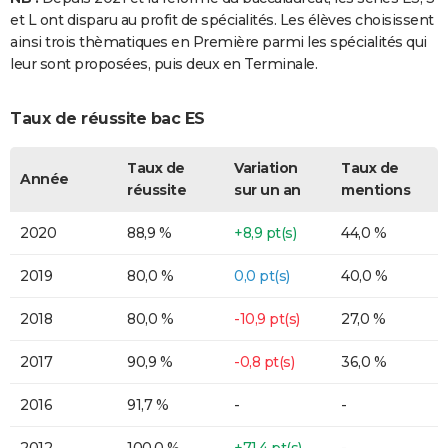
et L ont disparu au profit de spécialités. Les élèves choisissent
ainsi trois thèmatiques en Première parmi les spécialités qui
leur sont proposées, puis deux en Terminale.
Taux de réussite bac ES
Taux de
Variation
Taux de
Année
réussite
sur un an
mentions
2020
88,9 %
+8,9 pt(s)
44,0 %
2019
80,0 %
0,0 pt(s)
40,0 %
2018
80,0 %
-10,9 pt(s)
27,0 %
2017
90,9 %
-0,8 pt(s)
36,0 %
2016
91,7 %
-
-