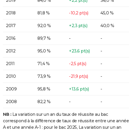
2019
84,0 %
+2,2 pt(s)
36,0 %
2018
81,8 %
-10,2 pt(s)
45,0 %
2017
92,0 %
+2,3 pt(s)
40,0 %
2016
89,7 %
-
-
2012
95,0 %
+23,6 pt(s)
-
2011
71,4 %
-2,5 pt(s)
-
2010
73,9 %
-21,9 pt(s)
-
2009
95,8 %
+13,6 pt(s)
-
2008
82,2 %
-
-
NB :
La variation sur un an du taux de réussite au bac
correspond à la différence de taux de réussite entre une année
A et une année A-1 : pour le bac 2025, La variation sur un an