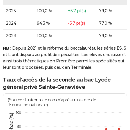
2025
100,0 %
+5,7 pt(s)
79,0 %
2024
94,3 %
-5,7 pt(s)
77,0 %
2023
100,0 %
-
79,0 %
NB :
Depuis 2021 et la réforme du baccalauréat, les séries ES, S
et L ont disparu au profit de spécialités. Les élèves choisissent
ainsi trois thèmatiques en Première parmi les spécialités qui
leur sont proposées, puis deux en Terminale.
Taux d'accès de la seconde au bac Lycée
général privé Sainte-Geneviève
(Source : Linternaute.com d'après ministère de
l'Education nationale)
100
90