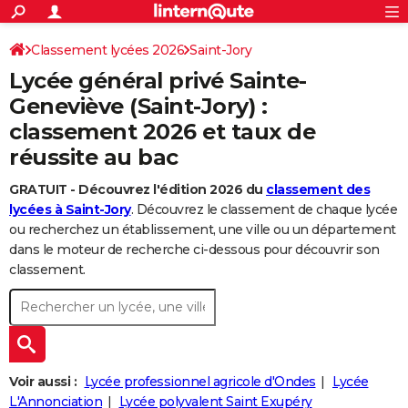
ACTUALITÉS
Connexion
S'inscrire
Classement lycées 2026
Saint-Jory
Rechercher
Société
Education
Villes
Politique
Faits Divers
Monde
+
SPORT
Lycée général privé Sainte-
Football
Cyclisme
Forum
Coupe du monde 2026
Tennis
Rugby
CULTURE
Geneviève (Saint-Jory) :
classement 2026 et taux de
TNT
Cinéma
Musique
Programme TV
Streaming
Sorties cinéma
+
FINANCE
réussite au bac
Impôts
Immobilier
Banque
Crédit
Retraite
Epargne
Risques naturels par ville
Assurance
AUTO
GRATUIT - Découvrez l'édition 2026 du
classement des
Réserver un essai
Berlines
Forum auto
Essais
Citadines
SUV
+
HIGH-TECH
lycées à Saint-Jory
. Découvrez le classement de chaque lycée
ou recherchez un établissement, une ville ou un département
Meilleur smartphone
Ordinateurs
Guide high-tech
Mobiles
Internet
Jeux vidéo
+
BRICOLAGE
dans le moteur de recherche ci-dessous pour découvrir son
classement.
Aménagement intérieur
Cuisine
Jardinage
+
Forum
Extérieur
Salle de bains
Rangement
WEEK-END
Escapades
Expositions
Week-end nature
Guides de France
Patrimoine
Musées
+
LIFESTYLE
Bien-être
Mode
+
Art de vivre
Loisirs
Modes de vie
SANTE
Voir aussi :
Lycée professionnel agricole d'Ondes
Lycée
Guide de la santé
Médicaments
+
Alimentation
Maladies
Sommeil
VOYAGE
L'Annonciation
Lycée polyvalent Saint Exupéry