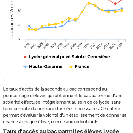
Taux accès 2nde-bac (%)
80
70
60
2013
2016
2019
2022
2025
2011
2014
2017
2020
2023
2012
2015
2018
2021
2024
Lycée général privé Sainte-Geneviève
Haute-Garonne
France
Le taux d'accès de la seconde au bac correspond au
pourcentage d'élèves qui obtiennent le bac au terme d'une
scolarité effectuée intégralement au sein de ce lycée, sans
tenir compte du nombre d'années nécessaires. Ce critère
permet d'évaluer la volonté d'un établissement de donner sa
chance à chaque élève, même aux redoublants.
Taux d'accès au bac parmi les élèves Lycée