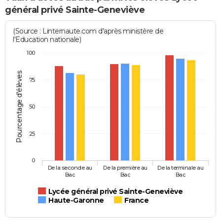
général privé Sainte-Geneviève
(Source : Linternaute.com d'après ministère de
l'Education nationale)
100
Pourcentage d'élèves
75
50
25
0
De la seconde au
De la première au
De la terminale au
Bac
Bac
Bac
Lycée général privé Sainte-Geneviève
Haute-Garonne
France