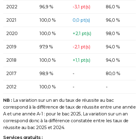
2022
96,9 %
-3,1 pt(s)
86,0 %
2021
100,0 %
0,0 pt(s)
96,0 %
2020
100,0 %
+2,1 pt(s)
98,0 %
2019
97,9 %
-2,1 pt(s)
94,0 %
2018
100,0 %
+1,1 pt(s)
94,0 %
2017
98,9 %
-
80,0 %
2012
100,0 %
-
-
NB :
La variation sur un an du taux de réussite au bac
correspond à la différence de taux de réussite entre une année
A et une année A-1 : pour le bac 2025, La variation sur un an
correspond donc à la différence constatée entre les taux de
réussite au bac 2025 et 2024.
Services gratuits :