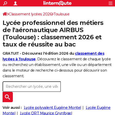
ACTUALITÉS
Connexion
S'inscrire
Classement lycées 2026
Toulouse
Rechercher
Société
Education
Villes
Politique
Faits Divers
Monde
+
SPORT
Lycée professionnel des métiers
Football
Cyclisme
Forum
Coupe du monde 2026
Tennis
Rugby
CULTURE
de l'aéronautique AIRBUS
(Toulouse) : classement 2026 et
TNT
Cinéma
Musique
Programme TV
Streaming
Sorties cinéma
+
FINANCE
taux de réussite au bac
Impôts
Immobilier
Banque
Crédit
Retraite
Epargne
Risques naturels par ville
Assurance
AUTO
GRATUIT - Découvrez l'édition 2026 du
classement des
Réserver un essai
Berlines
Forum auto
Essais
Citadines
SUV
+
HIGH-TECH
lycées à Toulouse
. Découvrez le classement de chaque lycée
ou recherchez un établissement, une ville ou un département
Meilleur smartphone
Ordinateurs
Guide high-tech
Mobiles
Internet
Jeux vidéo
+
BRICOLAGE
dans le moteur de recherche ci-dessous pour découvrir son
classement.
Aménagement intérieur
Cuisine
Jardinage
+
Forum
Extérieur
Salle de bains
Rangement
WEEK-END
Escapades
Expositions
Week-end nature
Guides de France
Patrimoine
Musées
+
LIFESTYLE
Bien-être
Mode
+
Art de vivre
Loisirs
Modes de vie
SANTE
Voir aussi :
Lycée polyvalent Eugène Montel
Lycée Eugène
Guide de la santé
Médicaments
+
Alimentation
Maladies
Sommeil
VOYAGE
Montel
Lycée ORT Maurice Grynfogel