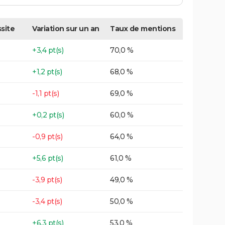
site
Variation sur un an
Taux de mentions
+3,4 pt(s)
70,0 %
+1,2 pt(s)
68,0 %
-1,1 pt(s)
69,0 %
+0,2 pt(s)
60,0 %
-0,9 pt(s)
64,0 %
+5,6 pt(s)
61,0 %
-3,9 pt(s)
49,0 %
-3,4 pt(s)
50,0 %
+6,3 pt(s)
53,0 %