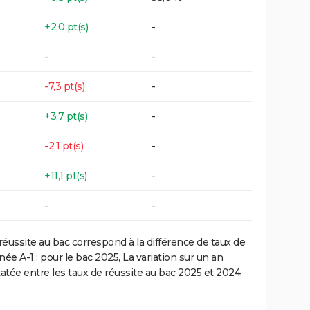
+2,0 pt(s)
-
-
-
-7,3 pt(s)
-
+3,7 pt(s)
-
-2,1 pt(s)
-
+11,1 pt(s)
-
-
-
réussite au bac correspond à la différence de taux de
e A-1 : pour le bac 2025, La variation sur un an
atée entre les taux de réussite au bac 2025 et 2024.