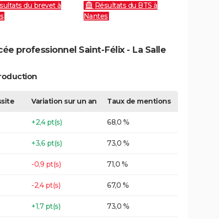
sultats du brevet à
Résultats du BTS à
s
Nantes
ée professionnel Saint-Félix - La Salle
roduction
site
Variation sur un an
Taux de mentions
+2,4 pt(s)
68,0 %
+3,6 pt(s)
73,0 %
-0,9 pt(s)
71,0 %
-2,4 pt(s)
67,0 %
+1,7 pt(s)
73,0 %