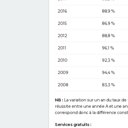
2016
88,9 %
2015
86,9 %
2012
88,8 %
2011
96,1 %
2010
92,3 %
2009
94,4 %
2008
83,3 %
NB :
La variation sur un an du taux de 
réussite entre une année A et une anné
correspond donc à la différence const
Services gratuits :