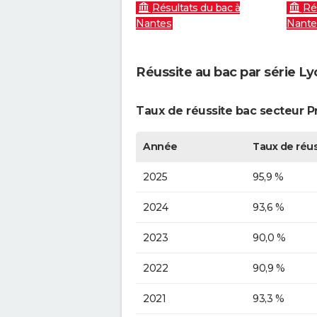
Résultats du bac à
Ré
Nantes
Nante
Réussite au bac par série Lyc
Taux de réussite bac secteur P
Année
Taux de réus
2025
95,9 %
2024
93,6 %
2023
90,0 %
2022
90,9 %
2021
93,3 %