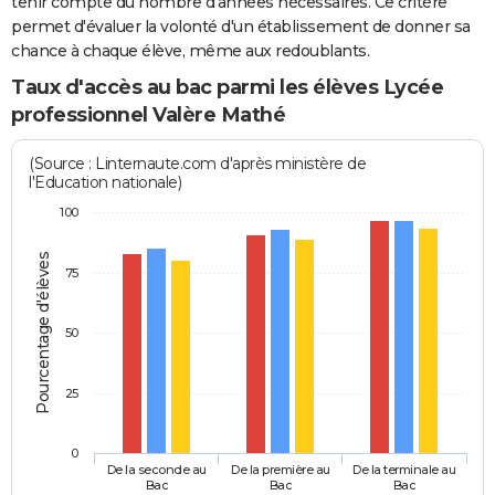
tenir compte du nombre d'années nécessaires. Ce critère
permet d'évaluer la volonté d'un établissement de donner sa
chance à chaque élève, même aux redoublants.
Taux d'accès au bac parmi les élèves Lycée
professionnel Valère Mathé
(Source : Linternaute.com d'après ministère de
l'Education nationale)
100
Pourcentage d'élèves
75
50
25
0
De la seconde au
De la première au
De la terminale au
Bac
Bac
Bac