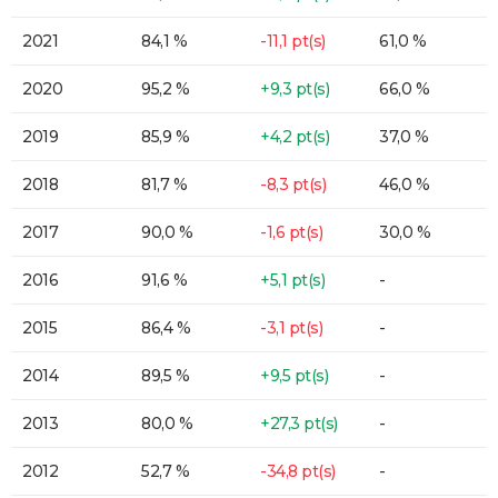
2021
84,1 %
-11,1 pt(s)
61,0 %
2020
95,2 %
+9,3 pt(s)
66,0 %
2019
85,9 %
+4,2 pt(s)
37,0 %
2018
81,7 %
-8,3 pt(s)
46,0 %
2017
90,0 %
-1,6 pt(s)
30,0 %
2016
91,6 %
+5,1 pt(s)
-
2015
86,4 %
-3,1 pt(s)
-
2014
89,5 %
+9,5 pt(s)
-
2013
80,0 %
+27,3 pt(s)
-
2012
52,7 %
-34,8 pt(s)
-