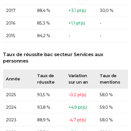
2017
88,4 %
+3,1 pt(s)
30,0 %
2016
85,3 %
+1,1 pt(s)
-
2015
84,2 %
-
-
Taux de réussite bac secteur Services aux
personnes
Taux de
Variation
Taux de
Année
réussite
sur un an
mentions
2025
93,5 %
-0,2 pt(s)
58,0 %
2024
93,8 %
+4,9 pt(s)
59,0 %
2023
88,9 %
-4,7 pt(s)
58,0 %