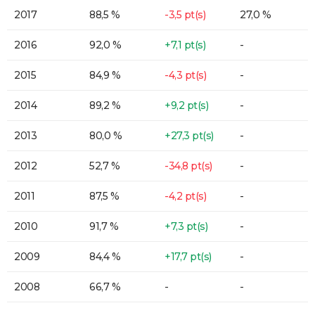
2017
88,5 %
-3,5 pt(s)
27,0 %
2016
92,0 %
+7,1 pt(s)
-
2015
84,9 %
-4,3 pt(s)
-
2014
89,2 %
+9,2 pt(s)
-
2013
80,0 %
+27,3 pt(s)
-
2012
52,7 %
-34,8 pt(s)
-
2011
87,5 %
-4,2 pt(s)
-
2010
91,7 %
+7,3 pt(s)
-
2009
84,4 %
+17,7 pt(s)
-
2008
66,7 %
-
-