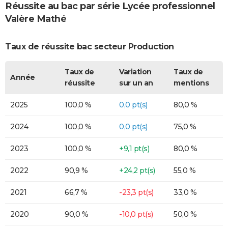
Réussite au bac par série Lycée professionnel
Valère Mathé
Taux de réussite bac secteur Production
Taux de
Variation
Taux de
Année
réussite
sur un an
mentions
2025
100,0 %
0,0 pt(s)
80,0 %
2024
100,0 %
0,0 pt(s)
75,0 %
2023
100,0 %
+9,1 pt(s)
80,0 %
2022
90,9 %
+24,2 pt(s)
55,0 %
2021
66,7 %
-23,3 pt(s)
33,0 %
2020
90,0 %
-10,0 pt(s)
50,0 %