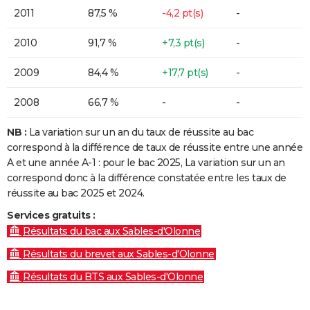
2011
87,5 %
-4,2 pt(s)
-
2010
91,7 %
+7,3 pt(s)
-
2009
84,4 %
+17,7 pt(s)
-
2008
66,7 %
-
-
NB :
La variation sur un an du taux de réussite au bac
correspond à la différence de taux de réussite entre une année
A et une année A-1 : pour le bac 2025, La variation sur un an
correspond donc à la différence constatée entre les taux de
réussite au bac 2025 et 2024.
Services gratuits :
Résultats du bac aux Sables-d'Olonne
Résultats du brevet aux Sables-d'Olonne
Résultats du BTS aux Sables-d'Olonne