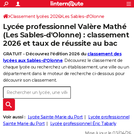
ACTUALITÉS
Connexion
S'inscrire
Classement lycées 2026
Les Sables-d'Olonne
Rechercher
Société
Education
Villes
Politique
Faits Divers
Monde
+
SPORT
Lycée professionnel Valère Mathé
Football
Cyclisme
Forum
Coupe du monde 2026
Tennis
Rugby
CULTURE
(Les Sables-d'Olonne) : classement
2026 et taux de réussite au bac
TNT
Cinéma
Musique
Programme TV
Streaming
Sorties cinéma
+
FINANCE
GRATUIT - Découvrez l'édition 2026 du
classement des
Impôts
Immobilier
Banque
Crédit
Retraite
Epargne
Risques naturels par ville
Assurance
AUTO
lycées aux Sables-d'Olonne
. Découvrez le classement de
Réserver un essai
Berlines
Forum auto
Essais
Citadines
SUV
+
chaque lycée ou recherchez un établissement, une ville ou un
HIGH-TECH
département dans le moteur de recherche ci-dessous pour
Meilleur smartphone
Ordinateurs
Guide high-tech
Mobiles
Internet
Jeux vidéo
+
découvrir son classement.
BRICOLAGE
Aménagement intérieur
Cuisine
Jardinage
+
Forum
Extérieur
Salle de bains
Rangement
WEEK-END
Escapades
Expositions
Week-end nature
Guides de France
Patrimoine
Musées
+
LIFESTYLE
Bien-être
Mode
+
Art de vivre
Loisirs
Modes de vie
Voir aussi :
Lycée Sainte-Marie du Port
Lycée professionnel
SANTE
Sainte Marie du Port
Lycée professionnel Éric Tabarly
Guide de la santé
Médicaments
+
Alimentation
Maladies
Sommeil
VOYAGE
Mise à jour le 03/04/26