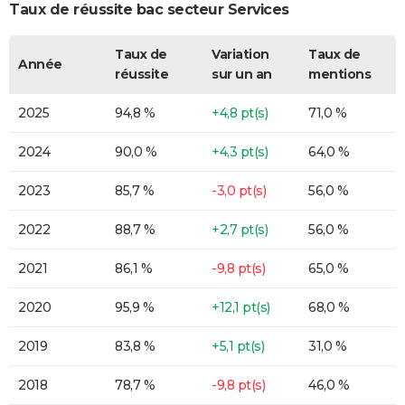
Taux de réussite bac secteur Services
Taux de
Variation
Taux de
Année
réussite
sur un an
mentions
2025
94,8 %
+4,8 pt(s)
71,0 %
2024
90,0 %
+4,3 pt(s)
64,0 %
2023
85,7 %
-3,0 pt(s)
56,0 %
2022
88,7 %
+2,7 pt(s)
56,0 %
2021
86,1 %
-9,8 pt(s)
65,0 %
2020
95,9 %
+12,1 pt(s)
68,0 %
2019
83,8 %
+5,1 pt(s)
31,0 %
2018
78,7 %
-9,8 pt(s)
46,0 %