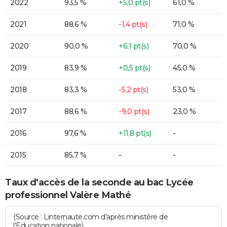
2022
93,5 %
+5,0 pt(s)
61,0 %
2021
88,6 %
-1,4 pt(s)
71,0 %
2020
90,0 %
+6,1 pt(s)
70,0 %
2019
83,9 %
+0,5 pt(s)
45,0 %
2018
83,3 %
-5,2 pt(s)
53,0 %
2017
88,6 %
-9,0 pt(s)
23,0 %
2016
97,6 %
+11,8 pt(s)
-
2015
85,7 %
-
-
Taux d'accès de la seconde au bac Lycée
professionnel Valère Mathé
(Source : Linternaute.com d'après ministère de
l'Education nationale)