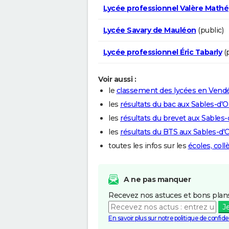
Lycée professionnel Valère Mathé
Lycée Savary de Mauléon
(public)
Lycée professionnel Éric Tabarly
(p
Voir aussi :
le
classement des lycées en Vend
les
résultats du bac aux Sables-d'
les
résultats du brevet aux Sables
les
résultats du BTS aux Sables-d'
toutes les infos sur les
écoles, col
A ne pas manquer
Recevez nos astuces et bons plans
J
En savoir plus sur notre politique de confiden