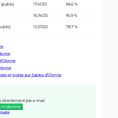
(public)
17,41/20
96,6 %
16,74/20
95,9 %
ublic)
13,37/20
78,7 %
ée
Olonne
-d'Olonne
Olonne
lèges et lycées aux Sables-d'Olonne
 directement par e-mail.
e m'abonne
tialité