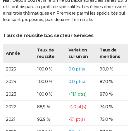
NB :
Depuis 2021 et la réforme du baccalauréat, les séries ES, S
et L ont disparu au profit de spécialités. Les élèves choisissent
ainsi trois thèmatiques en Première parmi les spécialités qui
leur sont proposées, puis deux en Terminale.
Taux de réussite bac secteur Services
Taux de
Variation
Taux de
Année
réussite
sur un an
mentions
2025
100,0 %
0,0 pt(s)
90,0 %
2024
100,0 %
0,0 pt(s)
87,0 %
2023
100,0 %
+11,1 pt(s)
87,0 %
2022
88,9 %
-4,0 pt(s)
74,0 %
2021
92,9 %
-7,1 pt(s)
75,0 %