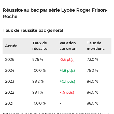
Réussite au bac par série Lycée Roger Frison-
Roche
Taux de réussite bac général
Taux de
Variation
Taux de
Année
réussite
sur un an
mentions
2025
97,5 %
-2,5 pt(s)
73,0 %
2024
100,0 %
+1,8 pt(s)
75,0 %
2023
98,2 %
+0,1 pt(s)
84,0 %
2022
98,1 %
-1,9 pt(s)
84,0 %
2021
100,0 %
-
88,0 %