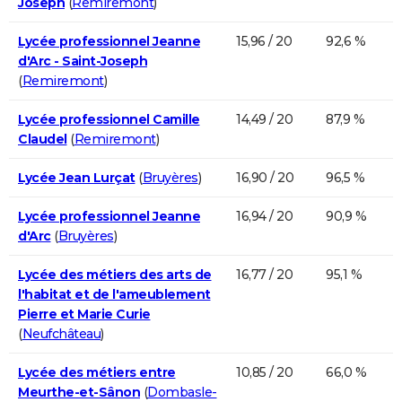
Joseph
(
Remiremont
)
Lycée professionnel Jeanne
15,96 / 20
92,6 %
d'Arc - Saint-Joseph
(
Remiremont
)
Lycée professionnel Camille
14,49 / 20
87,9 %
Claudel
(
Remiremont
)
Lycée Jean Lurçat
(
Bruyères
)
16,90 / 20
96,5 %
Lycée professionnel Jeanne
16,94 / 20
90,9 %
d'Arc
(
Bruyères
)
Lycée des métiers des arts de
16,77 / 20
95,1 %
l'habitat et de l'ameublement
Pierre et Marie Curie
(
Neufchâteau
)
Lycée des métiers entre
10,85 / 20
66,0 %
Meurthe-et-Sânon
(
Dombasle-