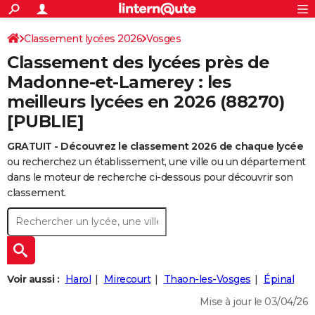
ACTUALITÉS
Connexion
S'inscrire
Classement lycées 2026
Vosges
Rechercher
Société
Education
Villes
Politique
Faits Divers
Monde
+
SPORT
Classement des lycées près de
Football
Cyclisme
Forum
Coupe du monde 2026
Tennis
Rugby
CULTURE
Madonne-et-Lamerey : les
meilleurs lycées en 2026 (88270)
TNT
Cinéma
Musique
Programme TV
Streaming
Sorties cinéma
+
FINANCE
[PUBLIE]
Impôts
Immobilier
Banque
Crédit
Retraite
Epargne
Risques naturels par ville
Assurance
AUTO
GRATUIT - Découvrez le classement 2026 de chaque lycée
Réserver un essai
Berlines
Forum auto
Essais
Citadines
SUV
+
HIGH-TECH
ou recherchez un établissement, une ville ou un département
dans le moteur de recherche ci-dessous pour découvrir son
Meilleur smartphone
Ordinateurs
Guide high-tech
Mobiles
Internet
Jeux vidéo
+
BRICOLAGE
classement.
Aménagement intérieur
Cuisine
Jardinage
+
Forum
Extérieur
Salle de bains
Rangement
WEEK-END
Escapades
Expositions
Week-end nature
Guides de France
Patrimoine
Musées
+
LIFESTYLE
Bien-être
Mode
+
Art de vivre
Loisirs
Modes de vie
SANTE
Voir aussi :
Harol
Mirecourt
Thaon-les-Vosges
Épinal
Guide de la santé
Médicaments
+
Alimentation
Maladies
Sommeil
Mise à jour le 03/04/26
VOYAGE