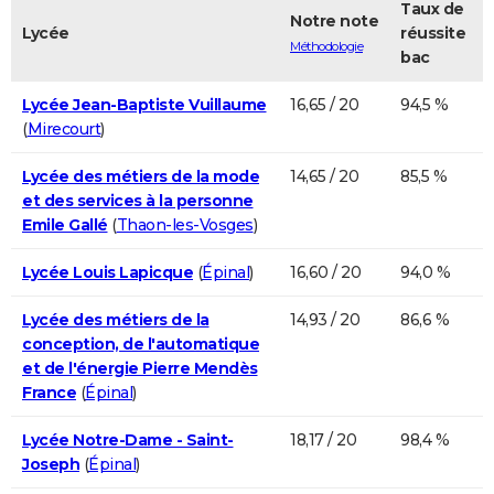
Taux de
Notre note
Lycée
réussite
Méthodologie
bac
Lycée Jean-Baptiste Vuillaume
16,65 / 20
94,5 %
(
Mirecourt
)
Lycée des métiers de la mode
14,65 / 20
85,5 %
et des services à la personne
Emile Gallé
(
Thaon-les-Vosges
)
Lycée Louis Lapicque
(
Épinal
)
16,60 / 20
94,0 %
Lycée des métiers de la
14,93 / 20
86,6 %
conception, de l'automatique
et de l'énergie Pierre Mendès
France
(
Épinal
)
Lycée Notre-Dame - Saint-
18,17 / 20
98,4 %
Joseph
(
Épinal
)