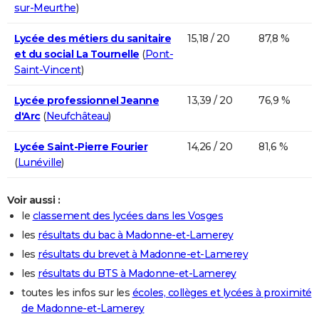
sur-Meurthe
)
Lycée des métiers du sanitaire
15,18 / 20
87,8 %
et du social La Tournelle
(
Pont-
Saint-Vincent
)
Lycée professionnel Jeanne
13,39 / 20
76,9 %
d'Arc
(
Neufchâteau
)
Lycée Saint-Pierre Fourier
14,26 / 20
81,6 %
(
Lunéville
)
Voir aussi :
le
classement des lycées dans les Vosges
les
résultats du bac à Madonne-et-Lamerey
les
résultats du brevet à Madonne-et-Lamerey
les
résultats du BTS à Madonne-et-Lamerey
toutes les infos sur les
écoles, collèges et lycées à proximité
de Madonne-et-Lamerey