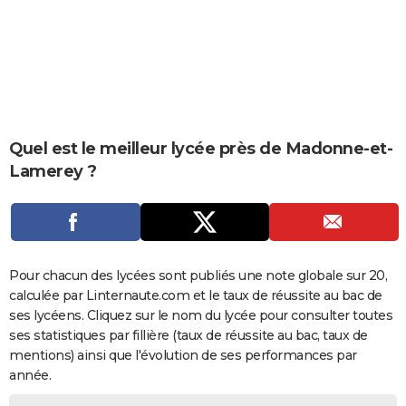
City break
Voyage de noces
Climat
Destinations
Voyage nature
Forum
+
PHOTO
GUIDES D'ACHAT
BONS PLANS
CARTE DE VOEUX
Quel est le meilleur lycée près de Madonne-et-
Carte Bonne année
Carte Pâques
Carte de Noël
Carte Saint-Valentin
Carte d'anniversaire
Lamerey ?
DICTIONNAIRE
Biographies
Expressions
Dictionnaire
Citations
Proverbes
PROGRAMME TV
COPAINS D'AVANT
Pour chacun des lycées sont publiés une note globale sur 20,
Se connecter
Collèges
Universités
Service militaire
S'inscrire
Lycées
Primaires
Entreprises
Avis de recherche
AVIS DE DÉCÈS
calculée par Linternaute.com et le taux de réussite au bac de
ses lycéens. Cliquez sur le nom du lycée pour consulter toutes
FORUM
ses statistiques par fillière (taux de réussite au bac, taux de
Lifestyle
Sport
Television
Cinema
Bricolage
Culture
Auto
Voyage
mentions) ainsi que l'évolution de ses performances par
année.