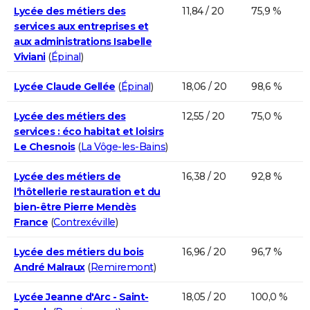
Lycée des métiers des
11,84 / 20
75,9 %
services aux entreprises et
aux administrations Isabelle
Viviani
(
Épinal
)
Lycée Claude Gellée
(
Épinal
)
18,06 / 20
98,6 %
Lycée des métiers des
12,55 / 20
75,0 %
services : éco habitat et loisirs
Le Chesnois
(
La Vôge-les-Bains
)
Lycée des métiers de
16,38 / 20
92,8 %
l'hôtellerie restauration et du
bien-être Pierre Mendès
France
(
Contrexéville
)
Lycée des métiers du bois
16,96 / 20
96,7 %
André Malraux
(
Remiremont
)
Lycée Jeanne d'Arc - Saint-
18,05 / 20
100,0 %