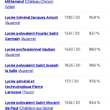
Mitterrand
(
Château-Chinon
(Ville)
)
Lycée Général Jacques Amyot
17,83 / 20
95,8 %
(
Auxerre
)
Lycée polyvalent Fourier Saint
13,61 / 20
82,1 %
Germain
(
Auxerre
)
Lycée professionnel Vauban
14,50 / 20
88,0 %
(
Auxerre
)
Lycée polyvalent Saint Joseph
18,24 / 20
98,6 %
la Salle
(
Auxerre
)
Lycée général et
17,11 / 20
97,6 %
technologique Pierre
Larousse
(
Toucy
)
Lycée polyvalent Saint Vincent
13,56 / 20
84,6 %
de Paul
(
Châtillon-sur-Seine
)