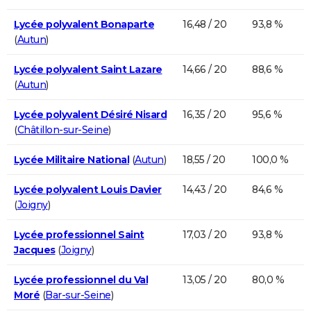
Lycée polyvalent Bonaparte
16,48 / 20
93,8 %
(
Autun
)
Lycée polyvalent Saint Lazare
14,66 / 20
88,6 %
(
Autun
)
Lycée polyvalent Désiré Nisard
16,35 / 20
95,6 %
(
Châtillon-sur-Seine
)
Lycée Militaire National
(
Autun
)
18,55 / 20
100,0 %
Lycée polyvalent Louis Davier
14,43 / 20
84,6 %
(
Joigny
)
Lycée professionnel Saint
17,03 / 20
93,8 %
Jacques
(
Joigny
)
Lycée professionnel du Val
13,05 / 20
80,0 %
Moré
(
Bar-sur-Seine
)