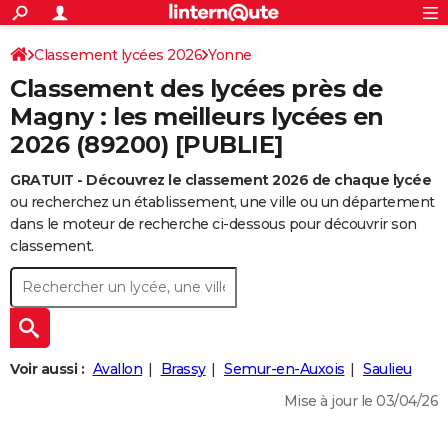
ACTUALITÉS
Connexion
S'inscrire
Classement lycées 2026
Yonne
Rechercher
Société
Education
Villes
Politique
Faits Divers
Monde
+
SPORT
Classement des lycées près de
Football
Cyclisme
Forum
Coupe du monde 2026
Tennis
Rugby
CULTURE
Magny : les meilleurs lycées en
2026 (89200) [PUBLIE]
TNT
Cinéma
Musique
Programme TV
Streaming
Sorties cinéma
+
FINANCE
GRATUIT - Découvrez le classement 2026 de chaque lycée
Impôts
Immobilier
Banque
Crédit
Retraite
Epargne
Risques naturels par ville
Assurance
AUTO
ou recherchez un établissement, une ville ou un département
Réserver un essai
Berlines
Forum auto
Essais
Citadines
SUV
+
dans le moteur de recherche ci-dessous pour découvrir son
HIGH-TECH
classement.
Meilleur smartphone
Ordinateurs
Guide high-tech
Mobiles
Internet
Jeux vidéo
+
BRICOLAGE
Aménagement intérieur
Cuisine
Jardinage
+
Forum
Extérieur
Salle de bains
Rangement
WEEK-END
Escapades
Expositions
Week-end nature
Guides de France
Patrimoine
Musées
+
LIFESTYLE
Voir aussi :
Avallon
Brassy
Semur-en-Auxois
Saulieu
Bien-être
Mode
+
Art de vivre
Loisirs
Modes de vie
SANTE
Mise à jour le 03/04/26
Guide de la santé
Médicaments
+
Alimentation
Maladies
Sommeil
VOYAGE