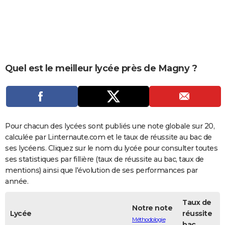
City break
Voyage de noces
Climat
Destinations
Voyage nature
Forum
+
PHOTO
GUIDES D'ACHAT
BONS PLANS
Quel est le meilleur lycée près de Magny ?
CARTE DE VOEUX
Carte Bonne année
Carte Pâques
Carte de Noël
Carte Saint-Valentin
Carte d'anniversaire
DICTIONNAIRE
Biographies
Expressions
Dictionnaire
Citations
Proverbes
PROGRAMME TV
Pour chacun des lycées sont publiés une note globale sur 20,
COPAINS D'AVANT
calculée par Linternaute.com et le taux de réussite au bac de
ses lycéens. Cliquez sur le nom du lycée pour consulter toutes
Se connecter
Collèges
Universités
Service militaire
S'inscrire
Lycées
Primaires
Entreprises
Avis de recherche
AVIS DE DÉCÈS
ses statistiques par fillière (taux de réussite au bac, taux de
mentions) ainsi que l'évolution de ses performances par
FORUM
année.
Lifestyle
Sport
Television
Cinema
Bricolage
Culture
Auto
Voyage
Taux de
Notre note
Lycée
réussite
Méthodologie
bac