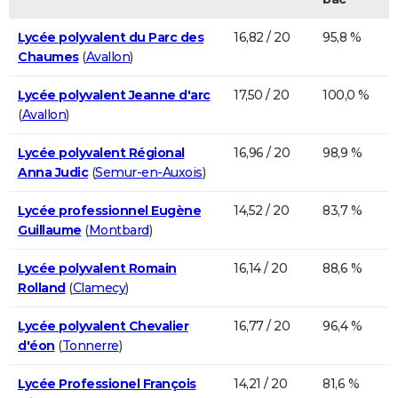
Lycée polyvalent du Parc des
16,82 / 20
95,8 %
Chaumes
(
Avallon
)
Lycée polyvalent Jeanne d'arc
17,50 / 20
100,0 %
(
Avallon
)
Lycée polyvalent Régional
16,96 / 20
98,9 %
Anna Judic
(
Semur-en-Auxois
)
Lycée professionnel Eugène
14,52 / 20
83,7 %
Guillaume
(
Montbard
)
Lycée polyvalent Romain
16,14 / 20
88,6 %
Rolland
(
Clamecy
)
Lycée polyvalent Chevalier
16,77 / 20
96,4 %
d'éon
(
Tonnerre
)
Lycée Professionel François
14,21 / 20
81,6 %