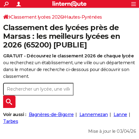
ACTUALITÉS
Connexion
S'inscrire
Classement lycées 2026
Hautes-Pyrénées
Rechercher
Société
Education
Villes
Politique
Faits Divers
Monde
+
SPORT
Classement des lycées près de
Football
Cyclisme
Forum
Coupe du monde 2026
Tennis
Rugby
CULTURE
Marsas : les meilleurs lycées en
2026 (65200) [PUBLIE]
TNT
Cinéma
Musique
Programme TV
Streaming
Sorties cinéma
+
FINANCE
GRATUIT - Découvrez le classement 2026 de chaque lycée
Impôts
Immobilier
Banque
Crédit
Retraite
Epargne
Risques naturels par ville
Assurance
AUTO
ou recherchez un établissement, une ville ou un département
Réserver un essai
Berlines
Forum auto
Essais
Citadines
SUV
+
dans le moteur de recherche ci-dessous pour découvrir son
HIGH-TECH
classement.
Meilleur smartphone
Ordinateurs
Guide high-tech
Mobiles
Internet
Jeux vidéo
+
BRICOLAGE
Aménagement intérieur
Cuisine
Jardinage
+
Forum
Extérieur
Salle de bains
Rangement
WEEK-END
Escapades
Expositions
Week-end nature
Guides de France
Patrimoine
Musées
+
LIFESTYLE
Voir aussi :
Bagnères-de-Bigorre
Lannemezan
Lanne
Bien-être
Mode
+
Art de vivre
Loisirs
Modes de vie
Tarbes
SANTE
Mise à jour le 03/04/26
Guide de la santé
Médicaments
+
Alimentation
Maladies
Sommeil
VOYAGE