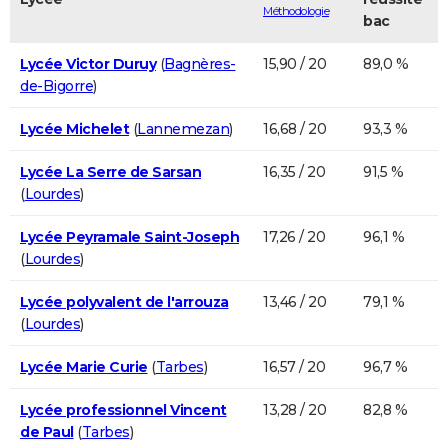
Méthodologie
bac
Lycée Victor Duruy
(
Bagnères-
15,90 / 20
89,0 %
de-Bigorre
)
Lycée Michelet
(
Lannemezan
)
16,68 / 20
93,3 %
Lycée La Serre de Sarsan
16,35 / 20
91,5 %
(
Lourdes
)
Lycée Peyramale Saint-Joseph
17,26 / 20
96,1 %
(
Lourdes
)
Lycée polyvalent de l'arrouza
13,46 / 20
79,1 %
(
Lourdes
)
Lycée Marie Curie
(
Tarbes
)
16,57 / 20
96,7 %
Lycée professionnel Vincent
13,28 / 20
82,8 %
de Paul
(
Tarbes
)