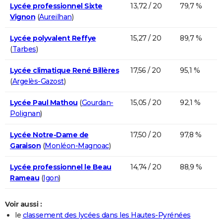
Lycée professionnel Sixte
13,72 / 20
79,7 %
Vignon
(
Aureilhan
)
Lycée polyvalent Reffye
15,27 / 20
89,7 %
(
Tarbes
)
Lycée climatique René Billères
17,56 / 20
95,1 %
(
Argelès-Gazost
)
Lycée Paul Mathou
(
Gourdan-
15,05 / 20
92,1 %
Polignan
)
Lycée Notre-Dame de
17,50 / 20
97,8 %
Garaison
(
Monléon-Magnoac
)
Lycée professionnel le Beau
14,74 / 20
88,9 %
Rameau
(
Igon
)
Voir aussi :
le
classement des lycées dans les Hautes-Pyrénées