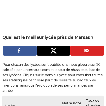
City break
Voyage de noces
Climat
Destinations
Voyage nature
Forum
+
PHOTO
GUIDES D'ACHAT
BONS PLANS
CARTE DE VOEUX
Quel est le meilleur lycée près de Marsas ?
Carte Bonne année
Carte Pâques
Carte de Noël
Carte Saint-Valentin
Carte d'anniversaire
DICTIONNAIRE
Biographies
Expressions
Dictionnaire
Citations
Proverbes
PROGRAMME TV
COPAINS D'AVANT
Pour chacun des lycées sont publiés une note globale sur 20,
calculée par Linternaute.com et le taux de réussite au bac de
Se connecter
Collèges
Universités
Service militaire
S'inscrire
Lycées
Primaires
Entreprises
Avis de recherche
AVIS DE DÉCÈS
ses lycéens. Cliquez sur le nom du lycée pour consulter toutes
ses statistiques par fillière (taux de réussite au bac, taux de
FORUM
mentions) ainsi que l'évolution de ses performances par
année.
Lifestyle
Sport
Television
Cinema
Bricolage
Culture
Auto
Voyage
Taux de
Notre note
Lycée
réussite