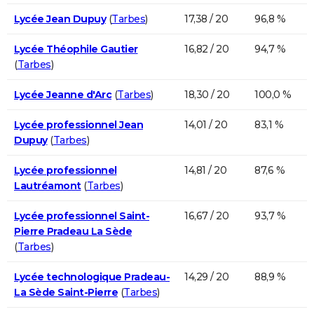
Lycée Jean Dupuy
(
Tarbes
)
17,38 / 20
96,8 %
Lycée Théophile Gautier
16,82 / 20
94,7 %
(
Tarbes
)
Lycée Jeanne d'Arc
(
Tarbes
)
18,30 / 20
100,0 %
Lycée professionnel Jean
14,01 / 20
83,1 %
Dupuy
(
Tarbes
)
Lycée professionnel
14,81 / 20
87,6 %
Lautréamont
(
Tarbes
)
Lycée professionnel Saint-
16,67 / 20
93,7 %
Pierre Pradeau La Sède
(
Tarbes
)
Lycée technologique Pradeau-
14,29 / 20
88,9 %
La Sède Saint-Pierre
(
Tarbes
)