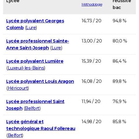
Lycée
réussite
Méthodologie
bac
Lycée polyvalent Georges
16,73 / 20
94,8 %
Colomb
(
Lure
)
Lycée professionnel Sainte-
13,00 / 20
80,0 %
Anne Saint-Joseph
(
Lure
)
Lycée polyvalent Lumière
15,39 / 20
86,4 %
(
Luxeuil-les-Bains
)
Lycée polyvalent Louis Aragon
16,08 / 20
89,8 %
(
Héricourt
)
Lycée professionnel Saint
11,94 / 20
76,9 %
Joseph
(
Belfort
)
Lycée général et
14,98 / 20
85,8 %
technologique Raoul Follereau
(
Belfort
)