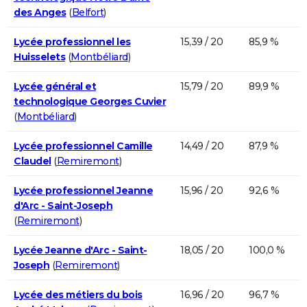
des Anges
(
Belfort
)
Lycée professionnel les
15,39 / 20
85,9 %
Huisselets
(
Montbéliard
)
Lycée général et
15,79 / 20
89,9 %
technologique Georges Cuvier
(
Montbéliard
)
Lycée professionnel Camille
14,49 / 20
87,9 %
Claudel
(
Remiremont
)
Lycée professionnel Jeanne
15,96 / 20
92,6 %
d'Arc - Saint-Joseph
(
Remiremont
)
Lycée Jeanne d'Arc - Saint-
18,05 / 20
100,0 %
Joseph
(
Remiremont
)
Lycée des métiers du bois
16,96 / 20
96,7 %