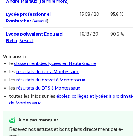
André Malraux
(
Remiremont
)
Lycée professionnel
15,08 / 20
85,8 %
Pontarcher
(
Vesoul
)
Lycée polyvalent Edouard
16,18 / 20
90,6 %
Belin
(
Vesoul
)
Voir aussi :
le
classement des lycées en Haute-Saône
les
résultats du bac à Montessaux
les
résultats du brevet à Montessaux
les
résultats du BTS à Montessaux
toutes les infos sur les
écoles, collèges et lycées à proximité
de Montessaux
A ne pas manquer
Recevez nos astuces et bons plans directement par e-
mail.