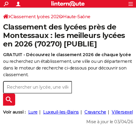
ACTUALITÉS
Connexion
S'inscrire
Classement lycées 2026
Haute-Saône
Rechercher
Société
Education
Villes
Politique
Faits Divers
Monde
+
SPORT
Classement des lycées près de
Football
Cyclisme
Forum
Coupe du monde 2026
Tennis
Rugby
CULTURE
Montessaux : les meilleurs lycées
en 2026 (70270) [PUBLIE]
TNT
Cinéma
Musique
Programme TV
Streaming
Sorties cinéma
+
FINANCE
GRATUIT - Découvrez le classement 2026 de chaque lycée
Impôts
Immobilier
Banque
Crédit
Retraite
Epargne
Risques naturels par ville
Assurance
AUTO
ou recherchez un établissement, une ville ou un département
Réserver un essai
Berlines
Forum auto
Essais
Citadines
SUV
+
dans le moteur de recherche ci-dessous pour découvrir son
HIGH-TECH
classement.
Meilleur smartphone
Ordinateurs
Guide high-tech
Mobiles
Internet
Jeux vidéo
+
BRICOLAGE
Aménagement intérieur
Cuisine
Jardinage
+
Forum
Extérieur
Salle de bains
Rangement
WEEK-END
Escapades
Expositions
Week-end nature
Guides de France
Patrimoine
Musées
+
LIFESTYLE
Voir aussi :
Lure
Luxeuil-les-Bains
Cravanche
Villersexel
Bien-être
Mode
+
Art de vivre
Loisirs
Modes de vie
SANTE
Mise à jour le 03/04/26
Guide de la santé
Médicaments
+
Alimentation
Maladies
Sommeil
VOYAGE