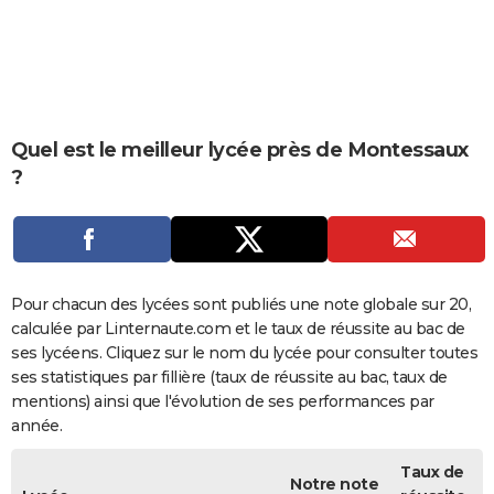
City break
Voyage de noces
Climat
Destinations
Voyage nature
Forum
+
PHOTO
GUIDES D'ACHAT
BONS PLANS
Quel est le meilleur lycée près de Montessaux
CARTE DE VOEUX
?
Carte Bonne année
Carte Pâques
Carte de Noël
Carte Saint-Valentin
Carte d'anniversaire
DICTIONNAIRE
Biographies
Expressions
Dictionnaire
Citations
Proverbes
PROGRAMME TV
COPAINS D'AVANT
Pour chacun des lycées sont publiés une note globale sur 20,
calculée par Linternaute.com et le taux de réussite au bac de
Se connecter
Collèges
Universités
Service militaire
S'inscrire
Lycées
Primaires
Entreprises
Avis de recherche
AVIS DE DÉCÈS
ses lycéens. Cliquez sur le nom du lycée pour consulter toutes
ses statistiques par fillière (taux de réussite au bac, taux de
FORUM
mentions) ainsi que l'évolution de ses performances par
Lifestyle
Sport
Television
Cinema
Bricolage
Culture
Auto
Voyage
année.
Taux de
Notre note