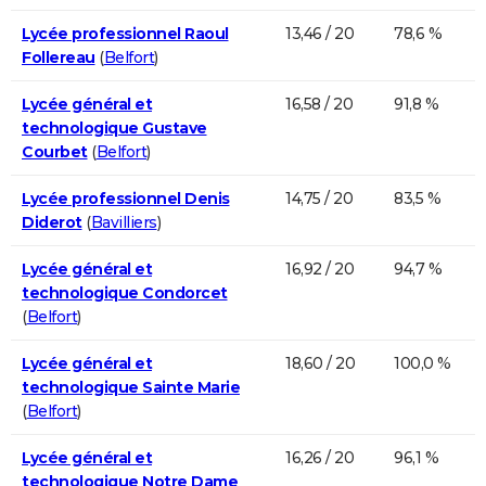
Lycée professionnel Raoul
13,46 / 20
78,6 %
Follereau
(
Belfort
)
Lycée général et
16,58 / 20
91,8 %
technologique Gustave
Courbet
(
Belfort
)
Lycée professionnel Denis
14,75 / 20
83,5 %
Diderot
(
Bavilliers
)
Lycée général et
16,92 / 20
94,7 %
technologique Condorcet
(
Belfort
)
Lycée général et
18,60 / 20
100,0 %
technologique Sainte Marie
(
Belfort
)
Lycée général et
16,26 / 20
96,1 %
technologique Notre Dame