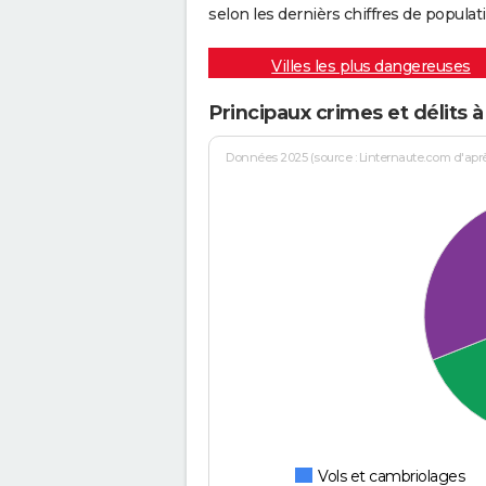
selon les dernièrs chiffres de populati
Villes les plus dangereuses
Principaux crimes et délits
Données 2025 (source : Linternaute.com d'après 
Vols et cambriolages