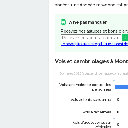
années, une donnée moyenne est pro
A ne pas manquer
Recevez nos astuces et bons plans
J
En savoir plus sur notre politique de confiden
Vols et cambriolages à Mon
Données 2025 (source : Linternaute.com d'après 
Vols sans violence contre des
personnes
Vols violents sans arme
0
Vols avec armes
0
Vols d'accessoires sur
0
véhicules