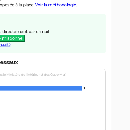
posée à la place.
Voir la méthodologie
.
 directement par e-mail.
e m'abonne
tialité
tessaux
le Ministère de l'Intérieur et des Outre-Mer)
1