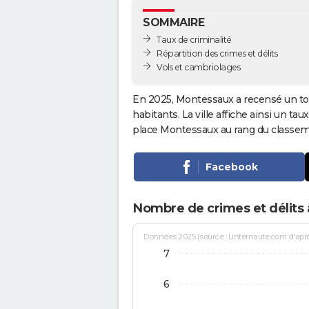
SOMMAIRE
Taux de criminalité
Répartition des crimes et délits
Vols et cambriolages
En 2025, Montessaux a recensé un to
habitants. La ville affiche ainsi un tau
place Montessaux au rang du classe
Facebook
Nombre de crimes et délits
Données 2025 (source : Linternaute.com d'après 
7
6