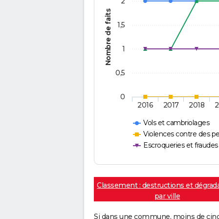
2
Nombre de faits
1,5
1
0,5
0
2016
2017
2018
2
Vols et cambriolages
Violences contre des p
Escroqueries et fraudes
Classement : destructions et dégrad
par ville
Si dans une commune, moins de cinq f