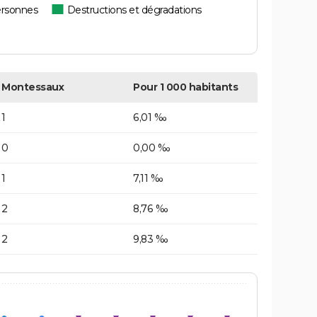
ersonnes
Destructions et dégradations
Montessaux
Pour 1 000 habitants
1
6,01 ‰
0
0,00 ‰
1
7,11 ‰
2
8,76 ‰
2
9,83 ‰