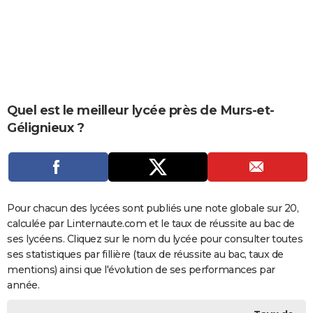
City break
Voyage de noces
Climat
Destinations
Voyage nature
Forum
+
PHOTO
GUIDES D'ACHAT
BONS PLANS
CARTE DE VOEUX
Quel est le meilleur lycée près de Murs-et-
Gélignieux ?
Carte Bonne année
Carte Pâques
Carte de Noël
Carte Saint-Valentin
Carte d'anniversaire
DICTIONNAIRE
Biographies
Expressions
Dictionnaire
Citations
Proverbes
PROGRAMME TV
COPAINS D'AVANT
Pour chacun des lycées sont publiés une note globale sur 20,
Se connecter
Collèges
Universités
Service militaire
S'inscrire
Lycées
Primaires
Entreprises
Avis de recherche
AVIS DE DÉCÈS
calculée par Linternaute.com et le taux de réussite au bac de
ses lycéens. Cliquez sur le nom du lycée pour consulter toutes
FORUM
ses statistiques par fillière (taux de réussite au bac, taux de
Lifestyle
Sport
Television
Cinema
Bricolage
Culture
Auto
Voyage
mentions) ainsi que l'évolution de ses performances par
année.