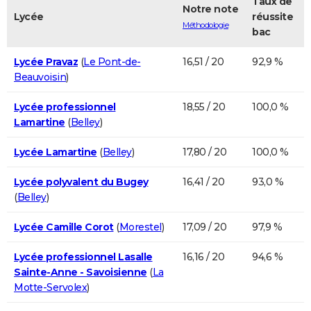
Taux de
Notre note
Lycée
réussite
Méthodologie
bac
Lycée Pravaz
(
Le Pont-de-
16,51 / 20
92,9 %
Beauvoisin
)
Lycée professionnel
18,55 / 20
100,0 %
Lamartine
(
Belley
)
Lycée Lamartine
(
Belley
)
17,80 / 20
100,0 %
Lycée polyvalent du Bugey
16,41 / 20
93,0 %
(
Belley
)
Lycée Camille Corot
(
Morestel
)
17,09 / 20
97,9 %
Lycée professionnel Lasalle
16,16 / 20
94,6 %
Sainte-Anne - Savoisienne
(
La
Motte-Servolex
)