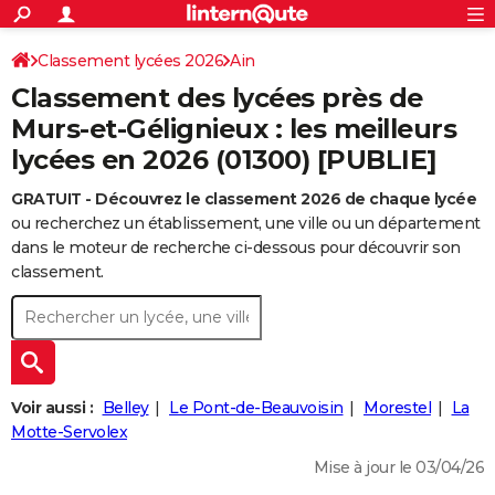
ACTUALITÉS
Connexion
S'inscrire
Classement lycées 2026
Ain
Rechercher
Société
Education
Villes
Politique
Faits Divers
Monde
+
SPORT
Classement des lycées près de
Football
Cyclisme
Forum
Coupe du monde 2026
Tennis
Rugby
CULTURE
Murs-et-Gélignieux : les meilleurs
lycées en 2026 (01300) [PUBLIE]
TNT
Cinéma
Musique
Programme TV
Streaming
Sorties cinéma
+
FINANCE
GRATUIT - Découvrez le classement 2026 de chaque lycée
Impôts
Immobilier
Banque
Crédit
Retraite
Epargne
Risques naturels par ville
Assurance
AUTO
ou recherchez un établissement, une ville ou un département
Réserver un essai
Berlines
Forum auto
Essais
Citadines
SUV
+
dans le moteur de recherche ci-dessous pour découvrir son
HIGH-TECH
classement.
Meilleur smartphone
Ordinateurs
Guide high-tech
Mobiles
Internet
Jeux vidéo
+
BRICOLAGE
Aménagement intérieur
Cuisine
Jardinage
+
Forum
Extérieur
Salle de bains
Rangement
WEEK-END
Escapades
Expositions
Week-end nature
Guides de France
Patrimoine
Musées
+
LIFESTYLE
Voir aussi :
Belley
Le Pont-de-Beauvoisin
Morestel
La
Bien-être
Mode
+
Art de vivre
Loisirs
Modes de vie
Motte-Servolex
SANTE
Mise à jour le 03/04/26
Guide de la santé
Médicaments
+
Alimentation
Maladies
Sommeil
VOYAGE