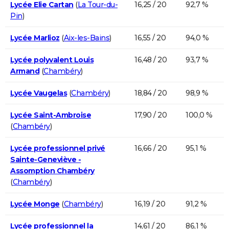
Lycée Elie Cartan
(
La Tour-du-
16,25 / 20
92,7 %
Pin
)
Lycée Marlioz
(
Aix-les-Bains
)
16,55 / 20
94,0 %
Lycée polyvalent Louis
16,48 / 20
93,7 %
Armand
(
Chambéry
)
Lycée Vaugelas
(
Chambéry
)
18,84 / 20
98,9 %
Lycée Saint-Ambroise
17,90 / 20
100,0 %
(
Chambéry
)
Lycée professionnel privé
16,66 / 20
95,1 %
Sainte-Geneviève -
Assomption Chambéry
(
Chambéry
)
Lycée Monge
(
Chambéry
)
16,19 / 20
91,2 %
Lycée professionnel la
14,61 / 20
86,1 %