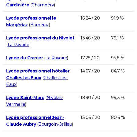
Cardinière
(
Chambéry
)
Lycée professionnel le
16,24 / 20
91,9 %
Margériaz
(
Barberaz
)
Lycée professionnel du Nivolet
13,46 / 20
79,1 %
(
La Ravoire
)
Lycée du Granier
(
La Ravoire
)
17,28 / 20
95,8 %
Lycée professionnel hôtelier
14,67 / 20
84,7 %
Challes les Eaux
(
Challes-les-
Eaux
)
Lycée Saint-Marc
(
Nivolas-
18,90 / 20
99,3 %
Vermelle
)
Lycée professionnel Jean-
13,06 / 20
80,6 %
Claude Aubry
(
Bourgoin-Jallieu
)