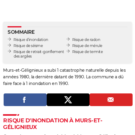
City break
Voyage de noces
Climat
Destinations
Voyage nature
Forum
+
PHOTO
GUIDES D'ACHAT
BONS PLANS
SOMMAIRE
Risque d’inondation
Risque de radon
CARTE DE VOEUX
Risque de séisme
Risque de mérule
Risque de retrait-gonflement
Risque de termite
Carte Bonne année
Carte Pâques
Carte de Noël
Carte Saint-Valentin
Carte d'anniversaire
DICTIONNAIRE
des argiles
Biographies
Expressions
Dictionnaire
Citations
Proverbes
PROGRAMME TV
Murs-et-Gélignieux a subi 1 catastrophe naturelle depuis les
années 1980, la dernière datant de 1990. La commune a dû
COPAINS D'AVANT
faire face à 1 inondation en 1990.
Se connecter
Collèges
Universités
Service militaire
S'inscrire
Lycées
Primaires
Entreprises
Avis de recherche
AVIS DE DÉCÈS
FORUM
Lifestyle
Sport
Television
Cinema
Bricolage
Culture
Auto
Voyage
RISQUE D’INONDATION À MURS-ET-
GÉLIGNIEUX