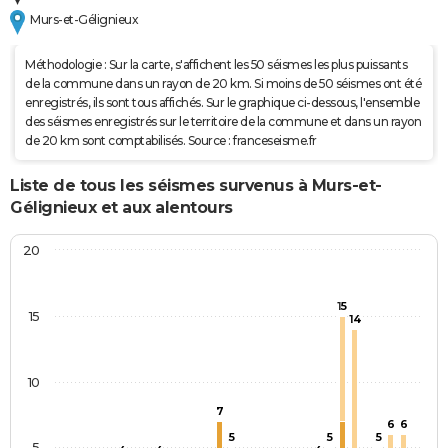
Murs-et-Gélignieux
Méthodologie : Sur la carte, s'affichent les 50 séismes les plus puissants
de la commune dans un rayon de 20 km. Si moins de 50 séismes ont été
enregistrés, ils sont tous affichés. Sur le graphique ci-dessous, l'ensemble
des séismes enregistrés sur le territoire de la commune et dans un rayon
de 20 km sont comptabilisés. Source : franceseisme.fr
Liste de tous les séismes survenus à Murs-et-
Gélignieux et aux alentours
20
15
15
14
10
7
6
6
5
5
5
5