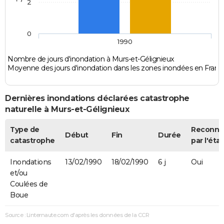
2
0
1990
Nombre de jours d'inondation à Murs-et-Gélignieux
Moyenne des jours d'inondation dans les zones inondées en Franc
Dernières inondations déclarées catastrophe
naturelle à Murs-et-Gélignieux
Type de
Reconnu
Début
Fin
Durée
catastrophe
par l'état
Inondations
13/02/1990
18/02/1990
6 j
Oui
et/ou
Coulées de
Boue
Source : Linternaute.com d'après les données de la CCR