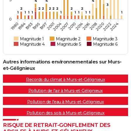
4
4
4
3
2
2
2
2
2
2
2
2
1
1
1
1
1
1
1
1
1
1
0
1997
2018
1995
2016
1993
2014
1984
2010
1980
2007
2024
2004
2022
2001
2020
Magnitude 1
Magnitude 2
Magnitude 3
Magnitude 4
Magnitude 5
Magnitude 6
Autres informations environnementales sur Murs-
et-Gélignieux
Records du climat à Murs-et-Gélignieux
Pollution de l'air à Murs-et-Gélignieux
Pollution de l'eau à Murs-et-Gélignieux
Pollution des sols à Murs-et-Gélignieux
RISQUE DE RETRAIT-GONFLEMENT DES