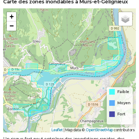
Carte des zones inondables à Murs-et-Gélignieux
+
−
Faible
Moyen
Fort
Leaflet
|
Map data ©
OpenStreetMap
contributors
Un risque fort peut entraîner des inondations rapides, des