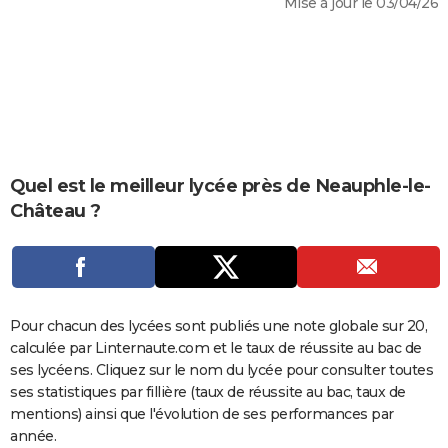
Mise à jour le 03/04/26
City break
Voyage de noces
Climat
Destinations
Voyage nature
Forum
+
PHOTO
GUIDES D'ACHAT
BONS PLANS
CARTE DE VOEUX
Carte Bonne année
Carte Pâques
Carte de Noël
Carte Saint-Valentin
Carte d'anniversaire
Quel est le meilleur lycée près de Neauphle-le-
DICTIONNAIRE
Château ?
Biographies
Expressions
Dictionnaire
Citations
Proverbes
PROGRAMME TV
COPAINS D'AVANT
Se connecter
Collèges
Universités
Service militaire
S'inscrire
Lycées
Primaires
Entreprises
Avis de recherche
AVIS DE DÉCÈS
Pour chacun des lycées sont publiés une note globale sur 20,
calculée par Linternaute.com et le taux de réussite au bac de
FORUM
ses lycéens. Cliquez sur le nom du lycée pour consulter toutes
Lifestyle
Sport
Television
Cinema
Bricolage
Culture
Auto
Voyage
ses statistiques par fillière (taux de réussite au bac, taux de
mentions) ainsi que l'évolution de ses performances par
année.