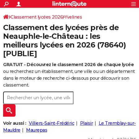
ACTUALITÉS
Connexion
S'inscrire
Classement lycées 2026
Yvelines
Rechercher
Société
Education
Villes
Politique
Faits Divers
Monde
+
SPORT
Classement des lycées près de
Football
Cyclisme
Forum
Coupe du monde 2026
Tennis
Rugby
CULTURE
Neauphle-le-Château : les
meilleurs lycées en 2026 (78640)
TNT
Cinéma
Musique
Programme TV
Streaming
Sorties cinéma
+
FINANCE
[PUBLIE]
Impôts
Immobilier
Banque
Crédit
Retraite
Epargne
Risques naturels par ville
Assurance
AUTO
GRATUIT - Découvrez le classement 2026 de chaque lycée
Réserver un essai
Berlines
Forum auto
Essais
Citadines
SUV
+
HIGH-TECH
ou recherchez un établissement, une ville ou un département
dans le moteur de recherche ci-dessous pour découvrir son
Meilleur smartphone
Ordinateurs
Guide high-tech
Mobiles
Internet
Jeux vidéo
+
BRICOLAGE
classement.
Aménagement intérieur
Cuisine
Jardinage
+
Forum
Extérieur
Salle de bains
Rangement
WEEK-END
Escapades
Expositions
Week-end nature
Guides de France
Patrimoine
Musées
+
LIFESTYLE
Bien-être
Mode
+
Art de vivre
Loisirs
Modes de vie
SANTE
Voir aussi :
Villiers-Saint-Frédéric
Plaisir
Le Tremblay-sur-
Mauldre
Maurepas
Guide de la santé
Médicaments
+
Alimentation
Maladies
Sommeil
VOYAGE