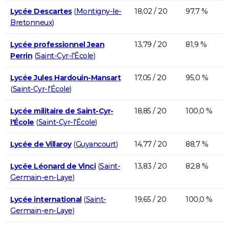
Lycée Descartes
(
Montigny-le-
18,02 / 20
97,7 %
Bretonneux
)
Lycée professionnel Jean
13,79 / 20
81,9 %
Perrin
(
Saint-Cyr-l'École
)
Lycée Jules Hardouin-Mansart
17,05 / 20
95,0 %
(
Saint-Cyr-l'École
)
Lycée militaire de Saint-Cyr-
18,85 / 20
100,0 %
l'École
(
Saint-Cyr-l'École
)
Lycée de Villaroy
(
Guyancourt
)
14,77 / 20
88,7 %
Lycée Léonard de Vinci
(
Saint-
13,83 / 20
82,8 %
Germain-en-Laye
)
Lycée international
(
Saint-
19,65 / 20
100,0 %
Germain-en-Laye
)