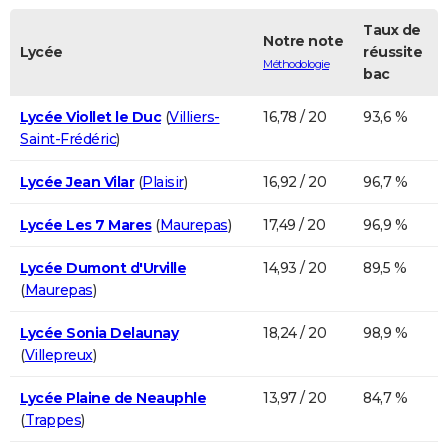
Taux de
Notre note
Lycée
réussite
Méthodologie
bac
Lycée Viollet le Duc
(
Villiers-
16,78 / 20
93,6 %
Saint-Frédéric
)
Lycée Jean Vilar
(
Plaisir
)
16,92 / 20
96,7 %
Lycée Les 7 Mares
(
Maurepas
)
17,49 / 20
96,9 %
Lycée Dumont d'Urville
14,93 / 20
89,5 %
(
Maurepas
)
Lycée Sonia Delaunay
18,24 / 20
98,9 %
(
Villepreux
)
Lycée Plaine de Neauphle
13,97 / 20
84,7 %
(
Trappes
)