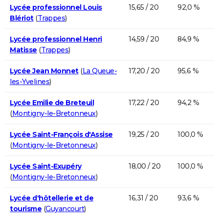
Lycée professionnel Louis
15,65 / 20
92,0 %
Blériot
(
Trappes
)
Lycée professionnel Henri
14,59 / 20
84,9 %
Matisse
(
Trappes
)
Lycée Jean Monnet
(
La Queue-
17,20 / 20
95,6 %
les-Yvelines
)
Lycée Emilie de Breteuil
17,22 / 20
94,2 %
(
Montigny-le-Bretonneux
)
Lycée Saint-François d'Assise
19,25 / 20
100,0 %
(
Montigny-le-Bretonneux
)
Lycée Saint-Exupéry
18,00 / 20
100,0 %
(
Montigny-le-Bretonneux
)
Lycée d'hôtellerie et de
16,31 / 20
93,6 %
tourisme
(
Guyancourt
)