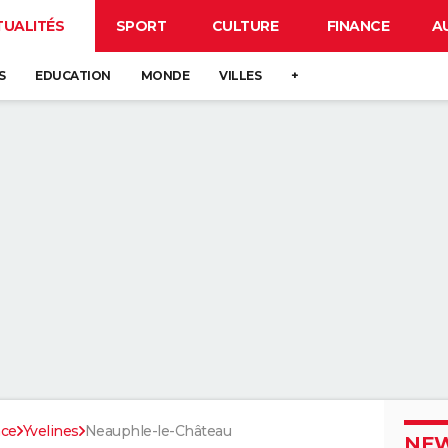
TUALITÉS
SPORT
CULTURE
FINANCE
A
S
EDUCATION
MONDE
VILLES
+
nce
Yvelines
Neauphle-le-Château
NEW