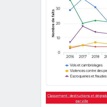
30
Nombre de faits
20
10
0
2016
2017
2018
2
Vols et cambriolages
Violences contre des p
Escroqueries et fraudes
Classement : destructions et dégrad
par ville