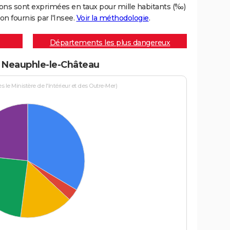
ons sont exprimées en taux pour mille habitants (‰)
on fournis par l'Insee.
Voir la méthodologie
.
Départements les plus dangereux
 à Neauphle-le-Château
le Ministère de l'Intérieur et des Outre-Mer)