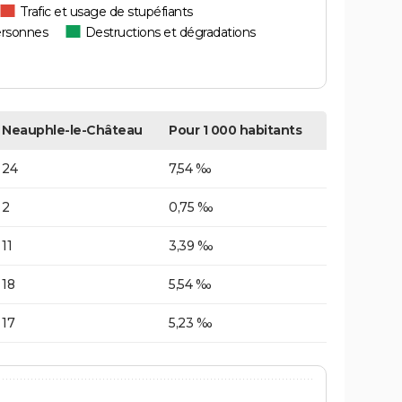
Trafic et usage de stupéfiants
ersonnes
Destructions et dégradations
Neauphle-le-Château
Pour 1 000 habitants
24
7,54 ‰
2
0,75 ‰
11
3,39 ‰
18
5,54 ‰
17
5,23 ‰