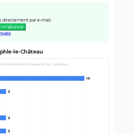
 directement par e-mail.
e m'abonne
tialité
uphle-le-Château
le Ministère de l'Intérieur et des Outre-Mer)
10
2
2
2