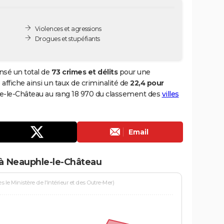
Violences et agressions
Drogues et stupéfiants
nsé un total de
73 crimes et délits
pour une
 affiche ainsi un taux de criminalité de
22,4 pour
le-le-Château au rang 18 970 du classement des
villes
Email
 à Neauphle-le-Château
le Ministère de l'Intérieur et des Outre-Mer)