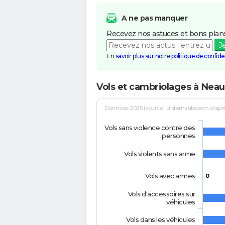
A ne pas manquer
Recevez nos astuces et bons plans
J
En savoir plus sur notre politique de confiden
Vols et cambriolages à Nea
Données 2025 (source : Linternaute.com d'après 
Vols sans violence contre des
personnes
Vols violents sans arme
Vols avec armes
0
Vols d'accessoires sur
véhicules
Vols dans les véhicules