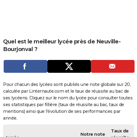
City break
Voyage de noces
Climat
Destinations
Voyage nature
Forum
+
PHOTO
GUIDES D'ACHAT
BONS PLANS
Quel est le meilleur lycée près de Neuville-
CARTE DE VOEUX
Bourjonval ?
Carte Bonne année
Carte Pâques
Carte de Noël
Carte Saint-Valentin
Carte d'anniversaire
DICTIONNAIRE
Biographies
Expressions
Dictionnaire
Citations
Proverbes
PROGRAMME TV
COPAINS D'AVANT
Pour chacun des lycées sont publiés une note globale sur 20,
calculée par Linternaute.com et le taux de réussite au bac de
Se connecter
Collèges
Universités
Service militaire
S'inscrire
Lycées
Primaires
Entreprises
Avis de recherche
AVIS DE DÉCÈS
ses lycéens. Cliquez sur le nom du lycée pour consulter toutes
ses statistiques par fillière (taux de réussite au bac, taux de
FORUM
mentions) ainsi que l'évolution de ses performances par
Lifestyle
Sport
Television
Cinema
Bricolage
Culture
Auto
Voyage
année.
Taux de
Notre note