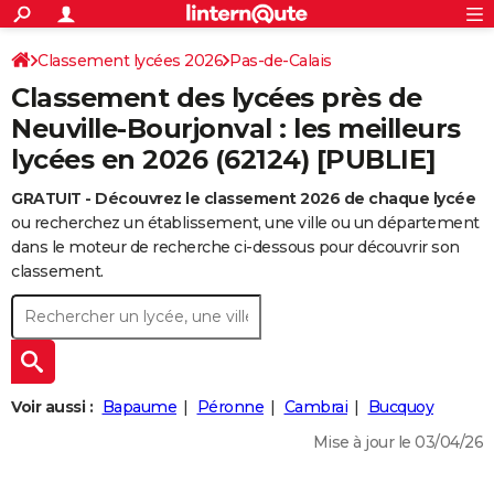
ACTUALITÉS
Connexion
S'inscrire
Classement lycées 2026
Pas-de-Calais
Rechercher
Société
Education
Villes
Politique
Faits Divers
Monde
+
SPORT
Classement des lycées près de
Football
Cyclisme
Forum
Coupe du monde 2026
Tennis
Rugby
CULTURE
Neuville-Bourjonval : les meilleurs
lycées en 2026 (62124) [PUBLIE]
TNT
Cinéma
Musique
Programme TV
Streaming
Sorties cinéma
+
FINANCE
GRATUIT - Découvrez le classement 2026 de chaque lycée
Impôts
Immobilier
Banque
Crédit
Retraite
Epargne
Risques naturels par ville
Assurance
AUTO
ou recherchez un établissement, une ville ou un département
Réserver un essai
Berlines
Forum auto
Essais
Citadines
SUV
+
dans le moteur de recherche ci-dessous pour découvrir son
HIGH-TECH
classement.
Meilleur smartphone
Ordinateurs
Guide high-tech
Mobiles
Internet
Jeux vidéo
+
BRICOLAGE
Aménagement intérieur
Cuisine
Jardinage
+
Forum
Extérieur
Salle de bains
Rangement
WEEK-END
Escapades
Expositions
Week-end nature
Guides de France
Patrimoine
Musées
+
LIFESTYLE
Voir aussi :
Bapaume
Péronne
Cambrai
Bucquoy
Bien-être
Mode
+
Art de vivre
Loisirs
Modes de vie
SANTE
Mise à jour le 03/04/26
Guide de la santé
Médicaments
+
Alimentation
Maladies
Sommeil
VOYAGE