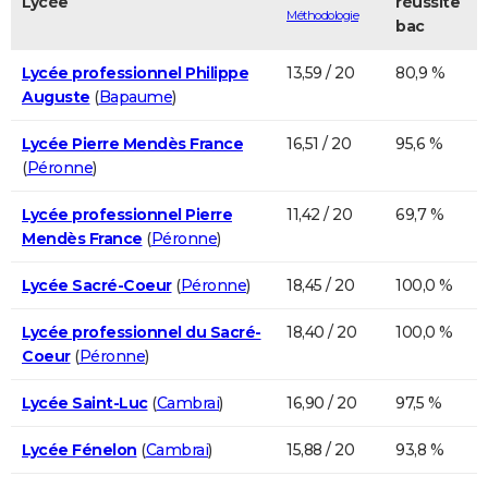
Lycée
réussite
Méthodologie
bac
Lycée professionnel Philippe
13,59 / 20
80,9 %
Auguste
(
Bapaume
)
Lycée Pierre Mendès France
16,51 / 20
95,6 %
(
Péronne
)
Lycée professionnel Pierre
11,42 / 20
69,7 %
Mendès France
(
Péronne
)
Lycée Sacré-Coeur
(
Péronne
)
18,45 / 20
100,0 %
Lycée professionnel du Sacré-
18,40 / 20
100,0 %
Coeur
(
Péronne
)
Lycée Saint-Luc
(
Cambrai
)
16,90 / 20
97,5 %
Lycée Fénelon
(
Cambrai
)
15,88 / 20
93,8 %