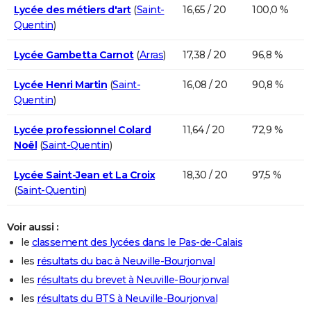
Lycée des métiers d'art
(
Saint-
16,65 / 20
100,0 %
Quentin
)
Lycée Gambetta Carnot
(
Arras
)
17,38 / 20
96,8 %
Lycée Henri Martin
(
Saint-
16,08 / 20
90,8 %
Quentin
)
Lycée professionnel Colard
11,64 / 20
72,9 %
Noël
(
Saint-Quentin
)
Lycée Saint-Jean et La Croix
18,30 / 20
97,5 %
(
Saint-Quentin
)
Voir aussi :
le
classement des lycées dans le Pas-de-Calais
les
résultats du bac à Neuville-Bourjonval
les
résultats du brevet à Neuville-Bourjonval
les
résultats du BTS à Neuville-Bourjonval