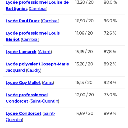
Lycée professionnel Louise de
13,20 / 20
80,0 %
Bettignies
(
Cambrai
)
Lycée Paul Duez
(
Cambrai
)
16,90 / 20
96,0 %
Lycée professionnel Louis
11,06 / 20
72,6 %
Blériot
(
Cambrai
)
Lycée Lamarck
(
Albert
)
15,35 / 20
87,8 %
Lycée polyvalent Joseph-Marie
15,26 / 20
89,2 %
Jacquard
(
Caudry
)
Lycée Guy Mollet
(
Arras
)
16,13 / 20
92,8 %
Lycée professionnel
12,00 / 20
73,0 %
Condorcet
(
Saint-Quentin
)
Lycée Condorcet
(
Saint-
14,69 / 20
89,9 %
Quentin
)