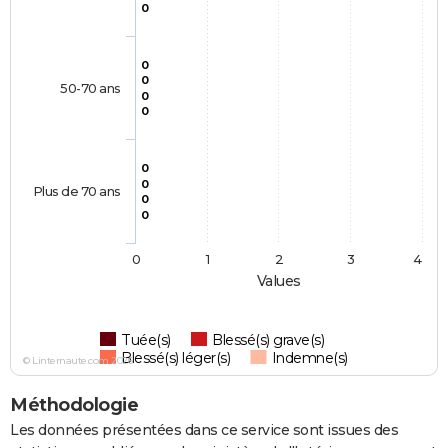
0
0
0
50-70 ans
0
0
0
0
Plus de 70 ans
0
0
0
1
2
3
4
Values
Tuée(s)
Blessé(s) grave(s)
Blessé(s) léger(s)
Indemne(s)
© Linternaute.com 2026
Méthodologie
Les données présentées dans ce service sont issues des