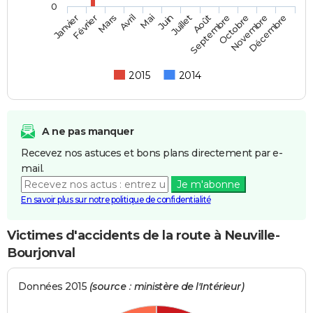
0
Février
Mai
Août
Novembre
Mars
Juin
Septembre
Décembre
Janvier
Avril
Juillet
Octobre
2015
2014
A ne pas manquer
Recevez nos astuces et bons plans directement par e-
mail.
Je m'abonne
En savoir plus sur notre politique de confidentialité
Victimes d'accidents de la route à Neuville-
Bourjonval
Données 2015
(source : ministère de l'Intérieur)