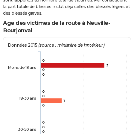
sont rapportés au nombre total de victimes. Par conséquent,
la part totale de blessés inclut déjà celles des blessés légers et
des blessés graves.
Age des victimes de la route à Neuville-
Bourjonval
Données 2015
(source : ministère de l'Intérieur)
0
3
Moins de 18 ans
0
0
0
0
18-30 ans
1
0
0
0
30-50 ans
0