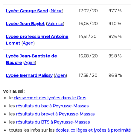
Lycée George Sand
(
Nérac
)
17,02 / 20
97,7 %
Lycée Jean Baylet
(
Valence
)
16,05 / 20
91,0 %
Lycée professionnel Antoine
14,51 / 20
87,6 %
Lomet
(
Agen
)
Lycée Jean-Baptiste de
16,68 / 20
95,8 %
Baudre
(
Agen
)
Lycée Bernard Palissy
(
Agen
)
17,38 / 20
96,8 %
Voir aussi :
le
classement des lycées dans le Gers
les
résultats du bac à Peyrusse-Massas
les
résultats du brevet à Peyrusse-Massas
les
résultats du BTS à Peyrusse-Massas
toutes les infos sur les
écoles, collèges et lycées à proximité