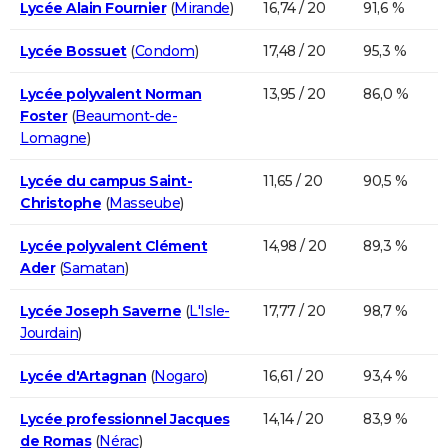
Lycée Alain Fournier
(
Mirande
)
16,74 / 20
91,6 %
Lycée Bossuet
(
Condom
)
17,48 / 20
95,3 %
Lycée polyvalent Norman
13,95 / 20
86,0 %
Foster
(
Beaumont-de-
Lomagne
)
Lycée du campus Saint-
11,65 / 20
90,5 %
Christophe
(
Masseube
)
Lycée polyvalent Clément
14,98 / 20
89,3 %
Ader
(
Samatan
)
Lycée Joseph Saverne
(
L'Isle-
17,77 / 20
98,7 %
Jourdain
)
Lycée d'Artagnan
(
Nogaro
)
16,61 / 20
93,4 %
Lycée professionnel Jacques
14,14 / 20
83,9 %
de Romas
(
Nérac
)