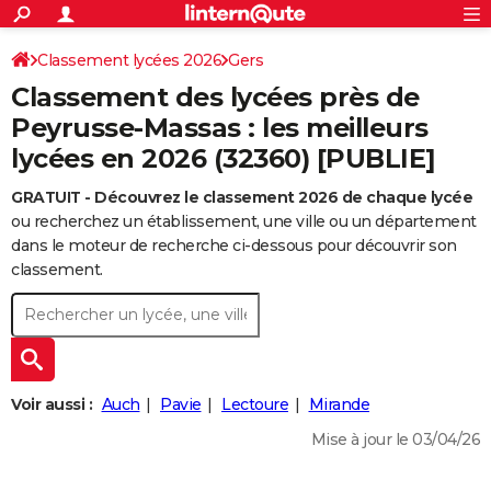
ACTUALITÉS
Connexion
S'inscrire
Classement lycées 2026
Gers
Rechercher
Société
Education
Villes
Politique
Faits Divers
Monde
+
SPORT
Classement des lycées près de
Football
Cyclisme
Forum
Coupe du monde 2026
Tennis
Rugby
CULTURE
Peyrusse-Massas : les meilleurs
lycées en 2026 (32360) [PUBLIE]
TNT
Cinéma
Musique
Programme TV
Streaming
Sorties cinéma
+
FINANCE
GRATUIT - Découvrez le classement 2026 de chaque lycée
Impôts
Immobilier
Banque
Crédit
Retraite
Epargne
Risques naturels par ville
Assurance
AUTO
ou recherchez un établissement, une ville ou un département
Réserver un essai
Berlines
Forum auto
Essais
Citadines
SUV
+
dans le moteur de recherche ci-dessous pour découvrir son
HIGH-TECH
classement.
Meilleur smartphone
Ordinateurs
Guide high-tech
Mobiles
Internet
Jeux vidéo
+
BRICOLAGE
Aménagement intérieur
Cuisine
Jardinage
+
Forum
Extérieur
Salle de bains
Rangement
WEEK-END
Escapades
Expositions
Week-end nature
Guides de France
Patrimoine
Musées
+
LIFESTYLE
Voir aussi :
Auch
Pavie
Lectoure
Mirande
Bien-être
Mode
+
Art de vivre
Loisirs
Modes de vie
SANTE
Mise à jour le 03/04/26
Guide de la santé
Médicaments
+
Alimentation
Maladies
Sommeil
VOYAGE