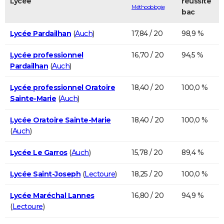
Lycée
réussite
Méthodologie
bac
Lycée Pardailhan
(
Auch
)
17,84 / 20
98,9 %
Lycée professionnel
16,70 / 20
94,5 %
Pardailhan
(
Auch
)
Lycée professionnel Oratoire
18,40 / 20
100,0 %
Sainte-Marie
(
Auch
)
Lycée Oratoire Sainte-Marie
18,40 / 20
100,0 %
(
Auch
)
Lycée Le Garros
(
Auch
)
15,78 / 20
89,4 %
Lycée Saint-Joseph
(
Lectoure
)
18,25 / 20
100,0 %
Lycée Maréchal Lannes
16,80 / 20
94,9 %
(
Lectoure
)