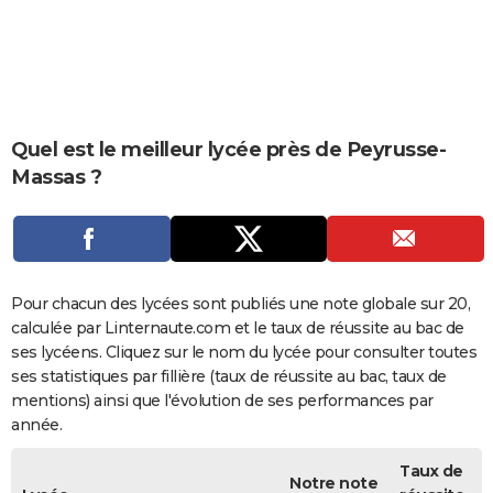
City break
Voyage de noces
Climat
Destinations
Voyage nature
Forum
+
PHOTO
GUIDES D'ACHAT
BONS PLANS
Quel est le meilleur lycée près de Peyrusse-
CARTE DE VOEUX
Massas ?
Carte Bonne année
Carte Pâques
Carte de Noël
Carte Saint-Valentin
Carte d'anniversaire
DICTIONNAIRE
Biographies
Expressions
Dictionnaire
Citations
Proverbes
PROGRAMME TV
COPAINS D'AVANT
Pour chacun des lycées sont publiés une note globale sur 20,
calculée par Linternaute.com et le taux de réussite au bac de
Se connecter
Collèges
Universités
Service militaire
S'inscrire
Lycées
Primaires
Entreprises
Avis de recherche
AVIS DE DÉCÈS
ses lycéens. Cliquez sur le nom du lycée pour consulter toutes
ses statistiques par fillière (taux de réussite au bac, taux de
FORUM
mentions) ainsi que l'évolution de ses performances par
Lifestyle
Sport
Television
Cinema
Bricolage
Culture
Auto
Voyage
année.
Taux de
Notre note