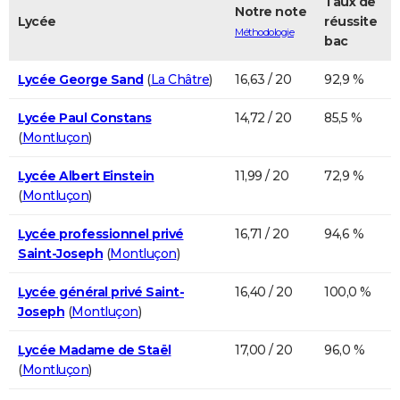
Taux de
Notre note
Lycée
réussite
Méthodologie
bac
Lycée George Sand
(
La Châtre
)
16,63 / 20
92,9 %
Lycée Paul Constans
14,72 / 20
85,5 %
(
Montluçon
)
Lycée Albert Einstein
11,99 / 20
72,9 %
(
Montluçon
)
Lycée professionnel privé
16,71 / 20
94,6 %
Saint-Joseph
(
Montluçon
)
Lycée général privé Saint-
16,40 / 20
100,0 %
Joseph
(
Montluçon
)
Lycée Madame de Staël
17,00 / 20
96,0 %
(
Montluçon
)