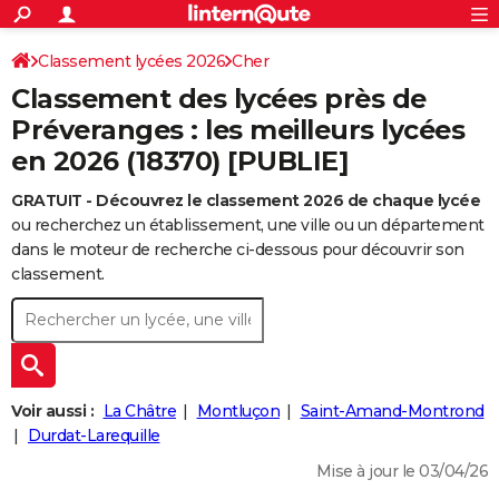
ACTUALITÉS
Connexion
S'inscrire
Classement lycées 2026
Cher
Rechercher
Société
Education
Villes
Politique
Faits Divers
Monde
+
SPORT
Classement des lycées près de
Football
Cyclisme
Forum
Coupe du monde 2026
Tennis
Rugby
CULTURE
Préveranges : les meilleurs lycées
en 2026 (18370) [PUBLIE]
TNT
Cinéma
Musique
Programme TV
Streaming
Sorties cinéma
+
FINANCE
GRATUIT - Découvrez le classement 2026 de chaque lycée
Impôts
Immobilier
Banque
Crédit
Retraite
Epargne
Risques naturels par ville
Assurance
AUTO
ou recherchez un établissement, une ville ou un département
Réserver un essai
Berlines
Forum auto
Essais
Citadines
SUV
+
dans le moteur de recherche ci-dessous pour découvrir son
HIGH-TECH
classement.
Meilleur smartphone
Ordinateurs
Guide high-tech
Mobiles
Internet
Jeux vidéo
+
BRICOLAGE
Aménagement intérieur
Cuisine
Jardinage
+
Forum
Extérieur
Salle de bains
Rangement
WEEK-END
Escapades
Expositions
Week-end nature
Guides de France
Patrimoine
Musées
+
LIFESTYLE
Voir aussi :
La Châtre
Montluçon
Saint-Amand-Montrond
Bien-être
Mode
+
Art de vivre
Loisirs
Modes de vie
Durdat-Larequille
SANTE
Mise à jour le 03/04/26
Guide de la santé
Médicaments
+
Alimentation
Maladies
Sommeil
VOYAGE