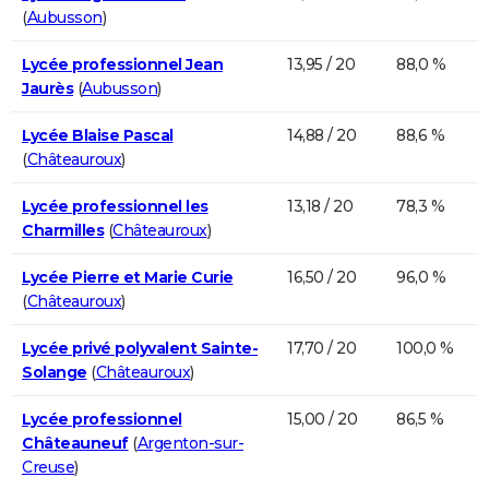
(
Aubusson
)
Lycée professionnel Jean
13,95 / 20
88,0 %
Jaurès
(
Aubusson
)
Lycée Blaise Pascal
14,88 / 20
88,6 %
(
Châteauroux
)
Lycée professionnel les
13,18 / 20
78,3 %
Charmilles
(
Châteauroux
)
Lycée Pierre et Marie Curie
16,50 / 20
96,0 %
(
Châteauroux
)
Lycée privé polyvalent Sainte-
17,70 / 20
100,0 %
Solange
(
Châteauroux
)
Lycée professionnel
15,00 / 20
86,5 %
Châteauneuf
(
Argenton-sur-
Creuse
)