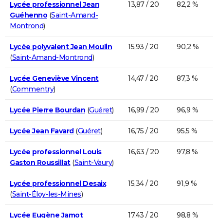
Lycée professionnel Jean
13,87 / 20
82,2 %
Guéhenno
(
Saint-Amand-
Montrond
)
Lycée polyvalent Jean Moulin
15,93 / 20
90,2 %
(
Saint-Amand-Montrond
)
Lycée Geneviève Vincent
14,47 / 20
87,3 %
(
Commentry
)
Lycée Pierre Bourdan
(
Guéret
)
16,99 / 20
96,9 %
Lycée Jean Favard
(
Guéret
)
16,75 / 20
95,5 %
Lycée professionnel Louis
16,63 / 20
97,8 %
Gaston Roussillat
(
Saint-Vaury
)
Lycée professionnel Desaix
15,34 / 20
91,9 %
(
Saint-Éloy-les-Mines
)
Lycée Eugène Jamot
17,43 / 20
98,8 %