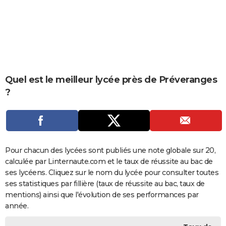
City break
Voyage de noces
Climat
Destinations
Voyage nature
Forum
+
PHOTO
GUIDES D'ACHAT
BONS PLANS
CARTE DE VOEUX
Quel est le meilleur lycée près de Préveranges
?
Carte Bonne année
Carte Pâques
Carte de Noël
Carte Saint-Valentin
Carte d'anniversaire
DICTIONNAIRE
Biographies
Expressions
Dictionnaire
Citations
Proverbes
PROGRAMME TV
COPAINS D'AVANT
Pour chacun des lycées sont publiés une note globale sur 20,
Se connecter
Collèges
Universités
Service militaire
S'inscrire
Lycées
Primaires
Entreprises
Avis de recherche
AVIS DE DÉCÈS
calculée par Linternaute.com et le taux de réussite au bac de
ses lycéens. Cliquez sur le nom du lycée pour consulter toutes
FORUM
ses statistiques par fillière (taux de réussite au bac, taux de
Lifestyle
Sport
Television
Cinema
Bricolage
Culture
Auto
Voyage
mentions) ainsi que l'évolution de ses performances par
année.