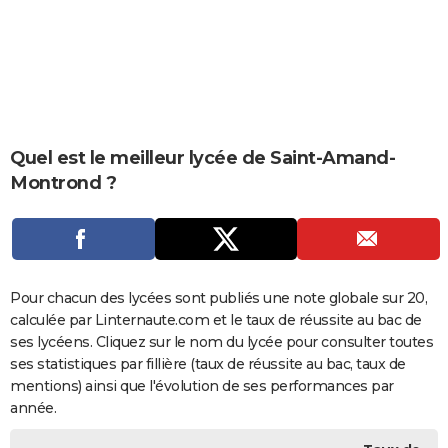
City break
Voyage de noces
Climat
Destinations
Voyage nature
Forum
+
PHOTO
GUIDES D'ACHAT
BONS PLANS
CARTE DE VOEUX
Quel est le meilleur lycée de Saint-Amand-
Montrond ?
Carte Bonne année
Carte Pâques
Carte de Noël
Carte Saint-Valentin
Carte d'anniversaire
DICTIONNAIRE
Biographies
Expressions
Dictionnaire
Citations
Proverbes
PROGRAMME TV
COPAINS D'AVANT
Pour chacun des lycées sont publiés une note globale sur 20,
Se connecter
Collèges
Universités
Service militaire
S'inscrire
Lycées
Primaires
Entreprises
Avis de recherche
AVIS DE DÉCÈS
calculée par Linternaute.com et le taux de réussite au bac de
ses lycéens. Cliquez sur le nom du lycée pour consulter toutes
FORUM
ses statistiques par fillière (taux de réussite au bac, taux de
Lifestyle
Sport
Television
Cinema
Bricolage
Culture
Auto
Voyage
mentions) ainsi que l'évolution de ses performances par
année.