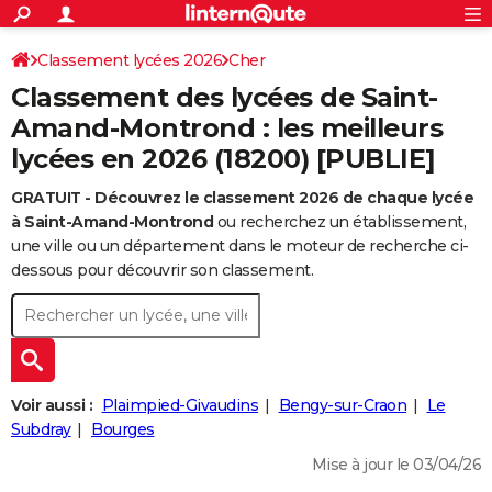
ACTUALITÉS
Connexion
S'inscrire
Classement lycées 2026
Cher
Rechercher
Société
Education
Villes
Politique
Faits Divers
Monde
+
SPORT
Classement des lycées de Saint-
Football
Cyclisme
Forum
Coupe du monde 2026
Tennis
Rugby
CULTURE
Amand-Montrond : les meilleurs
lycées en 2026 (18200) [PUBLIE]
TNT
Cinéma
Musique
Programme TV
Streaming
Sorties cinéma
+
FINANCE
GRATUIT - Découvrez le classement 2026 de chaque lycée
Impôts
Immobilier
Banque
Crédit
Retraite
Epargne
Risques naturels par ville
Assurance
AUTO
à Saint-Amand-Montrond
ou recherchez un établissement,
Réserver un essai
Berlines
Forum auto
Essais
Citadines
SUV
+
une ville ou un département dans le moteur de recherche ci-
HIGH-TECH
dessous pour découvrir son classement.
Meilleur smartphone
Ordinateurs
Guide high-tech
Mobiles
Internet
Jeux vidéo
+
BRICOLAGE
Aménagement intérieur
Cuisine
Jardinage
+
Forum
Extérieur
Salle de bains
Rangement
WEEK-END
Escapades
Expositions
Week-end nature
Guides de France
Patrimoine
Musées
+
LIFESTYLE
Voir aussi :
Plaimpied-Givaudins
Bengy-sur-Craon
Le
Bien-être
Mode
+
Art de vivre
Loisirs
Modes de vie
Subdray
Bourges
SANTE
Mise à jour le 03/04/26
Guide de la santé
Médicaments
+
Alimentation
Maladies
Sommeil
VOYAGE