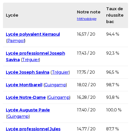
Taux de
Notre note
Lycée
réussite
Méthodologie
bac
Lycée polyvalent Kerraoul
16,57 / 20
94,4 %
(
Paimpol
)
Lycée professionnel Joseph
17,43 / 20
92,3 %
Savina
(
Tréguier
)
Lycée Joseph Savina
(
Tréguier
)
17,75 / 20
96,5 %
Lycée Montbareil
(
Guingamp
)
18,02 / 20
98,7 %
Lycée Notre-Dame
(
Guingamp
)
16,28 / 20
93,8 %
Lycée Auguste Pavie
17,40 / 20
100,0 %
(
Guingamp
)
Lycée professionnel Jules
14,77 / 20
87,7 %