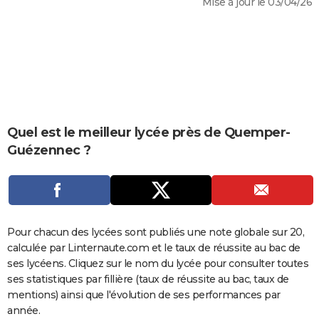
Mise à jour le 03/04/26
City break
Voyage de noces
Climat
Destinations
Voyage nature
Forum
+
PHOTO
GUIDES D'ACHAT
BONS PLANS
CARTE DE VOEUX
Carte Bonne année
Carte Pâques
Carte de Noël
Carte Saint-Valentin
Carte d'anniversaire
Quel est le meilleur lycée près de Quemper-
DICTIONNAIRE
Guézennec ?
Biographies
Expressions
Dictionnaire
Citations
Proverbes
PROGRAMME TV
COPAINS D'AVANT
Se connecter
Collèges
Universités
Service militaire
S'inscrire
Lycées
Primaires
Entreprises
Avis de recherche
AVIS DE DÉCÈS
Pour chacun des lycées sont publiés une note globale sur 20,
calculée par Linternaute.com et le taux de réussite au bac de
FORUM
ses lycéens. Cliquez sur le nom du lycée pour consulter toutes
Lifestyle
Sport
Television
Cinema
Bricolage
Culture
Auto
Voyage
ses statistiques par fillière (taux de réussite au bac, taux de
mentions) ainsi que l'évolution de ses performances par
année.