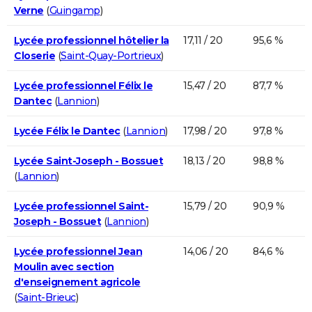
Verne
(
Guingamp
)
Lycée professionnel hôtelier la
17,11 / 20
95,6 %
Closerie
(
Saint-Quay-Portrieux
)
Lycée professionnel Félix le
15,47 / 20
87,7 %
Dantec
(
Lannion
)
Lycée Félix le Dantec
(
Lannion
)
17,98 / 20
97,8 %
Lycée Saint-Joseph - Bossuet
18,13 / 20
98,8 %
(
Lannion
)
Lycée professionnel Saint-
15,79 / 20
90,9 %
Joseph - Bossuet
(
Lannion
)
Lycée professionnel Jean
14,06 / 20
84,6 %
Moulin avec section
d'enseignement agricole
(
Saint-Brieuc
)