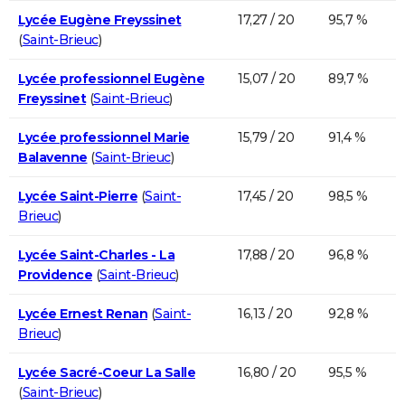
Lycée Eugène Freyssinet
17,27 / 20
95,7 %
(
Saint-Brieuc
)
Lycée professionnel Eugène
15,07 / 20
89,7 %
Freyssinet
(
Saint-Brieuc
)
Lycée professionnel Marie
15,79 / 20
91,4 %
Balavenne
(
Saint-Brieuc
)
Lycée Saint-Pierre
(
Saint-
17,45 / 20
98,5 %
Brieuc
)
Lycée Saint-Charles - La
17,88 / 20
96,8 %
Providence
(
Saint-Brieuc
)
Lycée Ernest Renan
(
Saint-
16,13 / 20
92,8 %
Brieuc
)
Lycée Sacré-Coeur La Salle
16,80 / 20
95,5 %
(
Saint-Brieuc
)