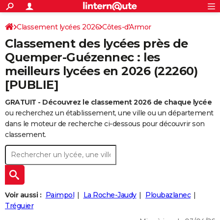
ACTUALITÉS
Connexion
S'inscrire
Classement lycées 2026
Côtes-d'Armor
Rechercher
Société
Education
Villes
Politique
Faits Divers
Monde
+
SPORT
Classement des lycées près de
Football
Cyclisme
Forum
Coupe du monde 2026
Tennis
Rugby
CULTURE
Quemper-Guézennec : les
meilleurs lycées en 2026 (22260)
TNT
Cinéma
Musique
Programme TV
Streaming
Sorties cinéma
+
FINANCE
[PUBLIE]
Impôts
Immobilier
Banque
Crédit
Retraite
Epargne
Risques naturels par ville
Assurance
AUTO
GRATUIT - Découvrez le classement 2026 de chaque lycée
Réserver un essai
Berlines
Forum auto
Essais
Citadines
SUV
+
HIGH-TECH
ou recherchez un établissement, une ville ou un département
dans le moteur de recherche ci-dessous pour découvrir son
Meilleur smartphone
Ordinateurs
Guide high-tech
Mobiles
Internet
Jeux vidéo
+
BRICOLAGE
classement.
Aménagement intérieur
Cuisine
Jardinage
+
Forum
Extérieur
Salle de bains
Rangement
WEEK-END
Escapades
Expositions
Week-end nature
Guides de France
Patrimoine
Musées
+
LIFESTYLE
Bien-être
Mode
+
Art de vivre
Loisirs
Modes de vie
SANTE
Voir aussi :
Paimpol
La Roche-Jaudy
Ploubazlanec
Tréguier
Guide de la santé
Médicaments
+
Alimentation
Maladies
Sommeil
VOYAGE