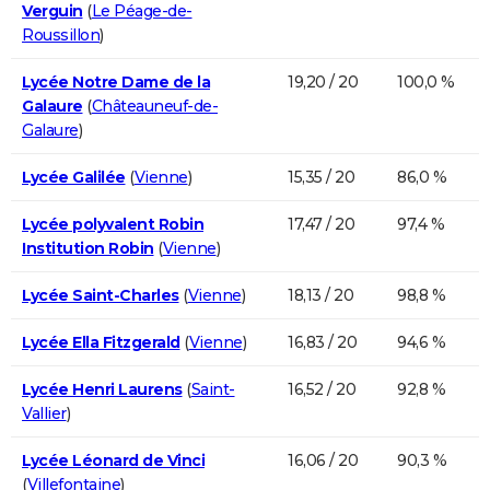
Verguin
(
Le Péage-de-
Roussillon
)
Lycée Notre Dame de la
19,20 / 20
100,0 %
Galaure
(
Châteauneuf-de-
Galaure
)
Lycée Galilée
(
Vienne
)
15,35 / 20
86,0 %
Lycée polyvalent Robin
17,47 / 20
97,4 %
Institution Robin
(
Vienne
)
Lycée Saint-Charles
(
Vienne
)
18,13 / 20
98,8 %
Lycée Ella Fitzgerald
(
Vienne
)
16,83 / 20
94,6 %
Lycée Henri Laurens
(
Saint-
16,52 / 20
92,8 %
Vallier
)
Lycée Léonard de Vinci
16,06 / 20
90,3 %
(
Villefontaine
)