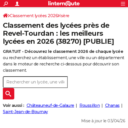
ACTUALITÉS
Connexion
S'inscrire
Classement lycées 2026
Isère
Rechercher
Société
Education
Villes
Politique
Faits Divers
Monde
+
SPORT
Classement des lycées près de
Football
Cyclisme
Forum
Coupe du monde 2026
Tennis
Rugby
CULTURE
Revel-Tourdan : les meilleurs
lycées en 2026 (38270) [PUBLIE]
TNT
Cinéma
Musique
Programme TV
Streaming
Sorties cinéma
+
FINANCE
GRATUIT - Découvrez le classement 2026 de chaque lycée
Impôts
Immobilier
Banque
Crédit
Retraite
Epargne
Risques naturels par ville
Assurance
AUTO
ou recherchez un établissement, une ville ou un département
Réserver un essai
Berlines
Forum auto
Essais
Citadines
SUV
+
dans le moteur de recherche ci-dessous pour découvrir son
HIGH-TECH
classement.
Meilleur smartphone
Ordinateurs
Guide high-tech
Mobiles
Internet
Jeux vidéo
+
BRICOLAGE
Aménagement intérieur
Cuisine
Jardinage
+
Forum
Extérieur
Salle de bains
Rangement
WEEK-END
Escapades
Expositions
Week-end nature
Guides de France
Patrimoine
Musées
+
LIFESTYLE
Voir aussi :
Châteauneuf-de-Galaure
Roussillon
Chanas
Bien-être
Mode
+
Art de vivre
Loisirs
Modes de vie
Saint-Jean-de-Bournay
SANTE
Mise à jour le 03/04/26
Guide de la santé
Médicaments
+
Alimentation
Maladies
Sommeil
VOYAGE