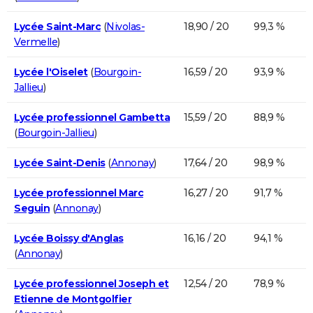
Lycée Saint-Marc
(
Nivolas-
18,90 / 20
99,3 %
Vermelle
)
Lycée l'Oiselet
(
Bourgoin-
16,59 / 20
93,9 %
Jallieu
)
Lycée professionnel Gambetta
15,59 / 20
88,9 %
(
Bourgoin-Jallieu
)
Lycée Saint-Denis
(
Annonay
)
17,64 / 20
98,9 %
Lycée professionnel Marc
16,27 / 20
91,7 %
Seguin
(
Annonay
)
Lycée Boissy d'Anglas
16,16 / 20
94,1 %
(
Annonay
)
Lycée professionnel Joseph et
12,54 / 20
78,9 %
Etienne de Montgolfier