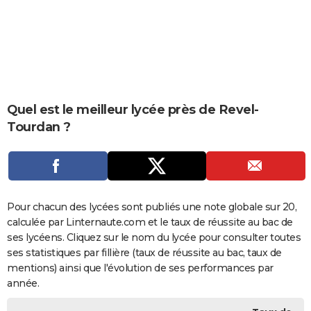
City break
Voyage de noces
Climat
Destinations
Voyage nature
Forum
+
PHOTO
GUIDES D'ACHAT
BONS PLANS
CARTE DE VOEUX
Quel est le meilleur lycée près de Revel-
Tourdan ?
Carte Bonne année
Carte Pâques
Carte de Noël
Carte Saint-Valentin
Carte d'anniversaire
DICTIONNAIRE
Biographies
Expressions
Dictionnaire
Citations
Proverbes
PROGRAMME TV
COPAINS D'AVANT
Pour chacun des lycées sont publiés une note globale sur 20,
Se connecter
Collèges
Universités
Service militaire
S'inscrire
Lycées
Primaires
Entreprises
Avis de recherche
AVIS DE DÉCÈS
calculée par Linternaute.com et le taux de réussite au bac de
ses lycéens. Cliquez sur le nom du lycée pour consulter toutes
FORUM
ses statistiques par fillière (taux de réussite au bac, taux de
Lifestyle
Sport
Television
Cinema
Bricolage
Culture
Auto
Voyage
mentions) ainsi que l'évolution de ses performances par
année.