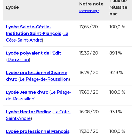
Taux de
Notre note
Lycée
réussite
Méthodologie
bac
Lycée Sainte-Cécile-
17,65 / 20
100,0 %
Institution Saint-François
(
La
Côte-Saint-André
)
Lycée polyvalent de l'Edit
15,33 / 20
89,1 %
(
Roussillon
)
Lycée professionnel Jeanne
16,79 / 20
92,9 %
d'Arc
(
Le Péage-de-Roussillon
)
Lycée Jeanne d'Arc
(
Le Péage-
17,60 / 20
100,0 %
de-Roussillon
)
Lycée Hector Berlioz
(
La Côte-
16,08 / 20
93,1 %
Saint-André
)
Lycée professionnel François
17,30 / 20
100,0 %