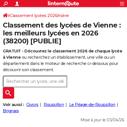
ACTUALITÉS
Connexion
S'inscrire
Classement lycées 2026
Isère
Rechercher
Société
Education
Villes
Politique
Faits Divers
Monde
+
SPORT
Classement des lycées de Vienne :
Football
Cyclisme
Forum
Coupe du monde 2026
Tennis
Rugby
CULTURE
les meilleurs lycées en 2026
(38200) [PUBLIE]
TNT
Cinéma
Musique
Programme TV
Streaming
Sorties cinéma
+
FINANCE
GRATUIT - Découvrez le classement 2026 de chaque lycée
Impôts
Immobilier
Banque
Crédit
Retraite
Epargne
Risques naturels par ville
Assurance
AUTO
à Vienne
ou recherchez un établissement, une ville ou un
Réserver un essai
Berlines
Forum auto
Essais
Citadines
SUV
+
département dans le moteur de recherche ci-dessous pour
HIGH-TECH
découvrir son classement.
Meilleur smartphone
Ordinateurs
Guide high-tech
Mobiles
Internet
Jeux vidéo
+
BRICOLAGE
Aménagement intérieur
Cuisine
Jardinage
+
Forum
Extérieur
Salle de bains
Rangement
WEEK-END
Escapades
Expositions
Week-end nature
Guides de France
Patrimoine
Musées
+
LIFESTYLE
Voir aussi :
Givors
Roussillon
Le Péage-de-Roussillon
Bien-être
Mode
+
Art de vivre
Loisirs
Modes de vie
Brignais
SANTE
Mise à jour le 03/04/26
Guide de la santé
Médicaments
+
Alimentation
Maladies
Sommeil
VOYAGE