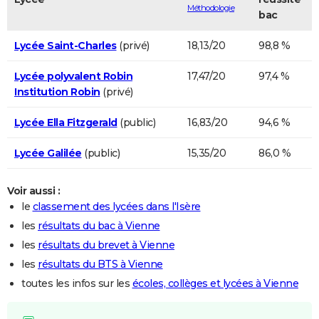
Méthodologie
bac
Lycée Saint-Charles
(privé)
18,13/20
98,8 %
Lycée polyvalent Robin
17,47/20
97,4 %
Institution Robin
(privé)
Lycée Ella Fitzgerald
(public)
16,83/20
94,6 %
Lycée Galilée
(public)
15,35/20
86,0 %
Voir aussi :
le
classement des lycées dans l'Isère
les
résultats du bac à Vienne
les
résultats du brevet à Vienne
les
résultats du BTS à Vienne
toutes les infos sur les
écoles, collèges et lycées à Vienne