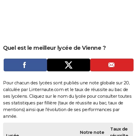
City break
Voyage de noces
Climat
Destinations
Voyage nature
Forum
+
PHOTO
GUIDES D'ACHAT
BONS PLANS
CARTE DE VOEUX
Quel est le meilleur lycée de Vienne ?
Carte Bonne année
Carte Pâques
Carte de Noël
Carte Saint-Valentin
Carte d'anniversaire
DICTIONNAIRE
Biographies
Expressions
Dictionnaire
Citations
Proverbes
PROGRAMME TV
COPAINS D'AVANT
Pour chacun des lycées sont publiés une note globale sur 20,
calculée par Linternaute.com et le taux de réussite au bac de
Se connecter
Collèges
Universités
Service militaire
S'inscrire
Lycées
Primaires
Entreprises
Avis de recherche
AVIS DE DÉCÈS
ses lycéens. Cliquez sur le nom du lycée pour consulter toutes
ses statistiques par fillière (taux de réussite au bac, taux de
FORUM
mentions) ainsi que l'évolution de ses performances par
année.
Lifestyle
Sport
Television
Cinema
Bricolage
Culture
Auto
Voyage
Taux de
Notre note
Lycée
réussite