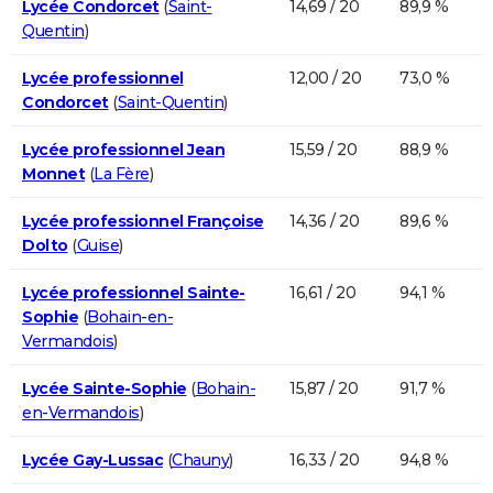
Lycée Condorcet
(
Saint-
14,69 / 20
89,9 %
Quentin
)
Lycée professionnel
12,00 / 20
73,0 %
Condorcet
(
Saint-Quentin
)
Lycée professionnel Jean
15,59 / 20
88,9 %
Monnet
(
La Fère
)
Lycée professionnel Françoise
14,36 / 20
89,6 %
Dolto
(
Guise
)
Lycée professionnel Sainte-
16,61 / 20
94,1 %
Sophie
(
Bohain-en-
Vermandois
)
Lycée Sainte-Sophie
(
Bohain-
15,87 / 20
91,7 %
en-Vermandois
)
Lycée Gay-Lussac
(
Chauny
)
16,33 / 20
94,8 %