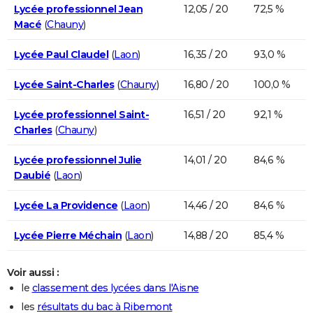
Lycée professionnel Jean
12,05 / 20
72,5 %
Macé
(
Chauny
)
Lycée Paul Claudel
(
Laon
)
16,35 / 20
93,0 %
Lycée Saint-Charles
(
Chauny
)
16,80 / 20
100,0 %
Lycée professionnel Saint-
16,51 / 20
92,1 %
Charles
(
Chauny
)
Lycée professionnel Julie
14,01 / 20
84,6 %
Daubié
(
Laon
)
Lycée La Providence
(
Laon
)
14,46 / 20
84,6 %
Lycée Pierre Méchain
(
Laon
)
14,88 / 20
85,4 %
Voir aussi :
le
classement des lycées dans l'Aisne
les
résultats du bac à Ribemont