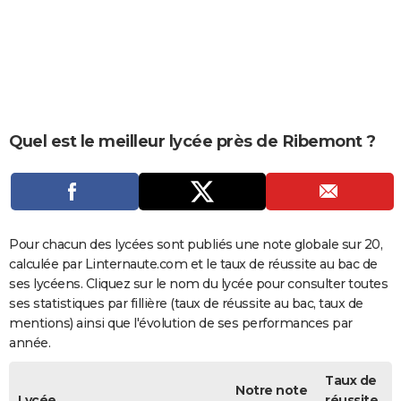
City break
Voyage de noces
Climat
Destinations
Voyage nature
Forum
+
PHOTO
GUIDES D'ACHAT
BONS PLANS
CARTE DE VOEUX
Quel est le meilleur lycée près de Ribemont ?
Carte Bonne année
Carte Pâques
Carte de Noël
Carte Saint-Valentin
Carte d'anniversaire
DICTIONNAIRE
Biographies
Expressions
Dictionnaire
Citations
Proverbes
PROGRAMME TV
COPAINS D'AVANT
Pour chacun des lycées sont publiés une note globale sur 20,
calculée par Linternaute.com et le taux de réussite au bac de
Se connecter
Collèges
Universités
Service militaire
S'inscrire
Lycées
Primaires
Entreprises
Avis de recherche
AVIS DE DÉCÈS
ses lycéens. Cliquez sur le nom du lycée pour consulter toutes
ses statistiques par fillière (taux de réussite au bac, taux de
FORUM
mentions) ainsi que l'évolution de ses performances par
année.
Lifestyle
Sport
Television
Cinema
Bricolage
Culture
Auto
Voyage
Taux de
Notre note
Lycée
réussite