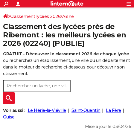
ACTUALITÉS
Connexion
S'inscrire
Classement lycées 2026
Aisne
Rechercher
Société
Education
Villes
Politique
Faits Divers
Monde
+
SPORT
Classement des lycées près de
Football
Cyclisme
Forum
Coupe du monde 2026
Tennis
Rugby
CULTURE
Ribemont : les meilleurs lycées en
2026 (02240) [PUBLIE]
TNT
Cinéma
Musique
Programme TV
Streaming
Sorties cinéma
+
FINANCE
GRATUIT - Découvrez le classement 2026 de chaque lycée
Impôts
Immobilier
Banque
Crédit
Retraite
Epargne
Risques naturels par ville
Assurance
AUTO
ou recherchez un établissement, une ville ou un département
Réserver un essai
Berlines
Forum auto
Essais
Citadines
SUV
+
dans le moteur de recherche ci-dessous pour découvrir son
HIGH-TECH
classement.
Meilleur smartphone
Ordinateurs
Guide high-tech
Mobiles
Internet
Jeux vidéo
+
BRICOLAGE
Aménagement intérieur
Cuisine
Jardinage
+
Forum
Extérieur
Salle de bains
Rangement
WEEK-END
Escapades
Expositions
Week-end nature
Guides de France
Patrimoine
Musées
+
LIFESTYLE
Voir aussi :
Le Hérie-la-Viéville
Saint-Quentin
La Fère
Bien-être
Mode
+
Art de vivre
Loisirs
Modes de vie
Guise
SANTE
Mise à jour le 03/04/26
Guide de la santé
Médicaments
+
Alimentation
Maladies
Sommeil
VOYAGE