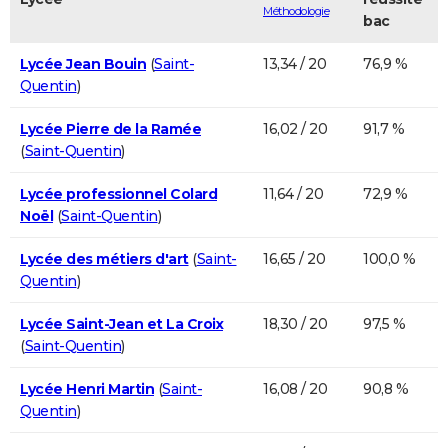
Méthodologie
bac
Lycée Jean Bouin
(
Saint-
13,34 / 20
76,9 %
Quentin
)
Lycée Pierre de la Ramée
16,02 / 20
91,7 %
(
Saint-Quentin
)
Lycée professionnel Colard
11,64 / 20
72,9 %
Noël
(
Saint-Quentin
)
Lycée des métiers d'art
(
Saint-
16,65 / 20
100,0 %
Quentin
)
Lycée Saint-Jean et La Croix
18,30 / 20
97,5 %
(
Saint-Quentin
)
Lycée Henri Martin
(
Saint-
16,08 / 20
90,8 %
Quentin
)