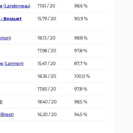
es
(
Landerneau
)
17,61 / 20
98,6 %
 - Bossuet
15,79 / 20
90,9 %
nnion
)
18,13 / 20
98,8 %
17,98 / 20
97,8 %
ec
(
Lannion
)
15,47 / 20
87,7 %
18,35 / 20
100,0 %
17,83 / 20
97,8 %
t
)
18,40 / 20
98,5 %
(
Brest
)
16,20 / 20
94,5 %