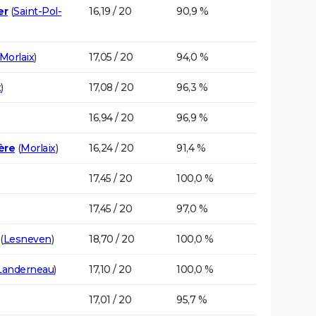
er
(
Saint-Pol-
16,19 / 20
90,9 %
Morlaix
)
17,05 / 20
94,0 %
x
)
17,08 / 20
96,3 %
16,94 / 20
96,9 %
ère
(
Morlaix
)
16,24 / 20
91,4 %
17,45 / 20
100,0 %
17,45 / 20
97,0 %
(
Lesneven
)
18,70 / 20
100,0 %
Landerneau
)
17,10 / 20
100,0 %
17,01 / 20
95,7 %