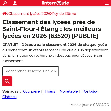
ACTUALITÉS
Connexion
S'inscrire
Classement lycées 2026
Puy-de-Dôme
Rechercher
Société
Education
Villes
Politique
Faits Divers
Monde
+
SPORT
Classement des lycées près de
Football
Cyclisme
Forum
Coupe du monde 2026
Tennis
Rugby
CULTURE
Saint-Flour-l'Étang : les meilleurs
lycées en 2026 (63520) [PUBLIE]
TNT
Cinéma
Musique
Programme TV
Streaming
Sorties cinéma
+
FINANCE
GRATUIT - Découvrez le classement 2026 de chaque lycée
Impôts
Immobilier
Banque
Crédit
Retraite
Epargne
Risques naturels par ville
Assurance
AUTO
ou recherchez un établissement, une ville ou un département
Réserver un essai
Berlines
Forum auto
Essais
Citadines
SUV
+
dans le moteur de recherche ci-dessous pour découvrir son
HIGH-TECH
classement.
Meilleur smartphone
Ordinateurs
Guide high-tech
Mobiles
Internet
Jeux vidéo
+
BRICOLAGE
Aménagement intérieur
Cuisine
Jardinage
+
Forum
Extérieur
Salle de bains
Rangement
WEEK-END
Escapades
Expositions
Week-end nature
Guides de France
Patrimoine
Musées
+
LIFESTYLE
Voir aussi :
Courpière
Thiers
Noirétable
Pont-du-
Bien-être
Mode
+
Art de vivre
Loisirs
Modes de vie
Château
SANTE
Mise à jour le 03/04/26
Guide de la santé
Médicaments
+
Alimentation
Maladies
Sommeil
VOYAGE