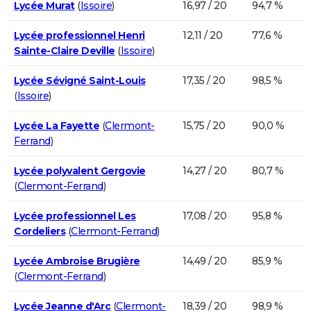
Lycée Murat
(
Issoire
)
16,97 / 20
94,7 %
Lycée professionnel Henri
12,11 / 20
77,6 %
Sainte-Claire Deville
(
Issoire
)
Lycée Sévigné Saint-Louis
17,35 / 20
98,5 %
(
Issoire
)
Lycée La Fayette
(
Clermont-
15,75 / 20
90,0 %
Ferrand
)
Lycée polyvalent Gergovie
14,27 / 20
80,7 %
(
Clermont-Ferrand
)
Lycée professionnel Les
17,08 / 20
95,8 %
Cordeliers
(
Clermont-Ferrand
)
Lycée Ambroise Brugière
14,49 / 20
85,9 %
(
Clermont-Ferrand
)
Lycée Jeanne d'Arc
(
Clermont-
18,39 / 20
98,9 %