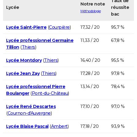
Taux de
Notre note
Lycée
réussite
Méthodologie
bac
Lycée Saint-Pierre
(
Courpière
)
17,32 / 20
95,7 %
Lycée professionnel Germaine
11,33 / 20
67,8 %
Tillion
(
Thiers
)
Lycée Montdory
(
Thiers
)
16,40 / 20
95,5 %
Lycée Jean Zay
(
Thiers
)
17,28 / 20
97,8 %
Lycée professionnel Pierre
13,14 / 20
78,4 %
Boulanger
(
Pont-du-Château
)
Lycée René Descartes
17,10 / 20
97,0 %
(
Cournon-d'Auvergne
)
Lycée Blaise Pascal
(
Ambert
)
17,18 / 20
93,9 %