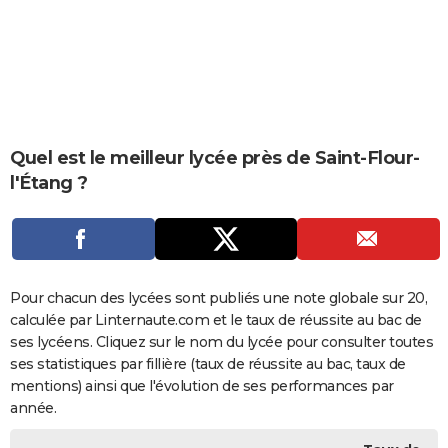
City break
Voyage de noces
Climat
Destinations
Voyage nature
Forum
+
PHOTO
GUIDES D'ACHAT
BONS PLANS
CARTE DE VOEUX
Quel est le meilleur lycée près de Saint-Flour-
l'Étang ?
Carte Bonne année
Carte Pâques
Carte de Noël
Carte Saint-Valentin
Carte d'anniversaire
DICTIONNAIRE
Biographies
Expressions
Dictionnaire
Citations
Proverbes
PROGRAMME TV
COPAINS D'AVANT
Pour chacun des lycées sont publiés une note globale sur 20,
Se connecter
Collèges
Universités
Service militaire
S'inscrire
Lycées
Primaires
Entreprises
Avis de recherche
AVIS DE DÉCÈS
calculée par Linternaute.com et le taux de réussite au bac de
ses lycéens. Cliquez sur le nom du lycée pour consulter toutes
FORUM
ses statistiques par fillière (taux de réussite au bac, taux de
Lifestyle
Sport
Television
Cinema
Bricolage
Culture
Auto
Voyage
mentions) ainsi que l'évolution de ses performances par
année.