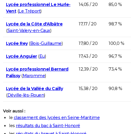
Lycée professionnel Le Hurle-
14,05 / 20
85,0 %
Vent
(
Le Tréport
)
Lycée de la Côte d'Albâtre
17,17 / 20
98,7 %
(
Saint-Valery-en-Caux
)
Lycée Rey
(
Bois-Guillaume
)
17,80 / 20
100,0 %
Lycée Anguier
(
Eu
)
17,43 / 20
96,7 %
Lycée professionnel Bernard
12,39 / 20
73,4 %
Palissy
(
Maromme
)
Lycée de la Vallée du Cailly
15,38 / 20
90,8 %
(
Déville-lès-Rouen
)
Voir aussi :
le
classement des lycées en Seine-Maritime
les
résultats du bac à Saint-Honoré
les
résultats du brevet à Saint-Honoré