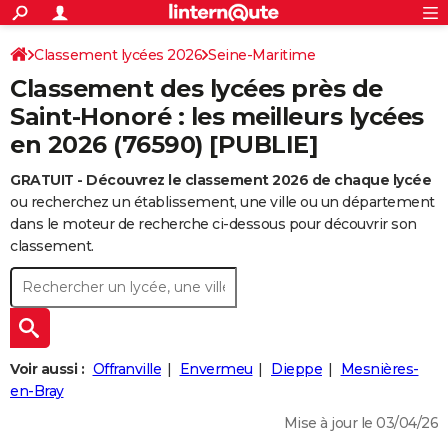
ACTUALITÉS
Connexion
S'inscrire
Classement lycées 2026
Seine-Maritime
Rechercher
Société
Education
Villes
Politique
Faits Divers
Monde
+
SPORT
Classement des lycées près de
Football
Cyclisme
Forum
Coupe du monde 2026
Tennis
Rugby
CULTURE
Saint-Honoré : les meilleurs lycées
en 2026 (76590) [PUBLIE]
TNT
Cinéma
Musique
Programme TV
Streaming
Sorties cinéma
+
FINANCE
GRATUIT - Découvrez le classement 2026 de chaque lycée
Impôts
Immobilier
Banque
Crédit
Retraite
Epargne
Risques naturels par ville
Assurance
AUTO
ou recherchez un établissement, une ville ou un département
Réserver un essai
Berlines
Forum auto
Essais
Citadines
SUV
+
dans le moteur de recherche ci-dessous pour découvrir son
HIGH-TECH
classement.
Meilleur smartphone
Ordinateurs
Guide high-tech
Mobiles
Internet
Jeux vidéo
+
BRICOLAGE
Aménagement intérieur
Cuisine
Jardinage
+
Forum
Extérieur
Salle de bains
Rangement
WEEK-END
Escapades
Expositions
Week-end nature
Guides de France
Patrimoine
Musées
+
LIFESTYLE
Voir aussi :
Offranville
Envermeu
Dieppe
Mesnières-
Bien-être
Mode
+
Art de vivre
Loisirs
Modes de vie
en-Bray
SANTE
Mise à jour le 03/04/26
Guide de la santé
Médicaments
+
Alimentation
Maladies
Sommeil
VOYAGE