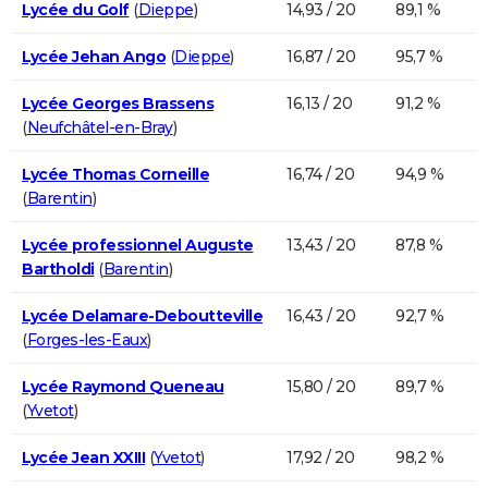
Lycée du Golf
(
Dieppe
)
14,93 / 20
89,1 %
Lycée Jehan Ango
(
Dieppe
)
16,87 / 20
95,7 %
Lycée Georges Brassens
16,13 / 20
91,2 %
(
Neufchâtel-en-Bray
)
Lycée Thomas Corneille
16,74 / 20
94,9 %
(
Barentin
)
Lycée professionnel Auguste
13,43 / 20
87,8 %
Bartholdi
(
Barentin
)
Lycée Delamare-Deboutteville
16,43 / 20
92,7 %
(
Forges-les-Eaux
)
Lycée Raymond Queneau
15,80 / 20
89,7 %
(
Yvetot
)
Lycée Jean XXIII
(
Yvetot
)
17,92 / 20
98,2 %