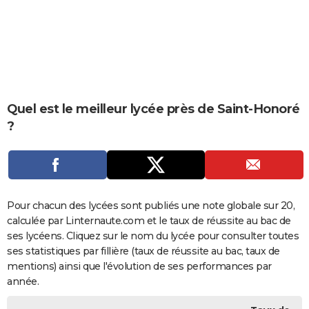
City break
Voyage de noces
Climat
Destinations
Voyage nature
Forum
+
PHOTO
GUIDES D'ACHAT
BONS PLANS
CARTE DE VOEUX
Quel est le meilleur lycée près de Saint-Honoré
?
Carte Bonne année
Carte Pâques
Carte de Noël
Carte Saint-Valentin
Carte d'anniversaire
DICTIONNAIRE
Biographies
Expressions
Dictionnaire
Citations
Proverbes
PROGRAMME TV
COPAINS D'AVANT
Pour chacun des lycées sont publiés une note globale sur 20,
Se connecter
Collèges
Universités
Service militaire
S'inscrire
Lycées
Primaires
Entreprises
Avis de recherche
AVIS DE DÉCÈS
calculée par Linternaute.com et le taux de réussite au bac de
ses lycéens. Cliquez sur le nom du lycée pour consulter toutes
FORUM
ses statistiques par fillière (taux de réussite au bac, taux de
Lifestyle
Sport
Television
Cinema
Bricolage
Culture
Auto
Voyage
mentions) ainsi que l'évolution de ses performances par
année.