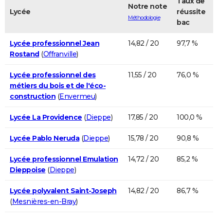
Taux de
Notre note
Lycée
réussite
Méthodologie
bac
Lycée professionnel Jean
14,82 / 20
97,7 %
Rostand
(
Offranville
)
Lycée professionnel des
11,55 / 20
76,0 %
métiers du bois et de l'éco-
construction
(
Envermeu
)
Lycée La Providence
(
Dieppe
)
17,85 / 20
100,0 %
Lycée Pablo Neruda
(
Dieppe
)
15,78 / 20
90,8 %
Lycée professionnel Emulation
14,72 / 20
85,2 %
Dieppoise
(
Dieppe
)
Lycée polyvalent Saint-Joseph
14,82 / 20
86,7 %
(
Mesnières-en-Bray
)