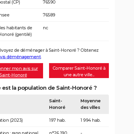
ostal (CP)
76590
Insee
76589
s habitants de
nc
Honoré (gentilé)
évoyez de déménager à Saint-Honoré ? Obtenez
vis déménagement
.
Comparer Saint-Honoré à
nner mon avis sur
une autre ville...
Saint-Honoré
 est la population de Saint-Honoré ?
Saint-
Moyenne
Honoré
des villes
tion (2023)
197 hab.
1 994 hab.
tion : rang national
n°26 190
-