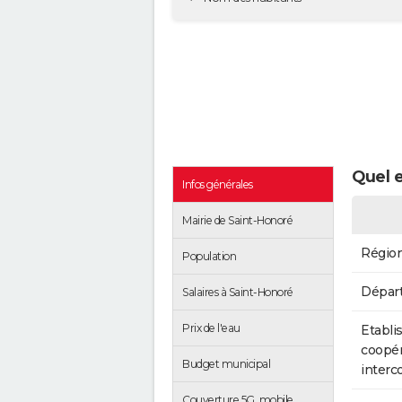
Quel e
Infos générales
Mairie de Saint-Honoré
Régio
Population
Dépar
Salaires à Saint-Honoré
Prix de l'eau
Etabli
coopér
Budget municipal
inter
Couverture 5G, mobile