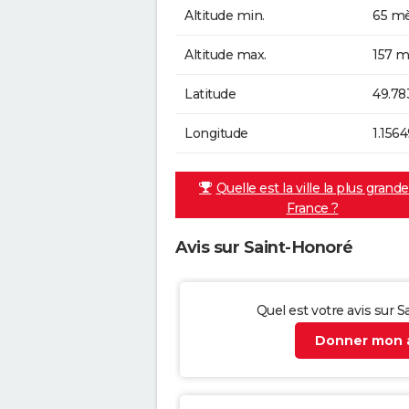
Altitude min.
65 mè
Altitude max.
157 m
Latitude
49.78
Longitude
1.156
Quelle est la ville la plus grand
France ?
Avis sur Saint-Honoré
Quel est votre avis sur 
Donner mon a