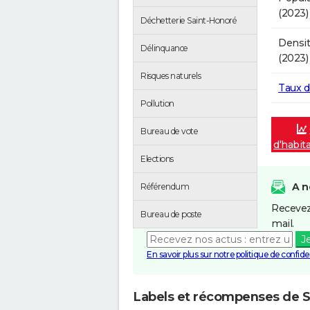
(2023)
Déchetterie Saint-Honoré
Densit
Délinquance
(2023)
Risques naturels
Taux 
Pollution
Bureau de vote
d'habit
Elections
A n
Référendum
Recevez
Bureau de poste
mail.
J
En savoir plus sur notre politique de confiden
Labels et récompenses de 