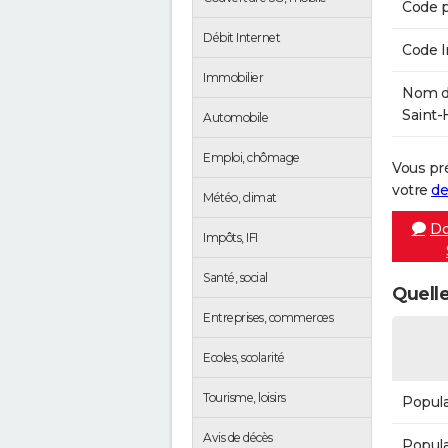
Code p
Débit Internet
Code 
Immobilier
Nom de
Saint-
Automobile
Emploi, chômage
Vous pr
votre
de
Météo, climat
Do
Impôts, IFI
Santé, social
Quelle
Entreprises, commerces
Ecoles, scolarité
Tourisme, loisirs
Popula
Avis de décès
Popula