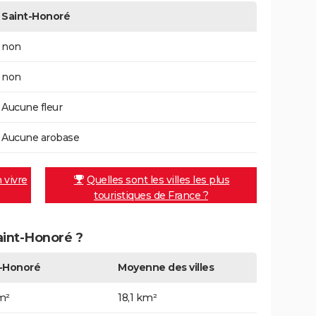
Saint-Honoré
non
non
Aucune fleur
Aucune arobase
n vivre
Quelles sont les villes les plus
touristiques de France ?
Saint-Honoré ?
t-Honoré
Moyenne des villes
m²
18,1 km²