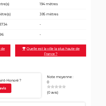
tre(s)
194 mètres
ètre(s)
395 mètres
3734
-
496
-
e de
Quelle est la ville la plus haute de
France ?
Note moyenne :
Saint-Honoré ?
0
vis
(
0
avis)