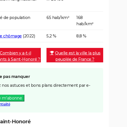
é de population
65 hab/km²
168
hab/km²
de chômage
(2022)
5,2 %
8,8 %
Combien y a-t-il
Quelle est la ville la plus
ants à Saint-Honoré ?
peuplée de France ?
e pas manquer
 nos astuces et bons plans directement par e-
e m'abonne
tialité
Saint-Honoré