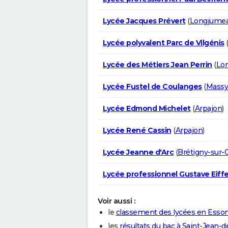
Lycée Jacques Prévert
(
Longjume
Lycée polyvalent Parc de Vilgénis
Lycée des Métiers Jean Perrin
(
Lo
Lycée Fustel de Coulanges
(
Massy
Lycée Edmond Michelet
(
Arpajon
)
Lycée René Cassin
(
Arpajon
)
Lycée Jeanne d'Arc
(
Brétigny-sur-
Lycée professionnel Gustave Eiffe
Voir aussi :
le
classement des lycées en Esso
les
résultats du bac à Saint-Jean-