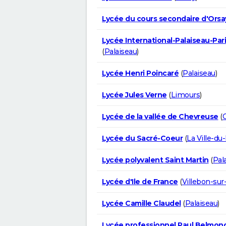
Lycée du cours secondaire d'Orsa
Lycée International-Palaiseau-Par
(
Palaiseau
)
Lycée Henri Poincaré
(
Palaiseau
)
Lycée Jules Verne
(
Limours
)
Lycée de la vallée de Chevreuse
(
G
Lycée du Sacré-Coeur
(
La Ville-du
Lycée polyvalent Saint Martin
(
Pal
Lycée d'Ile de France
(
Villebon-sur
Lycée Camille Claudel
(
Palaiseau
)
Lycée professionnel Paul Belmon