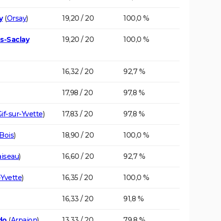
y
(
Orsay
)
19,20 / 20
100,0 %
is-Saclay
19,20 / 20
100,0 %
16,32 / 20
92,7 %
17,98 / 20
97,8 %
if-sur-Yvette
)
17,83 / 20
97,8 %
-Bois
)
18,90 / 20
100,0 %
aiseau
)
16,60 / 20
92,7 %
-Yvette
)
16,35 / 20
100,0 %
16,33 / 20
91,8 %
do
(
Arpajon
)
13,33 / 20
79,8 %