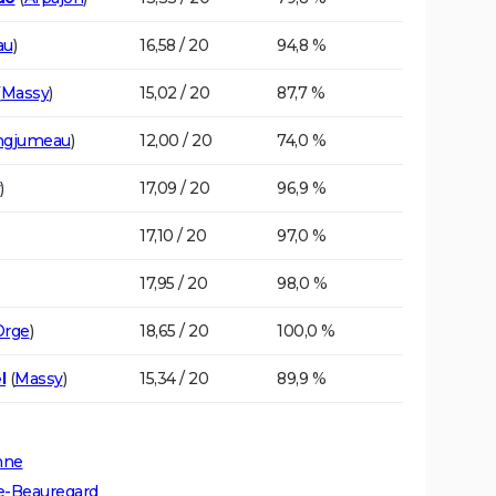
au
)
16,58 / 20
94,8 %
(
Massy
)
15,02 / 20
87,7 %
ngjumeau
)
12,00 / 20
74,0 %
)
17,09 / 20
96,9 %
17,10 / 20
97,0 %
17,95 / 20
98,0 %
Orge
)
18,65 / 20
100,0 %
l
(
Massy
)
15,34 / 20
89,9 %
nne
de-Beauregard