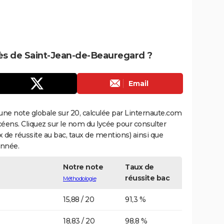
près de Saint-Jean-de-Beauregard ?
Email
une note globale sur 20, calculée par Linternaute.com
ycéens. Cliquez sur le nom du lycée pour consulter
aux de réussite au bac, taux de mentions) ainsi que
année.
Notre note
Taux de
réussite bac
Méthodologie
15,88 / 20
91,3 %
18,83 / 20
98,8 %