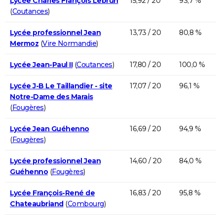
Lycée Charles François Lebrun
15,92 / 20
93,7 %
(
Coutances
)
Lycée professionnel Jean
13,73 / 20
80,8 %
Mermoz
(
Vire Normandie
)
Lycée Jean-Paul II
(
Coutances
)
17,80 / 20
100,0 %
Lycée J-B Le Taillandier - site
17,07 / 20
96,1 %
Notre-Dame des Marais
(
Fougères
)
Lycée Jean Guéhenno
16,69 / 20
94,9 %
(
Fougères
)
Lycée professionnel Jean
14,60 / 20
84,0 %
Guéhenno
(
Fougères
)
Lycée François-René de
16,83 / 20
95,8 %
Chateaubriand
(
Combourg
)