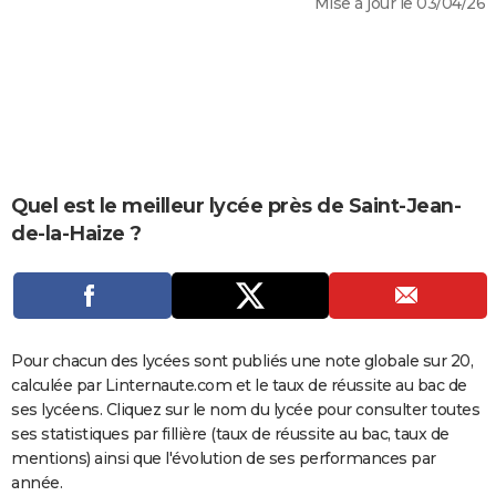
Mise à jour le 03/04/26
City break
Voyage de noces
Climat
Destinations
Voyage nature
Forum
+
PHOTO
GUIDES D'ACHAT
BONS PLANS
CARTE DE VOEUX
Carte Bonne année
Carte Pâques
Carte de Noël
Carte Saint-Valentin
Carte d'anniversaire
Quel est le meilleur lycée près de Saint-Jean-
DICTIONNAIRE
de-la-Haize ?
Biographies
Expressions
Dictionnaire
Citations
Proverbes
PROGRAMME TV
COPAINS D'AVANT
Se connecter
Collèges
Universités
Service militaire
S'inscrire
Lycées
Primaires
Entreprises
Avis de recherche
AVIS DE DÉCÈS
Pour chacun des lycées sont publiés une note globale sur 20,
calculée par Linternaute.com et le taux de réussite au bac de
FORUM
ses lycéens. Cliquez sur le nom du lycée pour consulter toutes
Lifestyle
Sport
Television
Cinema
Bricolage
Culture
Auto
Voyage
ses statistiques par fillière (taux de réussite au bac, taux de
mentions) ainsi que l'évolution de ses performances par
année.