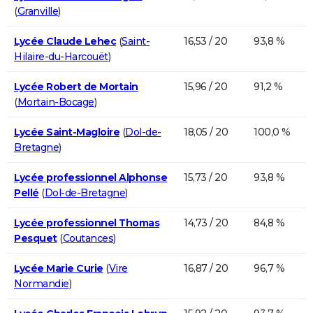
(
Granville
)
Lycée Claude Lehec
(
Saint-
16,53 / 20
93,8 %
Hilaire-du-Harcouët
)
Lycée Robert de Mortain
15,96 / 20
91,2 %
(
Mortain-Bocage
)
Lycée Saint-Magloire
(
Dol-de-
18,05 / 20
100,0 %
Bretagne
)
Lycée professionnel Alphonse
15,73 / 20
93,8 %
Pellé
(
Dol-de-Bretagne
)
Lycée professionnel Thomas
14,73 / 20
84,8 %
Pesquet
(
Coutances
)
Lycée Marie Curie
(
Vire
16,87 / 20
96,7 %
Normandie
)