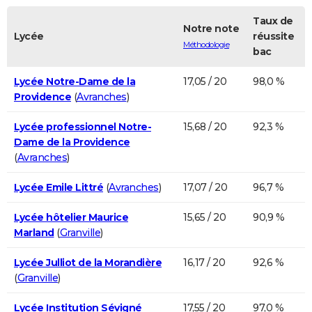
Taux de
Notre note
Lycée
réussite
Méthodologie
bac
Lycée Notre-Dame de la
17,05 / 20
98,0 %
Providence
(
Avranches
)
Lycée professionnel Notre-
15,68 / 20
92,3 %
Dame de la Providence
(
Avranches
)
Lycée Emile Littré
(
Avranches
)
17,07 / 20
96,7 %
Lycée hôtelier Maurice
15,65 / 20
90,9 %
Marland
(
Granville
)
Lycée Julliot de la Morandière
16,17 / 20
92,6 %
(
Granville
)
Lycée Institution Sévigné
17,55 / 20
97,0 %