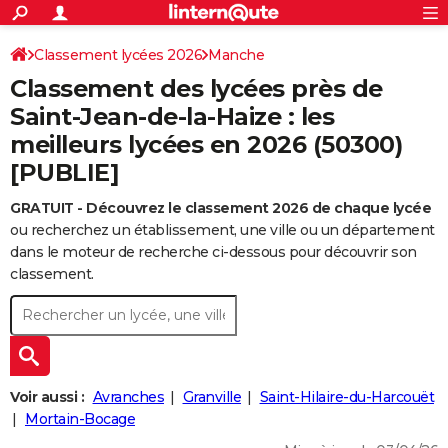
ACTUALITÉS
Connexion
S'inscrire
Classement lycées 2026
Manche
Rechercher
Société
Education
Villes
Politique
Faits Divers
Monde
+
SPORT
Classement des lycées près de
Football
Cyclisme
Forum
Coupe du monde 2026
Tennis
Rugby
CULTURE
Saint-Jean-de-la-Haize : les
meilleurs lycées en 2026 (50300)
TNT
Cinéma
Musique
Programme TV
Streaming
Sorties cinéma
+
FINANCE
[PUBLIE]
Impôts
Immobilier
Banque
Crédit
Retraite
Epargne
Risques naturels par ville
Assurance
AUTO
GRATUIT - Découvrez le classement 2026 de chaque lycée
Réserver un essai
Berlines
Forum auto
Essais
Citadines
SUV
+
HIGH-TECH
ou recherchez un établissement, une ville ou un département
dans le moteur de recherche ci-dessous pour découvrir son
Meilleur smartphone
Ordinateurs
Guide high-tech
Mobiles
Internet
Jeux vidéo
+
BRICOLAGE
classement.
Aménagement intérieur
Cuisine
Jardinage
+
Forum
Extérieur
Salle de bains
Rangement
WEEK-END
Escapades
Expositions
Week-end nature
Guides de France
Patrimoine
Musées
+
LIFESTYLE
Bien-être
Mode
+
Art de vivre
Loisirs
Modes de vie
SANTE
Voir aussi :
Avranches
Granville
Saint-Hilaire-du-Harcouët
Mortain-Bocage
Guide de la santé
Médicaments
+
Alimentation
Maladies
Sommeil
VOYAGE