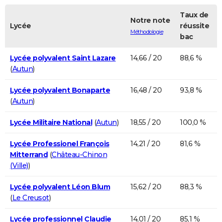
Taux de
Notre note
Lycée
réussite
Méthodologie
bac
Lycée polyvalent Saint Lazare
14,66 / 20
88,6 %
(
Autun
)
Lycée polyvalent Bonaparte
16,48 / 20
93,8 %
(
Autun
)
Lycée Militaire National
(
Autun
)
18,55 / 20
100,0 %
Lycée Professionel François
14,21 / 20
81,6 %
Mitterrand
(
Château-Chinon
(Ville)
)
Lycée polyvalent Léon Blum
15,62 / 20
88,3 %
(
Le Creusot
)
Lycée professionnel Claudie
14,01 / 20
85,1 %