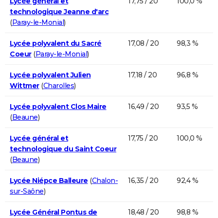
Lycée général et
17,75 / 20
100,0 %
technologique Jeanne d'arc
(
Paray-le-Monial
)
Lycée polyvalent du Sacré
17,08 / 20
98,3 %
Coeur
(
Paray-le-Monial
)
Lycée polyvalent Julien
17,18 / 20
96,8 %
Wittmer
(
Charolles
)
Lycée polyvalent Clos Maire
16,49 / 20
93,5 %
(
Beaune
)
Lycée général et
17,75 / 20
100,0 %
technologique du Saint Coeur
(
Beaune
)
Lycée Niépce Balleure
(
Chalon-
16,35 / 20
92,4 %
sur-Saône
)
Lycée Général Pontus de
18,48 / 20
98,8 %