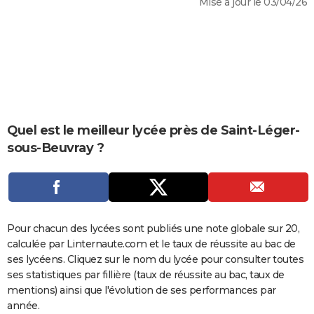
Mise à jour le 03/04/26
City break
Voyage de noces
Climat
Destinations
Voyage nature
Forum
+
PHOTO
GUIDES D'ACHAT
BONS PLANS
CARTE DE VOEUX
Carte Bonne année
Carte Pâques
Carte de Noël
Carte Saint-Valentin
Carte d'anniversaire
Quel est le meilleur lycée près de Saint-Léger-
DICTIONNAIRE
sous-Beuvray ?
Biographies
Expressions
Dictionnaire
Citations
Proverbes
PROGRAMME TV
COPAINS D'AVANT
Se connecter
Collèges
Universités
Service militaire
S'inscrire
Lycées
Primaires
Entreprises
Avis de recherche
AVIS DE DÉCÈS
Pour chacun des lycées sont publiés une note globale sur 20,
calculée par Linternaute.com et le taux de réussite au bac de
FORUM
ses lycéens. Cliquez sur le nom du lycée pour consulter toutes
Lifestyle
Sport
Television
Cinema
Bricolage
Culture
Auto
Voyage
ses statistiques par fillière (taux de réussite au bac, taux de
mentions) ainsi que l'évolution de ses performances par
année.