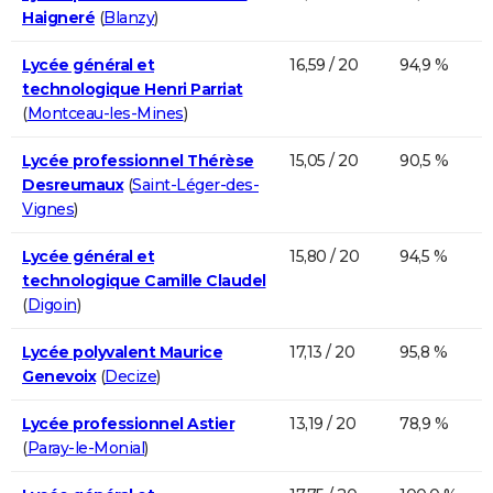
Haigneré
(
Blanzy
)
Lycée général et
16,59 / 20
94,9 %
technologique Henri Parriat
(
Montceau-les-Mines
)
Lycée professionnel Thérèse
15,05 / 20
90,5 %
Desreumaux
(
Saint-Léger-des-
Vignes
)
Lycée général et
15,80 / 20
94,5 %
technologique Camille Claudel
(
Digoin
)
Lycée polyvalent Maurice
17,13 / 20
95,8 %
Genevoix
(
Decize
)
Lycée professionnel Astier
13,19 / 20
78,9 %
(
Paray-le-Monial
)