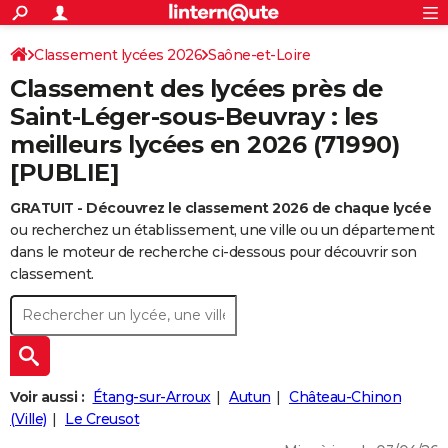
ACTUALITÉS
Connexion
S'inscrire
Classement lycées 2026
Saône-et-Loire
Rechercher
Société
Education
Villes
Politique
Faits Divers
Monde
+
SPORT
Classement des lycées près de
Football
Cyclisme
Forum
Coupe du monde 2026
Tennis
Rugby
CULTURE
Saint-Léger-sous-Beuvray : les
meilleurs lycées en 2026 (71990)
TNT
Cinéma
Musique
Programme TV
Streaming
Sorties cinéma
+
FINANCE
[PUBLIE]
Impôts
Immobilier
Banque
Crédit
Retraite
Epargne
Risques naturels par ville
Assurance
AUTO
GRATUIT - Découvrez le classement 2026 de chaque lycée
Réserver un essai
Berlines
Forum auto
Essais
Citadines
SUV
+
HIGH-TECH
ou recherchez un établissement, une ville ou un département
dans le moteur de recherche ci-dessous pour découvrir son
Meilleur smartphone
Ordinateurs
Guide high-tech
Mobiles
Internet
Jeux vidéo
+
BRICOLAGE
classement.
Aménagement intérieur
Cuisine
Jardinage
+
Forum
Extérieur
Salle de bains
Rangement
WEEK-END
Escapades
Expositions
Week-end nature
Guides de France
Patrimoine
Musées
+
LIFESTYLE
Bien-être
Mode
+
Art de vivre
Loisirs
Modes de vie
SANTE
Voir aussi :
Étang-sur-Arroux
Autun
Château-Chinon
(Ville)
Le Creusot
Guide de la santé
Médicaments
+
Alimentation
Maladies
Sommeil
VOYAGE