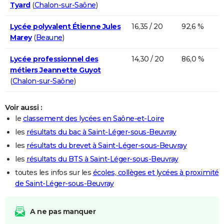
Tyard
(
Chalon-sur-Saône
)
Lycée polyvalent Étienne Jules
16,35 / 20
92,6 %
Marey
(
Beaune
)
Lycée professionnel des
14,30 / 20
86,0 %
métiers Jeannette Guyot
(
Chalon-sur-Saône
)
Voir aussi :
le
classement des lycées en Saône-et-Loire
les
résultats du bac à Saint-Léger-sous-Beuvray
les
résultats du brevet à Saint-Léger-sous-Beuvray
les
résultats du BTS à Saint-Léger-sous-Beuvray
toutes les infos sur les
écoles, collèges et lycées à proximité
de Saint-Léger-sous-Beuvray
A ne pas manquer